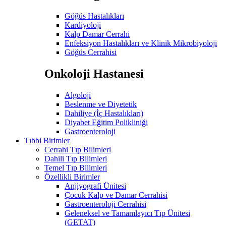
Göğüs Hastalıkları
Kardiyoloji
Kalp Damar Cerrahi
Enfeksiyon Hastalıkları ve Klinik Mikrobiyoloji
Göğüs Cerrahisi
Onkoloji Hastanesi
Algoloji
Beslenme ve Diyetetik
Dahiliye (İç Hastalıkları)
Diyabet Eğitim Polikliniği
Gastroenteroloji
Tıbbi Birimler
Cerrahi Tıp Bilimleri
Dahili Tıp Bilimleri
Temel Tıp Bilimleri
Özellikli Birimler
Anjiyografi Ünitesi
Çocuk Kalp ve Damar Cerrahisi
Gastroenteroloji Cerrahisi
Geleneksel ve Tamamlayıcı Tıp Ünitesi
(GETAT)