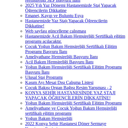
Hemşireliği SEP Başvuru İlanı
2025 Yılı Yaz Dönemi Hastanemizde Staj Yapacak
Öğrencilerin Dikkatine
Emanet, Kayıp ve Buluntu Eşya
Hastanemizde Yaz Stajı Yapacak Öğrencilerin
Dikkatine!
Web sayfası güncelleme çalışması
Hastanemizde Acil Bakım Hemşireliği Sertifikalı eğitim
programı açılacaktır.
Çocuk Yoğun Bakım Hemşireliği Sertifikalı Eğitim
Programı Başvuru İlanı
Ameliyathane Hemşireliği Başvuru İlanı
Acil Bakım Hemşireliği Başvuru İlanı
Yoğun Bakım Hemşireliği Sertifikalı Eğitim Programı
Başvuru İlanı
Ulusal Staj Programı
Kasım Ayı Mesai Dışı Çalışma Listesi
Çocuk Bakışı Organ Bağışı Resim Yarışması - 2
KONYA ŞEHİR HASTANESİNDE YAZ STAJI
YAPACAK ÖĞRENCİLERİN DİKKATİNE!
Yoğun Bakım Hemşireliği Sertifikalı Eğitim Programı
Ameliyathane ve Çocuk Yoğun Bakım Hemşireliği
sertifikalı eğitim programı
Yoğun Bakım Hemşireliği
2022 Konya Şehir Hastanesi Döner Sermaye