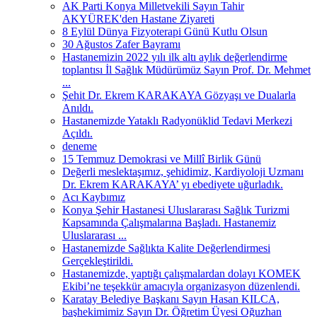
AK Parti Konya Milletvekili Sayın Tahir
AKYÜREK'den Hastane Ziyareti
8 Eylül Dünya Fizyoterapi Günü Kutlu Olsun
30 Ağustos Zafer Bayramı
Hastanemizin 2022 yılı ilk altı aylık değerlendirme
toplantısı İl Sağlık Müdürümüz Sayın Prof. Dr. Mehmet
...
Şehit Dr. Ekrem KARAKAYA Gözyaşı ve Dualarla
Anıldı.
Hastanemizde Yataklı Radyonüklid Tedavi Merkezi
Açıldı.
deneme
15 Temmuz Demokrasi ve Millî Birlik Günü
Değerli meslektaşımız, şehidimiz, Kardiyoloji Uzmanı
Dr. Ekrem KARAKAYA’ yı ebediyete uğurladık.
Acı Kaybımız
Konya Şehir Hastanesi Uluslararası Sağlık Turizmi
Kapsamında Çalışmalarına Başladı. Hastanemiz
Uluslararası ...
Hastanemizde Sağlıkta Kalite Değerlendirmesi
Gerçekleştirildi.
Hastanemizde, yaptığı çalışmalardan dolayı KOMEK
Ekibi’ne teşekkür amacıyla organizasyon düzenlendi.
Karatay Belediye Başkanı Sayın Hasan KILCA,
başhekimimiz Sayın Dr. Öğretim Üyesi Oğuzhan