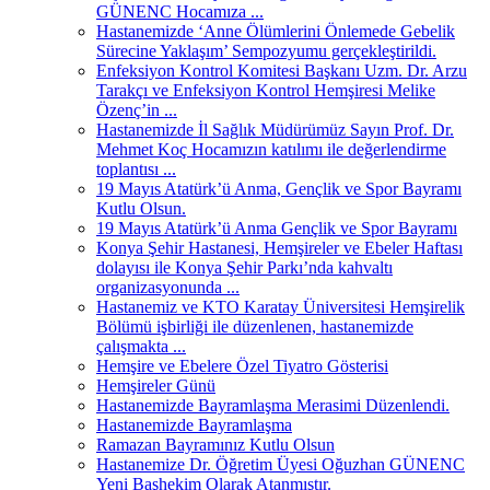
GÜNENC Hocamıza ...
Hastanemizde ‘Anne Ölümlerini Önlemede Gebelik
Sürecine Yaklaşım’ Sempozyumu gerçekleştirildi.
Enfeksiyon Kontrol Komitesi Başkanı Uzm. Dr. Arzu
Tarakçı ve Enfeksiyon Kontrol Hemşiresi Melike
Özenç’in ...
Hastanemizde İl Sağlık Müdürümüz Sayın Prof. Dr.
Mehmet Koç Hocamızın katılımı ile değerlendirme
toplantısı ...
19 Mayıs Atatürk’ü Anma, Gençlik ve Spor Bayramı
Kutlu Olsun.
19 Mayıs Atatürk’ü Anma Gençlik ve Spor Bayramı
Konya Şehir Hastanesi, Hemşireler ve Ebeler Haftası
dolayısı ile Konya Şehir Parkı’nda kahvaltı
organizasyonunda ...
Hastanemiz ve KTO Karatay Üniversitesi Hemşirelik
Bölümü işbirliği ile düzenlenen, hastanemizde
çalışmakta ...
Hemşire ve Ebelere Özel Tiyatro Gösterisi
Hemşireler Günü
Hastanemizde Bayramlaşma Merasimi Düzenlendi.
Hastanemizde Bayramlaşma
Ramazan Bayramınız Kutlu Olsun
Hastanemize Dr. Öğretim Üyesi Oğuzhan GÜNENC
Yeni Başhekim Olarak Atanmıştır.