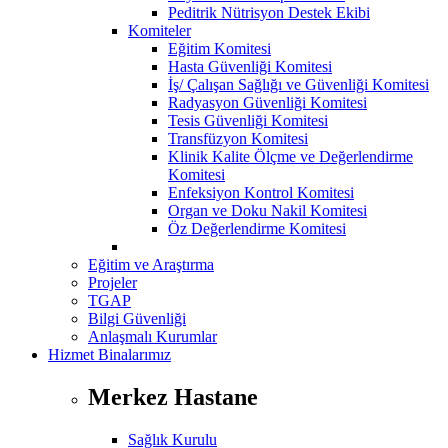
Peditrik Nütrisyon Destek Ekibi
Komiteler
Eğitim Komitesi
Hasta Güvenliği Komitesi
İş/ Çalışan Sağlığı ve Güvenliği Komitesi
Radyasyon Güvenliği Komitesi
Tesis Güvenliği Komitesi
Transfüzyon Komitesi
Klinik Kalite Ölçme ve Değerlendirme
Komitesi
Enfeksiyon Kontrol Komitesi
Organ ve Doku Nakil Komitesi
Öz Değerlendirme Komitesi
Eğitim ve Araştırma
Projeler
TGAP
Bilgi Güvenliği
Anlaşmalı Kurumlar
Hizmet Binalarımız
Merkez Hastane
Sağlık Kurulu