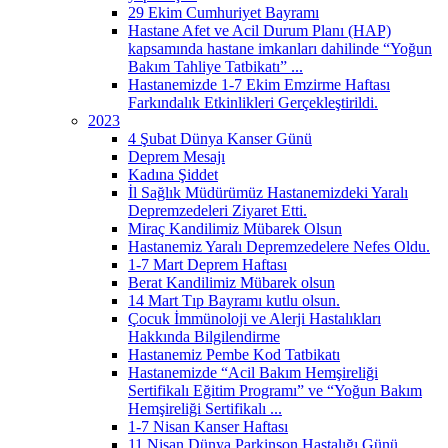
29 Ekim Cumhuriyet Bayramı
Hastane Afet ve Acil Durum Planı (HAP)
kapsamında hastane imkanları dahilinde “Yoğun
Bakım Tahliye Tatbikatı” ...
Hastanemizde 1-7 Ekim Emzirme Haftası
Farkındalık Etkinlikleri Gerçekleştirildi.
2023
4 Şubat Dünya Kanser Günü
Deprem Mesajı
Kadına Şiddet
İl Sağlık Müdürümüz Hastanemizdeki Yaralı
Depremzedeleri Ziyaret Etti.
Miraç Kandilimiz Mübarek Olsun
Hastanemiz Yaralı Depremzedelere Nefes Oldu.
1-7 Mart Deprem Haftası
Berat Kandilimiz Mübarek olsun
14 Mart Tıp Bayramı kutlu olsun.
Çocuk İmmünoloji ve Alerji Hastalıkları
Hakkında Bilgilendirme
Hastanemiz Pembe Kod Tatbikatı
Hastanemizde “Acil Bakım Hemşireliği
Sertifikalı Eğitim Programı” ve “Yoğun Bakım
Hemşireliği Sertifikalı ...
1-7 Nisan Kanser Haftası
11 Nisan Dünya Parkinson Hastalığı Günü