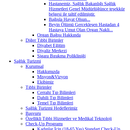
Hastanemiz, Sağlık Bakanlığı Sağlık
Hizmetleri Genel Müdürlüğünce teşekkür
belgesi ile taltif edilmiştir.
Bağışla Hayat Olsun...
Beyin Ölümü Gerçekleşen Hastadan 4
Hastaya Umut Olan Organ Nakli...
Organ Bağışı Hakkında
Diğer Tıbbi Birimler
Diyabet Eğitim
Diyaliz Merkezi
Sigara Bırakma Polikliniği
Sağlık Turizmi
Kurumsal
Hakkımızda
Misyon&Vizyon
Ekibimiz
Tıbbi Birimler
Cerrahi Tıp Bilimleri
Dahili Tıp Bilimleri
Temel Tıp Bilimleri
Sağlık Turizmi Hedeflerimiz
Başvuru
Özellikli Tıbbi Hizmetler ve Medikal Teknoloji
Check-Up Programı
Kadınlar İçin (18-65 Yaş) Standart Check-Up