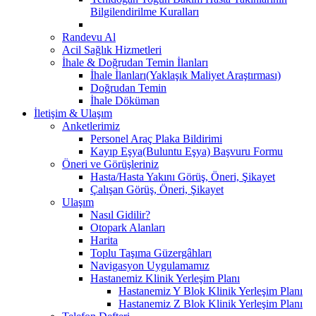
Bilgilendirilme Kuralları
Randevu Al
Acil Sağlık Hizmetleri
İhale & Doğrudan Temin İlanları
İhale İlanları(Yaklaşık Maliyet Araştırması)
Doğrudan Temin
İhale Döküman
İletişim & Ulaşım
Anketlerimiz
Personel Araç Plaka Bildirimi
Kayıp Eşya(Buluntu Eşya) Başvuru Formu
Öneri ve Görüşleriniz
Hasta/Hasta Yakını Görüş, Öneri, Şikayet
Çalışan Görüş, Öneri, Şikayet
Ulaşım
Nasıl Gidilir?
Otopark Alanları
Harita
Toplu Taşıma Güzergâhları
Navigasyon Uygulamamız
Hastanemiz Klinik Yerleşim Planı
Hastanemiz Y Blok Klinik Yerleşim Planı
Hastanemiz Z Blok Klinik Yerleşim Planı