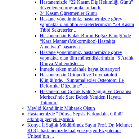
Hastanemizde “22 Kasım Diş Hekimliği Günü”
düzenlenen programla kutlandı.
24 Kasım Öğretmenler Günü
Hastane yönetimimiz, hastanemizde görev
yapmakta olan tıbbi sekreterlerimizin “29 Kasım
Tıbbi Sekreterler ...
Hastanemizin Kulak Burun Boğaz Kliniği’nde
“Kara Mantar (Mukormikoz) Hastalığı
Ameliyatı” başarıyla ...
Hastane yönetimimiz, hastanemizde görev
yapmakta olan tüm mühendislerimizin “5 Aralık
Dünya Mühendisler ...
İnmede erken müdahale hayat kurtarıyor!
Hastanemizin Ortopedi ve Travmatoloji
Kliniği’nde, "Supramalleoler Osteotomi İle
Deformite Düzeltme” ...
Hastanemizin Çocuk Kalp Sağlığı ve Cerrahisi
Merkezi’nde Sare Bebek Yeniden Hayata
Tutundu.
Mevlid Kandiliniz Mübarek Olsun
Hastanemizde "Dünya Sepsis Farkındalık Günü"
etkinliği gerçekleştirildi.
Konya İl Sağlık Müdürümüz Sayın Prof. Dr. Mehmet
KOÇ, hastanemizde faaliyete geçen Fizyoterapi
Ünitesi’nin ...