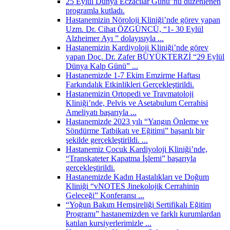
25 Eylül Dünya Eczacılar Günü”nü düzenlenen
programla kutladı.
Hastanemizin Nöroloji Kliniği’nde görev yapan
Uzm. Dr. Cihat ÖZGÜNCÜ, “1- 30 Eylül
Alzheimer Ayı ” dolayısıyla ...
Hastanemizin Kardiyoloji Kliniği’nde görev
yapan Doç. Dr. Zafer BÜYÜKTERZİ “29 Eylül
Dünya Kalp Günü” ...
Hastanemizde 1-7 Ekim Emzirme Haftası
Farkındalık Etkinlikleri Gerçekleştirildi.
Hastanemizin Ortopedi ve Travmatoloji
Kliniği’nde, Pelvis ve Asetabulum Cerrahisi
Ameliyatı başarıyla ...
Hastanemizde 2023 yılı “Yangın Önleme ve
Söndürme Tatbikatı ve Eğitimi” başarılı bir
şekilde gerçekleştirildi. ...
Hastanemiz Çocuk Kardiyoloji Kliniği’nde,
“Transkateter Kapatma İşlemi” başarıyla
gerçekleştirildi.
Hastanemizde Kadın Hastalıkları ve Doğum
Kliniği “vNOTES Jinekolojik Cerrahinin
Geleceği” Konferansı ...
“Yoğun Bakım Hemşireliği Sertifikalı Eğitim
Programı” hastanemizden ve farklı kurumlardan
katılan kursiyerlerimizle ...