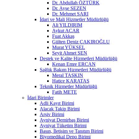
Dr. Abdullah ÖZTÜRK
Dr. Ayşe SEZEN
Dr. Mehmet SARI
İdari ve Mali Hizmetler Müdürlüğü
Ali YILDIRIM
Aykut ACAR
Fuat Akkaş
Gülten Deniz ÇAKIROĞLU
Murat YÜKSEL
Seyit Ahmet ŞEN
Destek ve Kalite Hizmetleri Müdürlüğü
Kenan Emre ERCAN
Sağlık Bakım Hizmetleri Müdürlüğü
Meral TAŞKIN
Hatice KARATAŞ
Teknik Hizmetler Müdürlüğü
Fatih METE
İdari Birimler
Adli Kayıt Birimi
Alacak Takip Birimi
Arşiv Birimi
Ayniyat Demirbaş Birimi
Ayniyat Tüketim Birimi
Basın, İletişim ve Tanıtım Birimi
Biyomedikal Depo Birimi