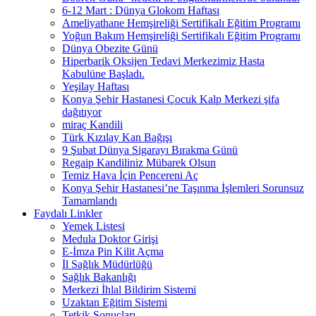
6-12 Mart : Dünya Glokom Haftası
Ameliyathane Hemşireliği Sertifikalı Eğitim Programı
Yoğun Bakım Hemşireliği Sertifikalı Eğitim Programı
Dünya Obezite Günü
Hiperbarik Oksijen Tedavi Merkezimiz Hasta
Kabulüne Başladı.
Yeşilay Haftası
Konya Şehir Hastanesi Çocuk Kalp Merkezi şifa
dağıtıyor
miraç Kandili
Türk Kızılay Kan Bağışı
9 Şubat Dünya Sigarayı Bırakma Günü
Regaip Kandiliniz Mübarek Olsun
Temiz Hava İçin Pencereni Aç
Konya Şehir Hastanesi’ne Taşınma İşlemleri Sorunsuz
Tamamlandı
Faydalı Linkler
Yemek Listesi
Medula Doktor Girişi
E-İmza Pin Kilit Açma
İl Sağlık Müdürlüğü
Sağlık Bakanlığı
Merkezi İhlal Bildirim Sistemi
Uzaktan Eğitim Sistemi
Tetkik Sonuçları