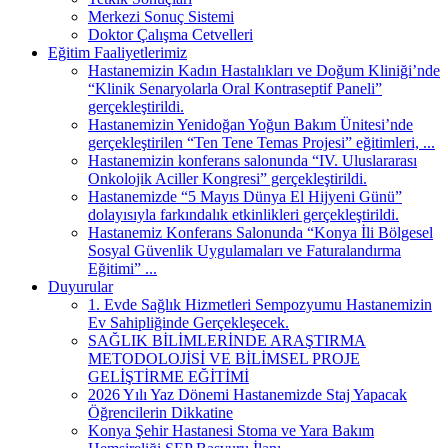
Merkezi Sonuç Sistemi
Doktor Çalışma Cetvelleri
Eğitim Faaliyetlerimiz
Hastanemizin Kadın Hastalıkları ve Doğum Kliniği’nde
“Klinik Senaryolarla Oral Kontraseptif Paneli”
gerçekleştirildi.
Hastanemizin Yenidoğan Yoğun Bakım Ünitesi’nde
gerçekleştirilen “Ten Tene Temas Projesi” eğitimleri, ...
Hastanemizin konferans salonunda “IV. Uluslararası
Onkolojik Aciller Kongresi” gerçekleştirildi.
Hastanemizde “5 Mayıs Dünya El Hijyeni Günü”
dolayısıyla farkındalık etkinlikleri gerçekleştirildi.
Hastanemiz Konferans Salonunda “Konya İli Bölgesel
Sosyal Güvenlik Uygulamaları ve Faturalandırma
Eğitimi” ...
Duyurular
1. Evde Sağlık Hizmetleri Sempozyumu Hastanemizin
Ev Sahipliğinde Gerçekleşecek.
SAĞLIK BİLİMLERİNDE ARAŞTIRMA
METODOLOJİSİ VE BİLİMSEL PROJE
GELİŞTİRME EĞİTİMİ
2026 Yılı Yaz Dönemi Hastanemizde Staj Yapacak
Öğrencilerin Dikkatine
Konya Şehir Hastanesi Stoma ve Yara Bakım