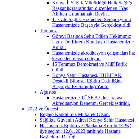
Konya İl Sağlık Müdürlüğü Halk Sağlığı
Başkanlığı tarafından düzenlenen “Yaş
Alırken Unutmamak: Beyin ...
1.⁠ ⁠Evde Sağlık Hizmetleri Sempozyumu
Hastanemizde Başarıyla Gerçekleştirildi.
Temmuz
Görevi Başında Şehit Edilen Hekimimiz
Uzm. Dr. Ekrem Karakaya Hastanemizde
Anıldı.
Hastanemizde akreditasyon çalışmaları hız
kesmeden devam ediyor.
15 Temmuz Demokrasi ve Millî Birlik
Günü
Konya Şehir Hastanesi, TÜBİTAK
Destekli Bilimsel Eğitim Etkinliğine
Başarıyla Ev Sahipliği Yaptı!
Ağustos
Hastanemizde TÜSKA Uluslararası
Akreditasyon Denetimi Gerçekleştirildi.
2022 ve Öncesi
Regaip Kandilimiz Mübarek Olsun.
Sağlıkta Güvenin Adresi Konya Şehir Hastanesi
Hastanemiz Eğitim ve Planlama Kurulu (EPK)
üye seçimi; 12.01.2023 tarihinde Hastane
Başhekimi Dr. Öğr. ...