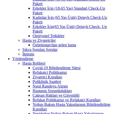
Paketi
Erkekler İçin (18-65 Yaş) Standart Check-Up
Paketi
Kadınlar İçin (65 Yaş Üstü) Detaylı Check-Up
Paketi
Erkekler İçin(65 Yaş Üstü) Detaylı Check- Up
Paketi
Opsiyonel Tetkikler
Hasta ve Ziyaretçiler
Özbekistan'dan gelen hasta
Sıkça Sorulan Sorular
İletişim
Yönlendirme
Hasta Rehberi
Covid-19 Bilgilendirme Sitesi
Refakatçi Politikamız
Ziyaretçi Kuralları
Poliklinik Saatleri
Nasıl Randevu Alırım
Hastanın Sorumlulukları
Çalışan Hakları ve Güvenliği
Refakat Politikamız ve Refakatçi Kuralları
Yoğun Bakım Hasta Yakınlarının Bilgilendirilme
Kuralları
Yenidoğan Yoğun Bakım Hasta Yakınlarının