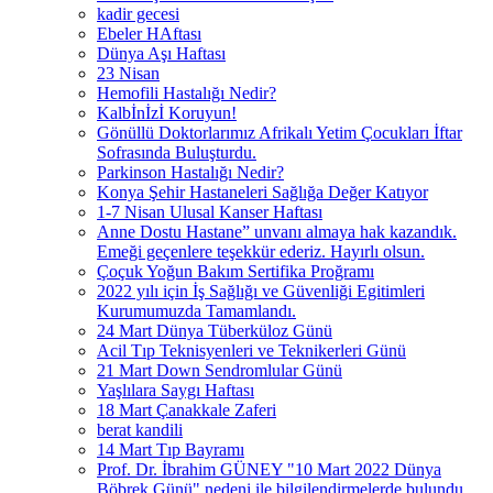
kadir gecesi
Ebeler HAftası
Dünya Aşı Haftası
23 Nisan
Hemofili Hastalığı Nedir?
Kalbİnİzİ Koruyun!
Gönüllü Doktorlarımız Afrikalı Yetim Çocukları İftar
Sofrasında Buluşturdu.
Parkinson Hastalığı Nedir?
Konya Şehir Hastaneleri Sağlığa Değer Katıyor
1-7 Nisan Ulusal Kanser Haftası
Anne Dostu Hastane” unvanı almaya hak kazandık.
Emeği geçenlere teşekkür ederiz. Hayırlı olsun.
Çoçuk Yoğun Bakım Sertifika Proğramı
2022 yılı için İş Sağlığı ve Güvenliği Egitimleri
Kurumumuzda Tamamlandı.
24 Mart Dünya Tüberküloz Günü
Acil Tıp Teknisyenleri ve Teknikerleri Günü
21 Mart Down Sendromlular Günü
Yaşlılara Saygı Haftası
18 Mart Çanakkale Zaferi
berat kandili
14 Mart Tıp Bayramı
Prof. Dr. İbrahim GÜNEY "10 Mart 2022 Dünya
Böbrek Günü" nedeni ile bilgilendirmelerde bulundu.