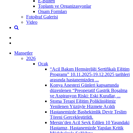
E-Bülten
Toplantı ve Organizasyonlar
Onam Formları
Fotoğraf Galerisi
Video
Manşetler
2026
Ocak
“Acil Bakım Hemşireliği Sertifikalı Eğitim
Programı” 10.11.2025-19.12.2025 tarihleri
arasında hastanemizden ...
Konya Anestezi Günleri kapsamında
düzenlenen “Preoperatif Gastrik Boşalma
ve Aspirasyon Riski: Eski Kurallar, ...
Stoma Terapi Eğitim Polikliniğimiz
Yenilenen Yüzüyle Hizmete Açıldı
Hastanemizde Başhekimlik Devir Teslim
Töreni Gerçekleştirildi.
​Mersin’den Acil Sevk Edilen 10 Yaşındaki
Hastamız, Hastanemizde Yapılan Kritik