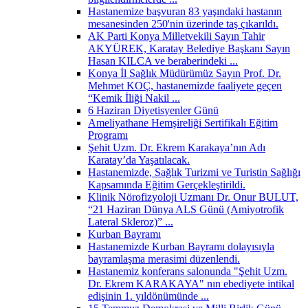
Hastanemize başvuran 83 yaşındaki hastanın
mesanesinden 250'nin üzerinde taş çıkarıldı.
AK Parti Konya Milletvekili Sayın Tahir
AKYÜREK, Karatay Belediye Başkanı Sayın
Hasan KILCA ve beraberindeki ...
Konya İl Sağlık Müdürümüz Sayın Prof. Dr.
Mehmet KOÇ, hastanemizde faaliyete geçen
“Kemik İliği Nakil ...
6 Haziran Diyetisyenler Günü
Ameliyathane Hemşireliği Sertifikalı Eğitim
Programı
Şehit Uzm. Dr. Ekrem Karakaya’nın Adı
Karatay’da Yaşatılacak.
Hastanemizde, Sağlık Turizmi ve Turistin Sağlığı
Kapsamında Eğitim Gerçekleştirildi.
Klinik Nörofizyoloji Uzmanı Dr. Onur BULUT,
“21 Haziran Dünya ALS Günü (Amiyotrofik
Lateral Skleroz)” ...
Kurban Bayramı
Hastanemizde Kurban Bayramı dolayısıyla
bayramlaşma merasimi düzenlendi.
Hastanemiz konferans salonunda "Şehit Uzm.
Dr. Ekrem KARAKAYA" nın ebediyete intikal
edişinin 1. yıldönümünde ...