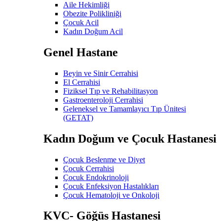
Aile Hekimliği
Obezite Polikliniği
Çocuk Acil
Kadın Doğum Acil
Genel Hastane
Beyin ve Sinir Cerrahisi
El Cerrahisi
Fiziksel Tıp ve Rehabilitasyon
Gastroenteroloji Cerrahisi
Geleneksel ve Tamamlayıcı Tıp Ünitesi
(GETAT)
Kadın Doğum ve Çocuk Hastanesi
Çocuk Beslenme ve Diyet
Çocuk Cerrahisi
Çocuk Endokrinoloji
Çocuk Enfeksiyon Hastalıkları
Çocuk Hematoloji ve Onkoloji
KVC- Göğüs Hastanesi