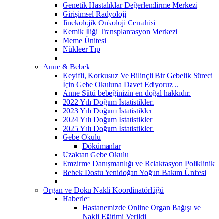
Genetik Hastalıklar Değerlendirme Merkezi
Girişimsel Radyoloji
Jinekolojik Onkoloji Cerrahisi
Kemik İliği Transplantasyon Merkezi
Meme Ünitesi
Nükleer Tıp
Anne & Bebek
Keyifli, Korkusuz Ve Bilinçli Bir Gebelik Süreci
İçin Gebe Okuluna Davet Ediyoruz ..
Anne Sütü bebeğinizin en doğal hakkıdır.
2022 Yılı Doğum İstatistikleri
2023 Yılı Doğum İstatistikleri
2024 Yılı Doğum İstatistikleri
2025 Yılı Doğum İstatistikleri
Gebe Okulu
Dökümanlar
Uzaktan Gebe Okulu
Emzirme Danışmanlığı ve Relaktasyon Poliklinik
Bebek Dostu Yenidoğan Yoğun Bakım Ünitesi
Organ ve Doku Nakli Koordinatörlüğü
Haberler
Hastanemizde Online Organ Bağışı ve
Nakli Eğitimi Verildi