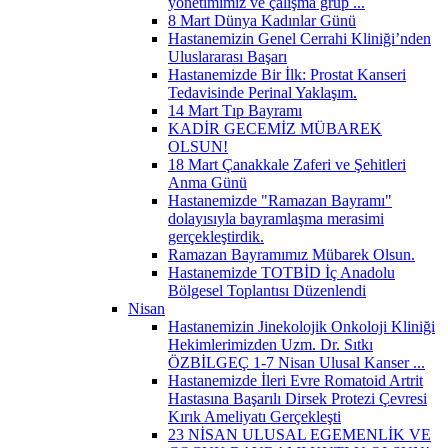
yönetimimiz ve çalışma grup ...
8 Mart Dünya Kadınlar Günü
Hastanemizin Genel Cerrahi Kliniği’nden
Uluslararası Başarı
Hastanemizde Bir İlk: Prostat Kanseri
Tedavisinde Perinal Yaklaşım.
14 Mart Tıp Bayramı
KADİR GECEMİZ MÜBAREK
OLSUN!
18 Mart Çanakkale Zaferi ve Şehitleri
Anma Günü
Hastanemizde "Ramazan Bayramı"
dolayısıyla bayramlaşma merasimi
gerçekleştirdik.
Ramazan Bayramımız Mübarek Olsun.
Hastanemizde TOTBİD İç Anadolu
Bölgesel Toplantısı Düzenlendi
Nisan
Hastanemizin Jinekolojik Onkoloji Kliniği
Hekimlerimizden Uzm. Dr. Sıtkı
ÖZBİLGEÇ 1-7 Nisan Ulusal Kanser ...
Hastanemizde İleri Evre Romatoid Artrit
Hastasına Başarılı Dirsek Protezi Çevresi
Kırık Ameliyatı Gerçekleşti
23 NİSAN ULUSAL EGEMENLİK VE