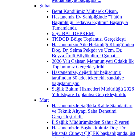
Müdahaleyle Sağlığına ...
Şubat
Berat Kandilimiz Mübarek Olsun.
Hastanemiz Ev Sahipliğinde "Tütün
Bağımlılığı Tedavisi Eğitimi" Başarıyla
Tamamlandı.
6 ŞUBAT DEPREMİ
TKDCD Bölge Toplantısı Gerçekleşti
Hastanemizin Aile Hekimliği Kliniği’nden
Doç. Dr. Selma Pekgör ve Uzm. Dr.
Beyza Ünlü Büyükalim, 9 Şubat ...
2026 Yılı Çalışan Memnuniyeti Odaklı İlk
Toplantımız Gerçekleştirildi
Hastanemize, değerli bir bağışçımız
tarafından 50 adet tekerlekli sandalye
bağışlanmıştır.
Sağlık Bakım Hizmetleri Müdürlüğü 2026
Yılı İstişare Toplantısı Gerçekleştirildi.
Mart
Hastanemizde Sağlıkta Kalite Standartları
ve Teknik Altyapı Saha Denetimi
Gerçekleştirildi.
İl Sağlık Müdürümüzden Sahur Ziyareti
Hastanemizde Başhekimimiz Doç. Dr.
Mustafa Cüneyt ÇİÇEK başkanlığında, üst