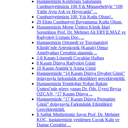
Hastanemizin Konferans Salonunda
Cumhuriyetimizin 100.Yılı Münasebetiyle “100
Yıldır Aynı Aşk ve Heyecanla” ...
Cumhuriyetimizin 100. Yılı Kutlu Olsun!..
29 Ekim Cumhuriyet Bayramımız Kutlu Olsun.
Hastanemizin Meme Ünitesi Klinik İdari
Sorumlusu Prof. Dr. Mehmet Ali ERYILMAZ ve
Radyoloji Uzmanı Doç. ...
Hastanemizin Ortopedi ve Travmatoloji
Kliniği’nde Artroskopik (Kapalı) Omuz
Ameliyatları Cerrahisi alanında ...
2-8 Kasım Lösemili Çocuklar Haftası
8 Kasım Dünya Radyoloji Günü
10 Kasım Atatürk’ü Anma Günü
Hastanemizde “14 Kasım Dünya Diyabet Günü”
dolayısıyla farkındalık etkinlikleri gerçekleştirildi.
Hastanemizin Yenidoğan Yoğun Bakım
Ünitesi’nde görev yapan Dr. Öğr. Üyesi Beyza
ÖZCAN, “17 Kasım Dünya ...
Hastanemizde “17 Kasım Dünya Prematüre
Günü” dolayısıyla Farkındalık Etkinlikleri
Gerçekleştirildi.
İl Sağlık Müdürümüz Sayın Prof. Dr. Mehmet
KOÇ, hastanemizin yenilenen Çocuk Kalp ve
Damar Cerrahisi ...