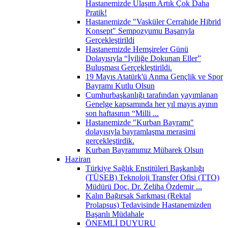
Hastanemizde Ulaşım Artık Çok Daha
Pratik!
Hastanemizde "Vasküler Cerrahide Hibrid
Konsept" Sempozyumu Başarıyla
Gerçekleştirildi
Hastanemizde Hemşireler Günü
Dolayısıyla “İyiliğe Dokunan Eller”
Buluşması Gerçekleştirildi.
19 Mayıs Atatürk'ü Anma Gençlik ve Spor
Bayramı Kutlu Olsun
Cumhurbaşkanlığı tarafından yayımlanan
Genelge kapsamında her yıl mayıs ayının
son haftasının “Milli ...
Hastanemizde "Kurban Bayramı"
dolayısıyla bayramlaşma merasimi
gerçekleştirdik.
Kurban Bayramımız Mübarek Olsun
Haziran
Türkiye Sağlık Enstitüleri Başkanlığı
(TÜSEB) Teknoloji Transfer Ofisi (TTO)
Müdürü Doç. Dr. Zeliha Özdemir ...
Kalın Bağırsak Sarkması (Rektal
Prolapsus) Tedavisinde Hastanemizden
Başarılı Müdahale
ÖNEMLİ DUYURU