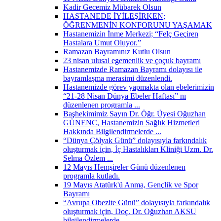
Kadir Gecemiz Mübarek Olsun
HASTANEDE İYİLEŞİRKEN;
ÖĞRENMENİN KONFORUNU YAŞAMAK
Hastanemizin İnme Merkezi; “Felç Geçiren
Hastalara Umut Oluyor.”
Ramazan Bayramınız Kutlu Olsun
23 nisan ulusal egemenlik ve çoçuk bayramı
Hastanemizde Ramazan Bayramı dolayısı ile
bayramlaşma merasimi düzenlendi.
Hastanemizde görev yapmakta olan ebelerimizin
“21-28 Nisan Dünya Ebeler Haftası” nı
düzenlenen programla ...
Başhekimimiz Sayın Dr. Öğr. Üyesi Oğuzhan
GÜNENC, Hastanemizin Sağlık Hizmetleri
Hakkında Bilgilendirmelerde ...
“Dünya Çölyak Günü” dolayısıyla farkındalık
oluşturmak için, İç Hastalıkları Kliniği Uzm. Dr.
Selma Özlem ...
12 Mayıs Hemşireler Günü düzenlenen
programla kutladı.
19 Mayıs Atatürk'ü Anma, Gençlik ve Spor
Bayramı
“Avrupa Obezite Günü” dolayısıyla farkındalık
oluşturmak için, Doç. Dr. Oğuzhan AKSU
bilgilendirmelerde ...