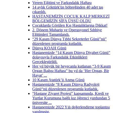
Verem Eğitimi ve Farkındalık Haftası
14 aylık Göktürk'ün böbreğinden 40 adet taş
çıkarıldı.
HASTANEMİZİN ÇOCUK KALP MERKEZİ
BÖLGEMİZİN ŞİFA ÜSSÜ OLDU
Çocuklarda Görülen Kış Hastalıklarına Dikkat!
2. Dönem Muharip ve Operasyonel Sıhhiye
Eğitimleri Tamamlandı.
“29 Kasım Dünya Tıbbi Sekreterler Günü”nü"
düzenlenen programla kutladık.
Dünya KOAH Günü
Hastanemizde “14 Kasım Dünya Diyabet Günü”
dolayısıyla Farkındalık Etkinlikleri
Gerçekleştirildi.
Her yıl büyük bir heyecanla kutlanan “3-9 Kasım
Organ Bağışı Haftası” bu yıl da ‘Her Organ, Bir
Hayat’ ...
10 Kasım Atatürk’ü Anma Günü
Hastanemizde “8 Kasım Dünya Radyoloji
Günü“nü düzenlenen programla kutladık.
“Hastane Ziyaret Projesi” kapsamında, Kredi ve
Yurtlar Kurumuna bağlı kız öğrenci yurdundan 5
üniversite ...
Hastanemizde 2022 Yılı değerlendirme toplantısı
yapılmıştır.