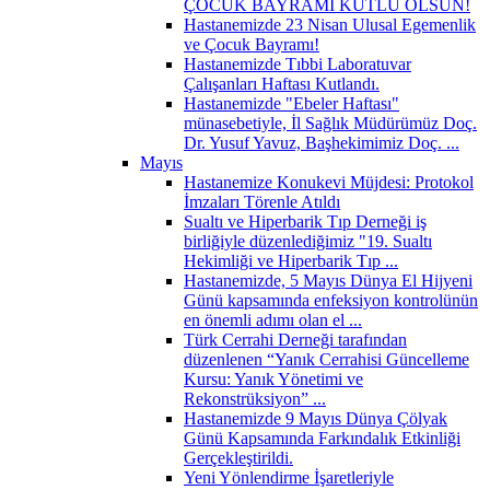
ÇOCUK BAYRAMI KUTLU OLSUN!
Hastanemizde 23 Nisan Ulusal Egemenlik
ve Çocuk Bayramı!
Hastanemizde Tıbbi Laboratuvar
Çalışanları Haftası Kutlandı.
Hastanemizde "Ebeler Haftası"
münasebetiyle, İl Sağlık Müdürümüz Doç.
Dr. Yusuf Yavuz, Başhekimimiz Doç. ...
Mayıs
​Hastanemize Konukevi Müjdesi: Protokol
İmzaları Törenle Atıldı
Sualtı ve Hiperbarik Tıp Derneği iş
birliğiyle düzenlediğimiz "19. Sualtı
Hekimliği ve Hiperbarik Tıp ...
Hastanemizde, 5 Mayıs Dünya El Hijyeni
Günü kapsamında enfeksiyon kontrolünün
en önemli adımı olan el ...
Türk Cerrahi Derneği tarafından
düzenlenen “Yanık Cerrahisi Güncelleme
Kursu: Yanık Yönetimi ve
Rekonstrüksiyon” ...
Hastanemizde 9 Mayıs Dünya Çölyak
Günü Kapsamında Farkındalık Etkinliği
Gerçekleştirildi.
Yeni Yönlendirme İşaretleriyle