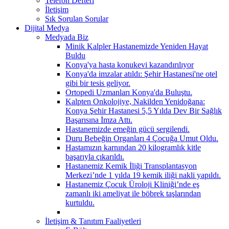
Telefon Defteri
İletişim
Sık Sorulan Sorular
Dijital Medya
Medyada Biz
Minik Kalpler Hastanemizde Yeniden Hayat
Buldu
Konya'ya hasta konukevi kazandırılıyor
Konya'da imzalar atıldı: Şehir Hastanesi'ne otel
gibi bir tesis geliyor.
Ortopedi Uzmanları Konya'da Buluştu.
Kalpten Onkolojiye, Nakilden Yenidoğana:
Konya Şehir Hastanesi 5,5 Yılda Dev Bir Sağlık
Başarısına İmza Attı.
Hastanemizde emeğin gücü sergilendi.
Duru Bebeğin Organları 4 Çocuğa Umut Oldu.
Hastamızın karnından 20 kilogramlık kitle
başarıyla çıkarıldı.
Hastanemiz Kemik İliği Transplantasyon
Merkezi’nde 1 yılda 19 kemik iliği nakli yapıldı.
Hastanemiz Çocuk Üroloji Kliniği’nde eş
zamanlı iki ameliyat ile böbrek taşlarından
kurtuldu.
İletişim & Tanıtım Faaliyetleri