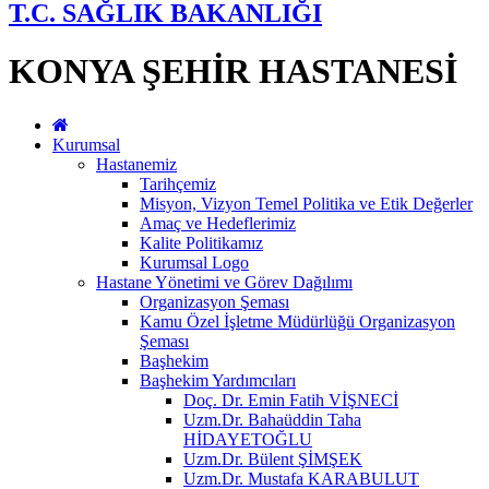
T.C. SAĞLIK BAKANLIĞI
KONYA ŞEHİR HASTANESİ
Kurumsal
Hastanemiz
Tarihçemiz
Misyon, Vizyon Temel Politika ve Etik Değerler
Amaç ve Hedeflerimiz
Kalite Politikamız
Kurumsal Logo
Hastane Yönetimi ve Görev Dağılımı
Organizasyon Şeması
Kamu Özel İşletme Müdürlüğü Organizasyon
Şeması
Başhekim
Başhekim Yardımcıları
Doç. Dr. Emin Fatih VİŞNECİ
Uzm.Dr. Bahaüddin Taha
HİDAYETOĞLU
Uzm.Dr. Bülent ŞİMŞEK
Uzm.Dr. Mustafa KARABULUT