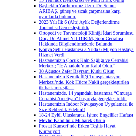
15 Temmuz Demokrasi ve Milli Birlik Günü
Başhekim Yardımcımız Uzm. Dr. Semra
ARIBAŞ, güneş ve sıcak çarpmasına karşı
uyarılarda bulundu.
2023 Yılı İlk 6 (Altı) Aylık Değerlendirme
Toplantısı Gerçekleştirildi.
Ortopedi ve Travmatoloji Kliniği İdari Sorumlusu
Doç. Dr. Ahmet YILDIRIM, Spor Cerrahisi
Hakkında Bilgilendirmelerde Bulundu.
Konya Şehir Hastanesi 3 Yılda 6 Milyon Hastaya
Hizmet Verdi.
Hastanemizin Çocuk Kalp Sağlığı ve Cerrahisi
Merkezi; “İç Anadolu’nun Kalbi Oldu.”
30 Ağustos Zafer Bayramı Kutlu Olsun
Hastanemizin Kemik İliği Transplantasyon
Merkezi’nde, Kök Hücre Nakli gerçekleştirilen
ilk hastamız şifa ...
Hastanemizde, 14 yaşındaki hastamıza “Omurga
Cerrahisi Ameliyatı” başarıyla gerçekleştirildi.
Hastanemizin İndoor Navigasyon Uygulaması ile
Size Rehberlik Edelim!!
18-24 Eylül Uluslararası İşitme Engelliler Haftası
Mevlid Kandiliniz Mübarek Olsun
Prostat Kanseri’nde Erken Teşhis Hayat
Kurtarıyor!