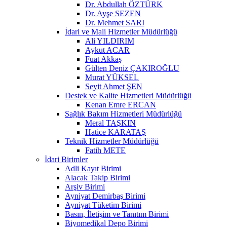
Dr. Abdullah ÖZTÜRK
Dr. Ayşe SEZEN
Dr. Mehmet SARI
İdari ve Mali Hizmetler Müdürlüğü
Ali YILDIRIM
Aykut ACAR
Fuat Akkaş
Gülten Deniz ÇAKIROĞLU
Murat YÜKSEL
Seyit Ahmet ŞEN
Destek ve Kalite Hizmetleri Müdürlüğü
Kenan Emre ERCAN
Sağlık Bakım Hizmetleri Müdürlüğü
Meral TAŞKIN
Hatice KARATAŞ
Teknik Hizmetler Müdürlüğü
Fatih METE
İdari Birimler
Adli Kayıt Birimi
Alacak Takip Birimi
Arşiv Birimi
Ayniyat Demirbaş Birimi
Ayniyat Tüketim Birimi
Basın, İletişim ve Tanıtım Birimi
Biyomedikal Depo Birimi