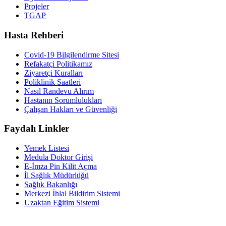
Projeler
TGAP
Hasta Rehberi
Covid-19 Bilgilendirme Sitesi
Refakatçi Politikamız
Ziyaretçi Kuralları
Poliklinik Saatleri
Nasıl Randevu Alırım
Hastanın Sorumlulukları
Çalışan Hakları ve Güvenliği
Faydalı Linkler
Yemek Listesi
Medula Doktor Girişi
E-İmza Pin Kilit Açma
İl Sağlık Müdürlüğü
Sağlık Bakanlığı
Merkezi İhlal Bildirim Sistemi
Uzaktan Eğitim Sistemi