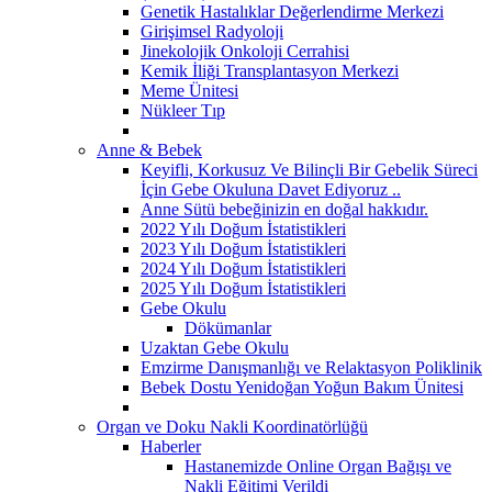
Genetik Hastalıklar Değerlendirme Merkezi
Girişimsel Radyoloji
Jinekolojik Onkoloji Cerrahisi
Kemik İliği Transplantasyon Merkezi
Meme Ünitesi
Nükleer Tıp
Anne & Bebek
Keyifli, Korkusuz Ve Bilinçli Bir Gebelik Süreci
İçin Gebe Okuluna Davet Ediyoruz ..
Anne Sütü bebeğinizin en doğal hakkıdır.
2022 Yılı Doğum İstatistikleri
2023 Yılı Doğum İstatistikleri
2024 Yılı Doğum İstatistikleri
2025 Yılı Doğum İstatistikleri
Gebe Okulu
Dökümanlar
Uzaktan Gebe Okulu
Emzirme Danışmanlığı ve Relaktasyon Poliklinik
Bebek Dostu Yenidoğan Yoğun Bakım Ünitesi
Organ ve Doku Nakli Koordinatörlüğü
Haberler
Hastanemizde Online Organ Bağışı ve
Nakli Eğitimi Verildi