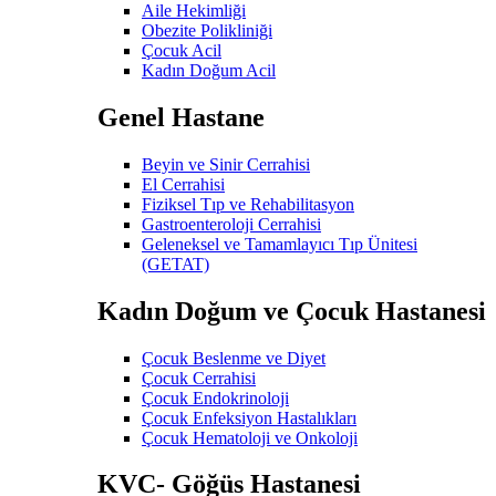
Aile Hekimliği
Obezite Polikliniği
Çocuk Acil
Kadın Doğum Acil
Genel Hastane
Beyin ve Sinir Cerrahisi
El Cerrahisi
Fiziksel Tıp ve Rehabilitasyon
Gastroenteroloji Cerrahisi
Geleneksel ve Tamamlayıcı Tıp Ünitesi
(GETAT)
Kadın Doğum ve Çocuk Hastanesi
Çocuk Beslenme ve Diyet
Çocuk Cerrahisi
Çocuk Endokrinoloji
Çocuk Enfeksiyon Hastalıkları
Çocuk Hematoloji ve Onkoloji
KVC- Göğüs Hastanesi