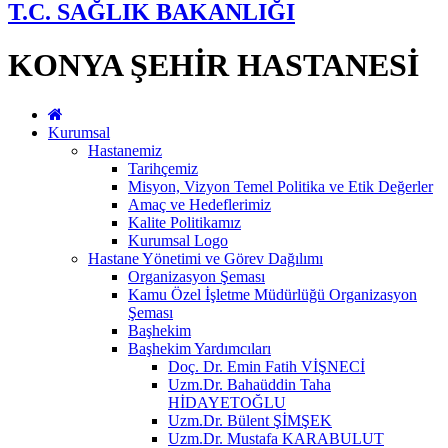
T.C. SAĞLIK BAKANLIĞI
KONYA ŞEHİR HASTANESİ
Kurumsal
Hastanemiz
Tarihçemiz
Misyon, Vizyon Temel Politika ve Etik Değerler
Amaç ve Hedeflerimiz
Kalite Politikamız
Kurumsal Logo
Hastane Yönetimi ve Görev Dağılımı
Organizasyon Şeması
Kamu Özel İşletme Müdürlüğü Organizasyon
Şeması
Başhekim
Başhekim Yardımcıları
Doç. Dr. Emin Fatih VİŞNECİ
Uzm.Dr. Bahaüddin Taha
HİDAYETOĞLU
Uzm.Dr. Bülent ŞİMŞEK
Uzm.Dr. Mustafa KARABULUT