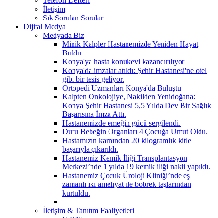
Telefon Defteri
İletişim
Sık Sorulan Sorular
Dijital Medya
Medyada Biz
Minik Kalpler Hastanemizde Yeniden Hayat
Buldu
Konya'ya hasta konukevi kazandırılıyor
Konya'da imzalar atıldı: Şehir Hastanesi'ne otel
gibi bir tesis geliyor.
Ortopedi Uzmanları Konya'da Buluştu.
Kalpten Onkolojiye, Nakilden Yenidoğana:
Konya Şehir Hastanesi 5,5 Yılda Dev Bir Sağlık
Başarısına İmza Attı.
Hastanemizde emeğin gücü sergilendi.
Duru Bebeğin Organları 4 Çocuğa Umut Oldu.
Hastamızın karnından 20 kilogramlık kitle
başarıyla çıkarıldı.
Hastanemiz Kemik İliği Transplantasyon
Merkezi’nde 1 yılda 19 kemik iliği nakli yapıldı.
Hastanemiz Çocuk Üroloji Kliniği’nde eş
zamanlı iki ameliyat ile böbrek taşlarından
kurtuldu.
İletişim & Tanıtım Faaliyetleri