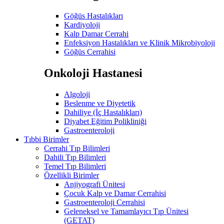
Göğüs Hastalıkları
Kardiyoloji
Kalp Damar Cerrahi
Enfeksiyon Hastalıkları ve Klinik Mikrobiyoloji
Göğüs Cerrahisi
Onkoloji Hastanesi
Algoloji
Beslenme ve Diyetetik
Dahiliye (İç Hastalıkları)
Diyabet Eğitim Polikliniği
Gastroenteroloji
Tıbbi Birimler
Cerrahi Tıp Bilimleri
Dahili Tıp Bilimleri
Temel Tıp Bilimleri
Özellikli Birimler
Anjiyografi Ünitesi
Çocuk Kalp ve Damar Cerrahisi
Gastroenteroloji Cerrahisi
Geleneksel ve Tamamlayıcı Tıp Ünitesi
(GETAT)