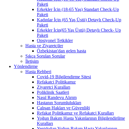
Paketi
Erkekler İçin (18-65 Yaş) Standart Check-Up
Paketi
Kadınlar İçin (65 Yaş Üstü) Detaylı Check-Up
Paketi
Erkekler İçin(65 Yaş Üstü) Detaylı Check- Up
Paketi
Opsiyonel Tetkikler
Hasta ve Ziyaretçiler
Özbekistan'dan gelen hasta
Sıkça Sorulan Sorular
İletişim
Yönlendirme
Hasta Rehberi
Covid-19 Bilgilendirme Sitesi
Refakatçi Politikamız
Ziyaretçi Kuralları
Poliklinik Saatleri
Nasıl Randevu Alırım
Hastanın Sorumlulukları
Çalışan Hakları ve Güvenliği
Refakat Politikamız ve Refakatçi Kuralları
Yoğun Bakım Hasta Yakınlarının Bilgilendirilme
Kuralları
Yenidoğan Yoğun Bakım Hasta Yakınlarının