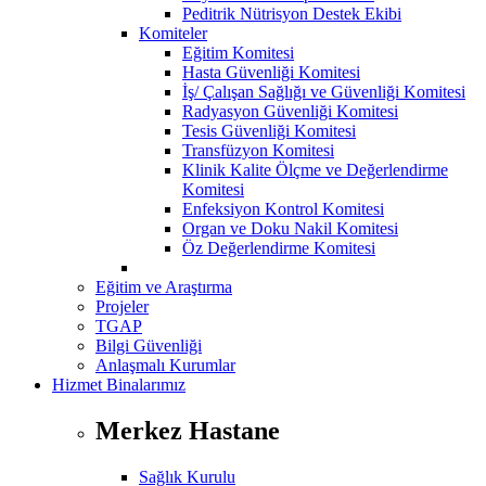
Peditrik Nütrisyon Destek Ekibi
Komiteler
Eğitim Komitesi
Hasta Güvenliği Komitesi
İş/ Çalışan Sağlığı ve Güvenliği Komitesi
Radyasyon Güvenliği Komitesi
Tesis Güvenliği Komitesi
Transfüzyon Komitesi
Klinik Kalite Ölçme ve Değerlendirme
Komitesi
Enfeksiyon Kontrol Komitesi
Organ ve Doku Nakil Komitesi
Öz Değerlendirme Komitesi
Eğitim ve Araştırma
Projeler
TGAP
Bilgi Güvenliği
Anlaşmalı Kurumlar
Hizmet Binalarımız
Merkez Hastane
Sağlık Kurulu