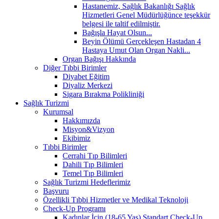
Hastanemiz, Sağlık Bakanlığı Sağlık
Hizmetleri Genel Müdürlüğünce teşekkür
belgesi ile taltif edilmiştir.
Bağışla Hayat Olsun...
Beyin Ölümü Gerçekleşen Hastadan 4
Hastaya Umut Olan Organ Nakli...
Organ Bağışı Hakkında
Diğer Tıbbi Birimler
Diyabet Eğitim
Diyaliz Merkezi
Sigara Bırakma Polikliniği
Sağlık Turizmi
Kurumsal
Hakkımızda
Misyon&Vizyon
Ekibimiz
Tıbbi Birimler
Cerrahi Tıp Bilimleri
Dahili Tıp Bilimleri
Temel Tıp Bilimleri
Sağlık Turizmi Hedeflerimiz
Başvuru
Özellikli Tıbbi Hizmetler ve Medikal Teknoloji
Check-Up Programı
Kadınlar İçin (18-65 Yaş) Standart Check-Up