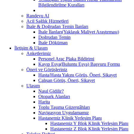
Bilgilendirilme Kuralları
Randevu Al
Acil Sağlık Hizmetleri
İhale & Doğrudan Temin İlanları
İhale İlanları(Yaklaşık Maliyet Araştırması)
Doğrudan Temin
İhale Döküman
İletişim & Ulaşım
Anketlerimiz
Personel Araç Plaka Bildirimi
Kayıp Eşya(Buluntu Eşya) Başvuru Formu
Öneri ve Görüşleriniz
Hasta/Hasta Yakını Görüş, Öneri, Şikayet
Çalışan Görüş, Öneri, Şikayet
Ulaşım
Nasıl Gidilir?
Otopark Alanları
Harita
Toplu Taşıma Güzergâhları
Navigasyon Uygulamamız
Hastanemiz Klinik Yerleşim Planı
Hastanemiz Y Blok Klinik Yerleşim Planı
Hastanemiz Z Blok Klinik Yerleşim Planı