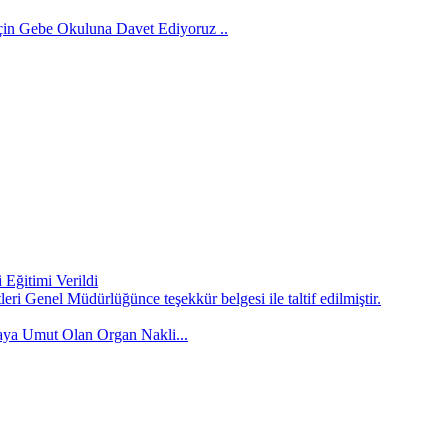
İçin Gebe Okuluna Davet Ediyoruz ..
Eğitimi Verildi
ri Genel Müdürlüğünce teşekkür belgesi ile taltif edilmiştir.
ya Umut Olan Organ Nakli...