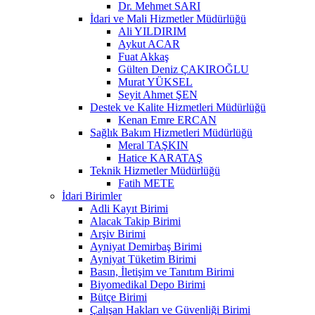
Dr. Mehmet SARI
İdari ve Mali Hizmetler Müdürlüğü
Ali YILDIRIM
Aykut ACAR
Fuat Akkaş
Gülten Deniz ÇAKIROĞLU
Murat YÜKSEL
Seyit Ahmet ŞEN
Destek ve Kalite Hizmetleri Müdürlüğü
Kenan Emre ERCAN
Sağlık Bakım Hizmetleri Müdürlüğü
Meral TAŞKIN
Hatice KARATAŞ
Teknik Hizmetler Müdürlüğü
Fatih METE
İdari Birimler
Adli Kayıt Birimi
Alacak Takip Birimi
Arşiv Birimi
Ayniyat Demirbaş Birimi
Ayniyat Tüketim Birimi
Basın, İletişim ve Tanıtım Birimi
Biyomedikal Depo Birimi
Bütçe Birimi
Çalışan Hakları ve Güvenliği Birimi