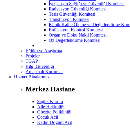
İş/ Çalışan Sağlığı ve Güvenliği Komitesi
Radyasyon Güvenliği Komitesi
Tesis Güvenliği Komitesi
Transfüzyon Komitesi
Klinik Kalite Ölçme ve Değerlendirme Komi
Enfeksiyon Kontrol Komitesi
Organ ve Doku Nakil Komitesi
Öz Değerlendirme Komitesi
Eğitim ve Araştırma
Projeler
TGAP
Bilgi Güvenliği
Anlaşmalı Kurumlar
Hizmet Binalarımız
Merkez Hastane
Sağlık Kurulu
Aile Hekimliği
Obezite Polikliniği
Çocuk Acil
Kadın Doğum Acil