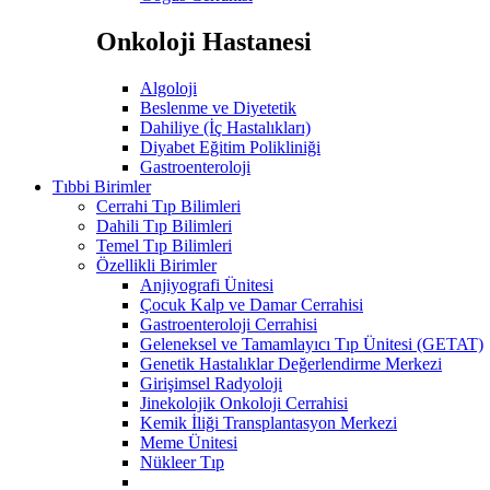
Onkoloji Hastanesi
Algoloji
Beslenme ve Diyetetik
Dahiliye (İç Hastalıkları)
Diyabet Eğitim Polikliniği
Gastroenteroloji
Tıbbi Birimler
Cerrahi Tıp Bilimleri
Dahili Tıp Bilimleri
Temel Tıp Bilimleri
Özellikli Birimler
Anjiyografi Ünitesi
Çocuk Kalp ve Damar Cerrahisi
Gastroenteroloji Cerrahisi
Geleneksel ve Tamamlayıcı Tıp Ünitesi (GETAT)
Genetik Hastalıklar Değerlendirme Merkezi
Girişimsel Radyoloji
Jinekolojik Onkoloji Cerrahisi
Kemik İliği Transplantasyon Merkezi
Meme Ünitesi
Nükleer Tıp