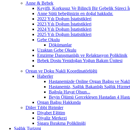
Anne & Bebek
Keyifli, Korkusuz Ve Bilinçli Bir Gebelik Süreci 
Anne Sütü bebeğinizin en doğal hakkıdır.
2022 Yılı Doğum İstatistikleri
2023 Yılı Doğum İstatistikleri
2024 Yılı Doğum İstatistikleri
2025 Yılı Doğum İstatistikleri
Gebe Okulu
Dökümanlar
Uzaktan Gebe Okulu
Emzirme Danışmanlığı ve Relaktasyon Poliklinik
Bebek Dostu Yenidoğan Yoğun Bakım Ünitesi
Organ ve Doku Nakli Koordinatörlüğü
Haberler
Hastanemizde Online Organ Bağışı ve Nakli 
Hastanemiz, Sağlık Bakanlığı Sağlık Hizmetle
Bağışla Hayat Olsun...
Beyin Ölümü Gerçekleşen Hastadan 4 Hasta
Organ Bağışı Hakkında
Diğer Tıbbi Birimler
Diyabet Eğitim
Diyaliz Merkezi
Sigara Bırakma Polikliniği
Sağlık Turizmi