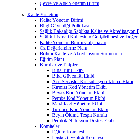
Çevre Ve Atık Yönetim Birimi
Kalite Yönetimi
Kalite Yönetim Birimi
Bilgi Güvenliği Politikası
Sağlık Bakanlığı Sağlıkta Kalite ve Akreditasyon 
Sağlık Hizmeti Kalitesinin Geliştirilmesi ve Değer
Kalite Yönetim Birimi Çalışmaları
Öz Değerlendirme Planı
Bölüm Kalite ve Akreditasyon Sorumluları
Eğitim Planı
Kurullar ve Ekipler
Bina Turu Ekibi
Bilgi Güvenliği Ekibi
Acil Servisler Konsültasyon İzleme Ekibi
Kırmızı Kod Yönetim Ekibi
Beyaz Kod Yönetim Ekibi
Pembe Kod Yönetim Ekibi
Mavi Kod Yönetim Ekibi
Turuncu Kod Yönetim Ekibi
Beyin Ölümü Tespit Kurulu
Peditrik Nütrisyon Destek Ekibi
Komiteler
Eğitim Komitesi
Hasta Güvenliği Komitesi