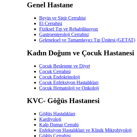
Genel Hastane
Beyin ve Sinir Cerrahisi
El Cerrahisi
Fiziksel Tıp ve Rehabilitasyon
Gastroenteroloji Cerrahisi
Geleneksel ve Tamamlayıcı Tıp Ünitesi (GETAT)
Kadın Doğum ve Çocuk Hastanesi
Çocuk Beslenme ve Diyet
Çocuk Cerrahisi
Çocuk Endokrinoloji
Çocuk Enfeksiyon Hastalıkları
Çocuk Hematoloji ve Onkoloji
KVC- Göğüs Hastanesi
Göğüs Hastalıkları
Kardiyoloji
Kalp Damar Cerrahi
Enfeksiyon Hastalıkları ve Klinik Mikrobiyoloji
Göğüs Cerrahisi