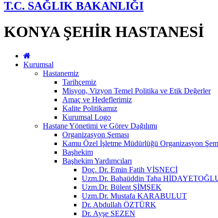
T.C. SAĞLIK BAKANLIĞI
KONYA ŞEHİR HASTANESİ
Kurumsal
Hastanemiz
Tarihçemiz
Misyon, Vizyon Temel Politika ve Etik Değerler
Amaç ve Hedeflerimiz
Kalite Politikamız
Kurumsal Logo
Hastane Yönetimi ve Görev Dağılımı
Organizasyon Şeması
Kamu Özel İşletme Müdürlüğü Organizasyon Şem
Başhekim
Başhekim Yardımcıları
Doç. Dr. Emin Fatih VİŞNECİ
Uzm.Dr. Bahaüddin Taha HİDAYETOĞL
Uzm.Dr. Bülent ŞİMŞEK
Uzm.Dr. Mustafa KARABULUT
Dr. Abdullah ÖZTÜRK
Dr. Ayşe SEZEN