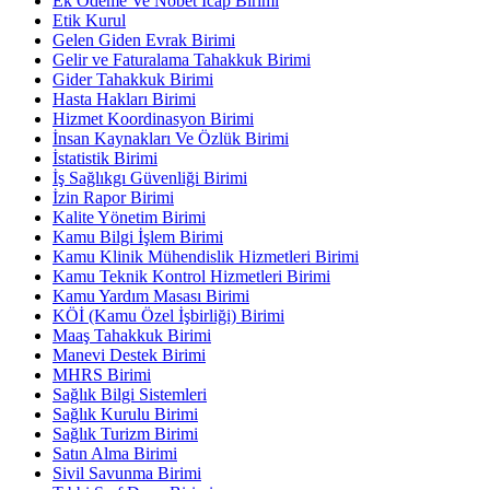
Ek Ödeme Ve Nöbet İcap Birimi
Etik Kurul
Gelen Giden Evrak Birimi
Gelir ve Faturalama Tahakkuk Birimi
Gider Tahakkuk Birimi
Hasta Hakları Birimi
Hizmet Koordinasyon Birimi
İnsan Kaynakları Ve Özlük Birimi
İstatistik Birimi
İş Sağlıkgı Güvenliği Birimi
İzin Rapor Birimi
Kalite Yönetim Birimi
Kamu Bilgi İşlem Birimi
Kamu Klinik Mühendislik Hizmetleri Birimi
Kamu Teknik Kontrol Hizmetleri Birimi
Kamu Yardım Masası Birimi
KÖİ (Kamu Özel İşbirliği) Birimi
Maaş Tahakkuk Birimi
Manevi Destek Birimi
MHRS Birimi
Sağlık Bilgi Sistemleri
Sağlık Kurulu Birimi
Sağlık Turizm Birimi
Satın Alma Birimi
Sivil Savunma Birimi