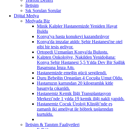
Telefon Defteri
İletişim
Sık Sorulan Sorular
Dijital Medya
Medyada Biz
Minik Kalpler Hastanemizde Yeniden Hayat
Buldu
Konya'ya hasta konukevi kazandırılıyor
Konya'da imzalar atıldı: Şehir Hastanesi'ne otel
gibi bir tesis geliyor.
Ortopedi Uzmanları Konya'da Buluştu.
Kalpten Onkolojiye, Nakilden Yenidoğana:
Konya Şehir Hastanesi 5,5 Yılda Dev Bir Sağlık
Başarısına İmza Attı.
Hastanemizde emeğin gücü sergilendi.
Duru Bebeğin Organları 4 Çocuğa Umut Oldu.
Hastamızın karnından 20 kilogramlık kitle
başarıyla çıkarıldı.
Hastanemiz Kemik İliği Transplantasyon
Merkezi’nde 1 yılda 19 kemik iliği nakli yapıldı.
Hastanemiz Çocuk Üroloji Kliniği’nde eş
zamanlı iki ameliyat ile böbrek taşlarından
kurtuldu.
İletişim & Tanıtım Faaliyetleri