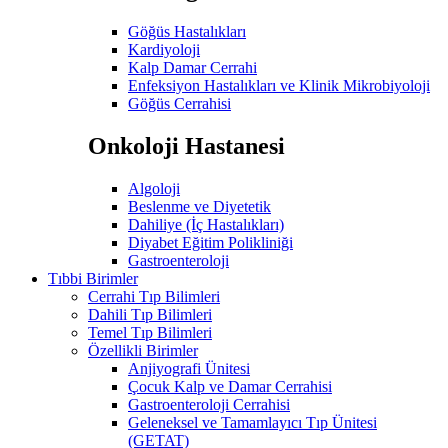
Göğüs Hastalıkları
Kardiyoloji
Kalp Damar Cerrahi
Enfeksiyon Hastalıkları ve Klinik Mikrobiyoloji
Göğüs Cerrahisi
Onkoloji Hastanesi
Algoloji
Beslenme ve Diyetetik
Dahiliye (İç Hastalıkları)
Diyabet Eğitim Polikliniği
Gastroenteroloji
Tıbbi Birimler
Cerrahi Tıp Bilimleri
Dahili Tıp Bilimleri
Temel Tıp Bilimleri
Özellikli Birimler
Anjiyografi Ünitesi
Çocuk Kalp ve Damar Cerrahisi
Gastroenteroloji Cerrahisi
Geleneksel ve Tamamlayıcı Tıp Ünitesi
(GETAT)