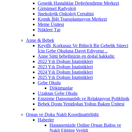
Genetik Hastalıklar Değerlendirme Merkezi
Girişimsel Radyoloji
Jinekolojik Onkoloji Cerrahisi
Kemik İliği Transplantasyon Merkezi
Meme Ünitesi
Nükleer Tıp
Anne & Bebek
Keyifli, Korkusuz Ve Bilinçli Bir Gebelik Süreci
İçin Gebe Okuluna Davet Ediyoruz ..
Anne Sütü bebeğinizin en doğal hakkıdır.
2022 Yılı Doğum İstatistikleri
2023 Yılı Doğum İstatistikleri
2024 Yılı Doğum İstatistikleri
2025 Yılı Doğum İstatistikleri
Gebe Okulu
Dökümanlar
Uzaktan Gebe Okulu
Emzirme Danışmanlığı ve Relaktasyon Poliklinik
Bebek Dostu Yenidoğan Yoğun Bakım Ünitesi
Organ ve Doku Nakli Koordinatörlüğü
Haberler
Hastanemizde Online Organ Bağışı ve
Nakli Eğitimi Verildi