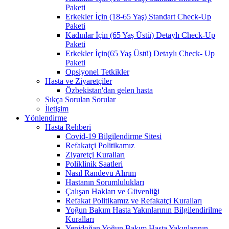
Paketi
Erkekler İçin (18-65 Yaş) Standart Check-Up
Paketi
Kadınlar İçin (65 Yaş Üstü) Detaylı Check-Up
Paketi
Erkekler İçin(65 Yaş Üstü) Detaylı Check- Up
Paketi
Opsiyonel Tetkikler
Hasta ve Ziyaretçiler
Özbekistan'dan gelen hasta
Sıkça Sorulan Sorular
İletişim
Yönlendirme
Hasta Rehberi
Covid-19 Bilgilendirme Sitesi
Refakatçi Politikamız
Ziyaretçi Kuralları
Poliklinik Saatleri
Nasıl Randevu Alırım
Hastanın Sorumlulukları
Çalışan Hakları ve Güvenliği
Refakat Politikamız ve Refakatçi Kuralları
Yoğun Bakım Hasta Yakınlarının Bilgilendirilme
Kuralları
Yenidoğan Yoğun Bakım Hasta Yakınlarının