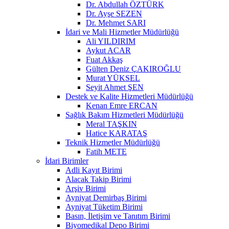
Dr. Abdullah ÖZTÜRK
Dr. Ayşe SEZEN
Dr. Mehmet SARI
İdari ve Mali Hizmetler Müdürlüğü
Ali YILDIRIM
Aykut ACAR
Fuat Akkaş
Gülten Deniz ÇAKIROĞLU
Murat YÜKSEL
Seyit Ahmet ŞEN
Destek ve Kalite Hizmetleri Müdürlüğü
Kenan Emre ERCAN
Sağlık Bakım Hizmetleri Müdürlüğü
Meral TAŞKIN
Hatice KARATAŞ
Teknik Hizmetler Müdürlüğü
Fatih METE
İdari Birimler
Adli Kayıt Birimi
Alacak Takip Birimi
Arşiv Birimi
Ayniyat Demirbaş Birimi
Ayniyat Tüketim Birimi
Basın, İletişim ve Tanıtım Birimi
Biyomedikal Depo Birimi