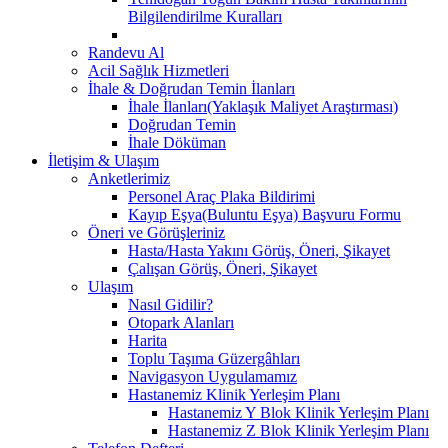
Bilgilendirilme Kuralları
Randevu Al
Acil Sağlık Hizmetleri
İhale & Doğrudan Temin İlanları
İhale İlanları(Yaklaşık Maliyet Araştırması)
Doğrudan Temin
İhale Döküman
İletişim & Ulaşım
Anketlerimiz
Personel Araç Plaka Bildirimi
Kayıp Eşya(Buluntu Eşya) Başvuru Formu
Öneri ve Görüşleriniz
Hasta/Hasta Yakını Görüş, Öneri, Şikayet
Çalışan Görüş, Öneri, Şikayet
Ulaşım
Nasıl Gidilir?
Otopark Alanları
Harita
Toplu Taşıma Güzergâhları
Navigasyon Uygulamamız
Hastanemiz Klinik Yerleşim Planı
Hastanemiz Y Blok Klinik Yerleşim Planı
Hastanemiz Z Blok Klinik Yerleşim Planı