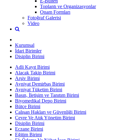
E-Bülten
Toplantı ve Organizasyonlar
Onam Formları
Fotoğraf Galerisi
Video
Kurumsal
İdari Birimler
Disiplin Birimi
Adli Kayıt Birimi
Alacak Takip Birimi
Arşiv Birimi
Ayniyat Demirbaş Birimi
Ayniyat Tüketim Birimi
Basın, İletişim ve Tanıtım Birimi
Biyomedikal Depo Birimi
Bütçe Birimi
Çalışan Hakları ve Güvenliği Birimi
Çevre Ve Atık Yönetim Birimi
Disiplin Birimi
Eczane Birimi
Eğitim Birimi