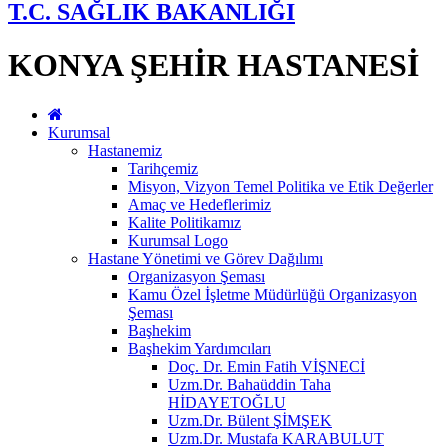
T.C. SAĞLIK BAKANLIĞI
KONYA ŞEHİR HASTANESİ
Kurumsal
Hastanemiz
Tarihçemiz
Misyon, Vizyon Temel Politika ve Etik Değerler
Amaç ve Hedeflerimiz
Kalite Politikamız
Kurumsal Logo
Hastane Yönetimi ve Görev Dağılımı
Organizasyon Şeması
Kamu Özel İşletme Müdürlüğü Organizasyon
Şeması
Başhekim
Başhekim Yardımcıları
Doç. Dr. Emin Fatih VİŞNECİ
Uzm.Dr. Bahaüddin Taha
HİDAYETOĞLU
Uzm.Dr. Bülent ŞİMŞEK
Uzm.Dr. Mustafa KARABULUT