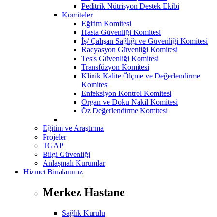
Peditrik Nütrisyon Destek Ekibi
Komiteler
Eğitim Komitesi
Hasta Güvenliği Komitesi
İş/ Çalışan Sağlığı ve Güvenliği Komitesi
Radyasyon Güvenliği Komitesi
Tesis Güvenliği Komitesi
Transfüzyon Komitesi
Klinik Kalite Ölçme ve Değerlendirme
Komitesi
Enfeksiyon Kontrol Komitesi
Organ ve Doku Nakil Komitesi
Öz Değerlendirme Komitesi
Eğitim ve Araştırma
Projeler
TGAP
Bilgi Güvenliği
Anlaşmalı Kurumlar
Hizmet Binalarımız
Merkez Hastane
Sağlık Kurulu