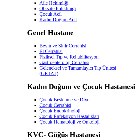
Aile Hekimliği
Obezite Polikliniği
Çocuk Acil
Kadın Doğum Acil
Genel Hastane
Beyin ve Sinir Cerrahisi
El Cerrahisi
Fiziksel Tıp ve Rehabilitasyon
Gastroenteroloji Cerrahisi
Geleneksel ve Tamamlayıcı Tıp Ünitesi
(GETAT)
Kadın Doğum ve Çocuk Hastanesi
Çocuk Beslenme ve Diyet
Çocuk Cerrahisi
Çocuk Endokrinoloji
Çocuk Enfeksiyon Hastalıkları
Çocuk Hematoloji ve Onkoloji
KVC- Göğüs Hastanesi