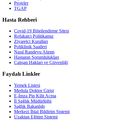
Projeler
TGAP
Hasta Rehberi
Covid-19 Bilgilendirme Sitesi
Refakatçi Politikamız
Ziyaretçi Kuralları
Poliklinik Saatleri
Nasıl Randevu Alırım
Hastanın Sorumlulukları
Çalışan Hakları ve Güvenliği
Faydalı Linkler
Yemek Listesi
Medula Doktor Girişi
E-İmza Pin Kilit Açma
İl Sağlık Müdürlüğü
Sağlık Bakanlığı
Merkezi İhlal Bildirim Sistemi
Uzaktan Eğitim Sistemi