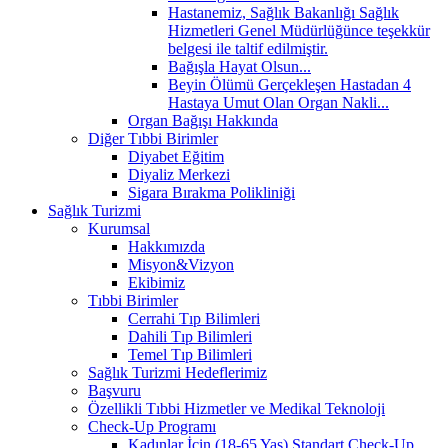
Hastanemiz, Sağlık Bakanlığı Sağlık
Hizmetleri Genel Müdürlüğünce teşekkür
belgesi ile taltif edilmiştir.
Bağışla Hayat Olsun...
Beyin Ölümü Gerçekleşen Hastadan 4
Hastaya Umut Olan Organ Nakli...
Organ Bağışı Hakkında
Diğer Tıbbi Birimler
Diyabet Eğitim
Diyaliz Merkezi
Sigara Bırakma Polikliniği
Sağlık Turizmi
Kurumsal
Hakkımızda
Misyon&Vizyon
Ekibimiz
Tıbbi Birimler
Cerrahi Tıp Bilimleri
Dahili Tıp Bilimleri
Temel Tıp Bilimleri
Sağlık Turizmi Hedeflerimiz
Başvuru
Özellikli Tıbbi Hizmetler ve Medikal Teknoloji
Check-Up Programı
Kadınlar İçin (18-65 Yaş) Standart Check-Up