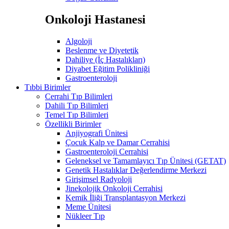
Onkoloji Hastanesi
Algoloji
Beslenme ve Diyetetik
Dahiliye (İç Hastalıkları)
Diyabet Eğitim Polikliniği
Gastroenteroloji
Tıbbi Birimler
Cerrahi Tıp Bilimleri
Dahili Tıp Bilimleri
Temel Tıp Bilimleri
Özellikli Birimler
Anjiyografi Ünitesi
Çocuk Kalp ve Damar Cerrahisi
Gastroenteroloji Cerrahisi
Geleneksel ve Tamamlayıcı Tıp Ünitesi (GETAT)
Genetik Hastalıklar Değerlendirme Merkezi
Girişimsel Radyoloji
Jinekolojik Onkoloji Cerrahisi
Kemik İliği Transplantasyon Merkezi
Meme Ünitesi
Nükleer Tıp