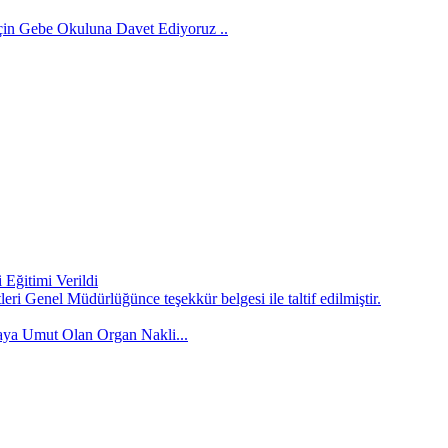
İçin Gebe Okuluna Davet Ediyoruz ..
Eğitimi Verildi
ri Genel Müdürlüğünce teşekkür belgesi ile taltif edilmiştir.
ya Umut Olan Organ Nakli...