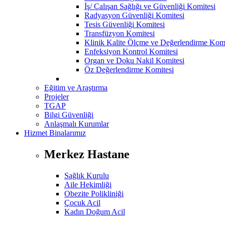
İş/ Çalışan Sağlığı ve Güvenliği Komitesi
Radyasyon Güvenliği Komitesi
Tesis Güvenliği Komitesi
Transfüzyon Komitesi
Klinik Kalite Ölçme ve Değerlendirme Komi
Enfeksiyon Kontrol Komitesi
Organ ve Doku Nakil Komitesi
Öz Değerlendirme Komitesi
Eğitim ve Araştırma
Projeler
TGAP
Bilgi Güvenliği
Anlaşmalı Kurumlar
Hizmet Binalarımız
Merkez Hastane
Sağlık Kurulu
Aile Hekimliği
Obezite Polikliniği
Çocuk Acil
Kadın Doğum Acil