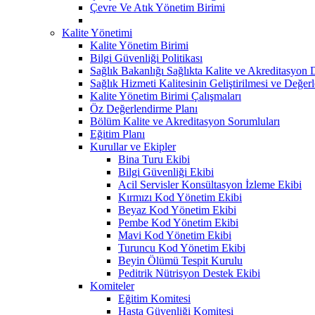
Çevre Ve Atık Yönetim Birimi
Kalite Yönetimi
Kalite Yönetim Birimi
Bilgi Güvenliği Politikası
Sağlık Bakanlığı Sağlıkta Kalite ve Akreditasyon 
Sağlık Hizmeti Kalitesinin Geliştirilmesi ve Değer
Kalite Yönetim Birimi Çalışmaları
Öz Değerlendirme Planı
Bölüm Kalite ve Akreditasyon Sorumluları
Eğitim Planı
Kurullar ve Ekipler
Bina Turu Ekibi
Bilgi Güvenliği Ekibi
Acil Servisler Konsültasyon İzleme Ekibi
Kırmızı Kod Yönetim Ekibi
Beyaz Kod Yönetim Ekibi
Pembe Kod Yönetim Ekibi
Mavi Kod Yönetim Ekibi
Turuncu Kod Yönetim Ekibi
Beyin Ölümü Tespit Kurulu
Peditrik Nütrisyon Destek Ekibi
Komiteler
Eğitim Komitesi
Hasta Güvenliği Komitesi