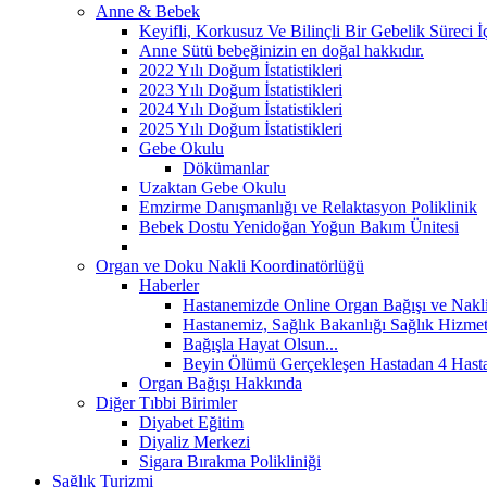
Anne & Bebek
Keyifli, Korkusuz Ve Bilinçli Bir Gebelik Süreci 
Anne Sütü bebeğinizin en doğal hakkıdır.
2022 Yılı Doğum İstatistikleri
2023 Yılı Doğum İstatistikleri
2024 Yılı Doğum İstatistikleri
2025 Yılı Doğum İstatistikleri
Gebe Okulu
Dökümanlar
Uzaktan Gebe Okulu
Emzirme Danışmanlığı ve Relaktasyon Poliklinik
Bebek Dostu Yenidoğan Yoğun Bakım Ünitesi
Organ ve Doku Nakli Koordinatörlüğü
Haberler
Hastanemizde Online Organ Bağışı ve Nakli 
Hastanemiz, Sağlık Bakanlığı Sağlık Hizmetle
Bağışla Hayat Olsun...
Beyin Ölümü Gerçekleşen Hastadan 4 Hasta
Organ Bağışı Hakkında
Diğer Tıbbi Birimler
Diyabet Eğitim
Diyaliz Merkezi
Sigara Bırakma Polikliniği
Sağlık Turizmi