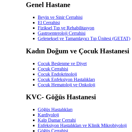
Genel Hastane
Beyin ve Sinir Cerrahisi
El Cerrahisi
Fiziksel Tıp ve Rehabilitasyon
Gastroenteroloji Cerrahisi
Geleneksel ve Tamamlayıcı Tıp Ünitesi (GETAT)
Kadın Doğum ve Çocuk Hastanesi
Çocuk Beslenme ve Diyet
Çocuk Cerrahisi
Çocuk Endokrinoloji
Çocuk Enfeksiyon Hastalıkları
Çocuk Hematoloji ve Onkoloji
KVC- Göğüs Hastanesi
Göğüs Hastalıkları
Kardiyoloji
Kalp Damar Cerrahi
Enfeksiyon Hastalıkları ve Klinik Mikrobiyoloji
Göğüs Cerrahisi