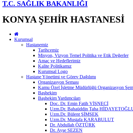
T.C. SAĞLIK BAKANLIĞI
KONYA ŞEHİR HASTANESİ
Kurumsal
Hastanemiz
Tarihçemiz
Misyon, Vizyon Temel Politika ve Etik Değerler
Amaç ve Hedeflerimiz
Kalite Politikamız
Kurumsal Logo
Hastane Yönetimi ve Görev Dağılımı
Organizasyon Şeması
Kamu Özel İşletme Müdürlüğü Organizasyon Şem
Başhekim
Başhekim Yardımcıları
Doç. Dr. Emin Fatih VİŞNECİ
Uzm.Dr. Bahaüddin Taha HİDAYETOĞL
Uzm.Dr. Bülent ŞİMŞEK
Uzm.Dr. Mustafa KARABULUT
Dr. Abdullah ÖZTÜRK
Dr. Ayşe SEZEN