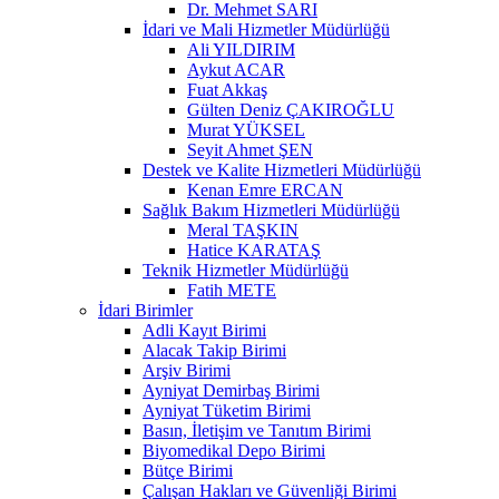
Dr. Mehmet SARI
İdari ve Mali Hizmetler Müdürlüğü
Ali YILDIRIM
Aykut ACAR
Fuat Akkaş
Gülten Deniz ÇAKIROĞLU
Murat YÜKSEL
Seyit Ahmet ŞEN
Destek ve Kalite Hizmetleri Müdürlüğü
Kenan Emre ERCAN
Sağlık Bakım Hizmetleri Müdürlüğü
Meral TAŞKIN
Hatice KARATAŞ
Teknik Hizmetler Müdürlüğü
Fatih METE
İdari Birimler
Adli Kayıt Birimi
Alacak Takip Birimi
Arşiv Birimi
Ayniyat Demirbaş Birimi
Ayniyat Tüketim Birimi
Basın, İletişim ve Tanıtım Birimi
Biyomedikal Depo Birimi
Bütçe Birimi
Çalışan Hakları ve Güvenliği Birimi