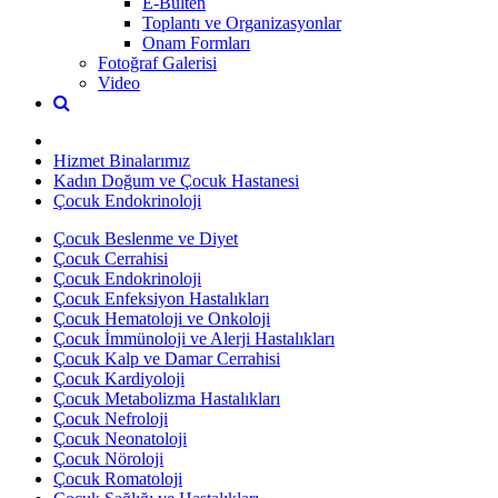
E-Bülten
Toplantı ve Organizasyonlar
Onam Formları
Fotoğraf Galerisi
Video
Hizmet Binalarımız
Kadın Doğum ve Çocuk Hastanesi
Çocuk Endokrinoloji
Çocuk Beslenme ve Diyet
Çocuk Cerrahisi
Çocuk Endokrinoloji
Çocuk Enfeksiyon Hastalıkları
Çocuk Hematoloji ve Onkoloji
Çocuk İmmünoloji ve Alerji Hastalıkları
Çocuk Kalp ve Damar Cerrahisi
Çocuk Kardiyoloji
Çocuk Metabolizma Hastalıkları
Çocuk Nefroloji
Çocuk Neonatoloji
Çocuk Nöroloji
Çocuk Romatoloji