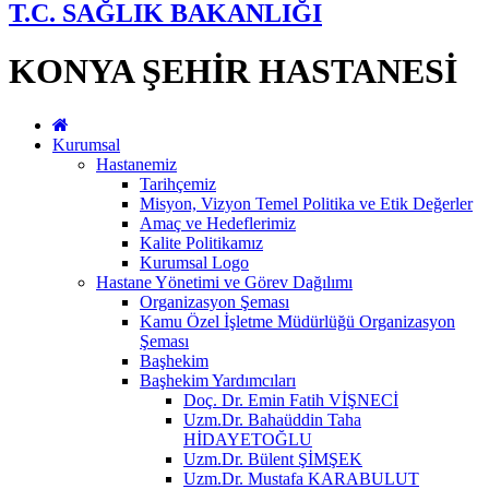
T.C. SAĞLIK BAKANLIĞI
KONYA ŞEHİR HASTANESİ
Kurumsal
Hastanemiz
Tarihçemiz
Misyon, Vizyon Temel Politika ve Etik Değerler
Amaç ve Hedeflerimiz
Kalite Politikamız
Kurumsal Logo
Hastane Yönetimi ve Görev Dağılımı
Organizasyon Şeması
Kamu Özel İşletme Müdürlüğü Organizasyon
Şeması
Başhekim
Başhekim Yardımcıları
Doç. Dr. Emin Fatih VİŞNECİ
Uzm.Dr. Bahaüddin Taha
HİDAYETOĞLU
Uzm.Dr. Bülent ŞİMŞEK
Uzm.Dr. Mustafa KARABULUT