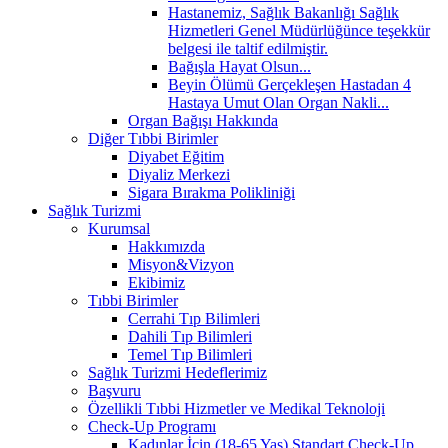
Hastanemiz, Sağlık Bakanlığı Sağlık
Hizmetleri Genel Müdürlüğünce teşekkür
belgesi ile taltif edilmiştir.
Bağışla Hayat Olsun...
Beyin Ölümü Gerçekleşen Hastadan 4
Hastaya Umut Olan Organ Nakli...
Organ Bağışı Hakkında
Diğer Tıbbi Birimler
Diyabet Eğitim
Diyaliz Merkezi
Sigara Bırakma Polikliniği
Sağlık Turizmi
Kurumsal
Hakkımızda
Misyon&Vizyon
Ekibimiz
Tıbbi Birimler
Cerrahi Tıp Bilimleri
Dahili Tıp Bilimleri
Temel Tıp Bilimleri
Sağlık Turizmi Hedeflerimiz
Başvuru
Özellikli Tıbbi Hizmetler ve Medikal Teknoloji
Check-Up Programı
Kadınlar İçin (18-65 Yaş) Standart Check-Up