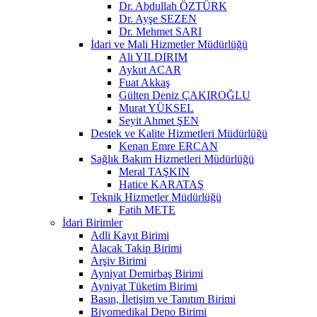
Dr. Abdullah ÖZTÜRK
Dr. Ayşe SEZEN
Dr. Mehmet SARI
İdari ve Mali Hizmetler Müdürlüğü
Ali YILDIRIM
Aykut ACAR
Fuat Akkaş
Gülten Deniz ÇAKIROĞLU
Murat YÜKSEL
Seyit Ahmet ŞEN
Destek ve Kalite Hizmetleri Müdürlüğü
Kenan Emre ERCAN
Sağlık Bakım Hizmetleri Müdürlüğü
Meral TAŞKIN
Hatice KARATAŞ
Teknik Hizmetler Müdürlüğü
Fatih METE
İdari Birimler
Adli Kayıt Birimi
Alacak Takip Birimi
Arşiv Birimi
Ayniyat Demirbaş Birimi
Ayniyat Tüketim Birimi
Basın, İletişim ve Tanıtım Birimi
Biyomedikal Depo Birimi