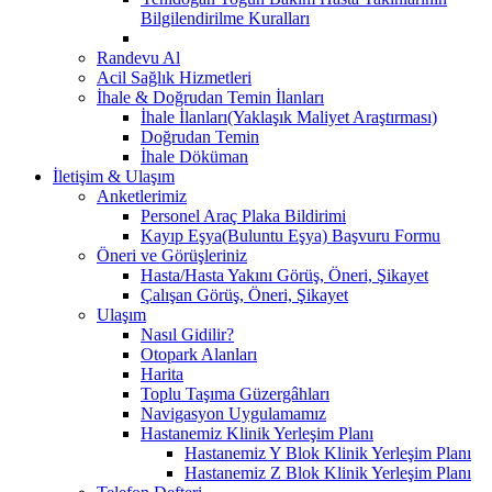
Bilgilendirilme Kuralları
Randevu Al
Acil Sağlık Hizmetleri
İhale & Doğrudan Temin İlanları
İhale İlanları(Yaklaşık Maliyet Araştırması)
Doğrudan Temin
İhale Döküman
İletişim & Ulaşım
Anketlerimiz
Personel Araç Plaka Bildirimi
Kayıp Eşya(Buluntu Eşya) Başvuru Formu
Öneri ve Görüşleriniz
Hasta/Hasta Yakını Görüş, Öneri, Şikayet
Çalışan Görüş, Öneri, Şikayet
Ulaşım
Nasıl Gidilir?
Otopark Alanları
Harita
Toplu Taşıma Güzergâhları
Navigasyon Uygulamamız
Hastanemiz Klinik Yerleşim Planı
Hastanemiz Y Blok Klinik Yerleşim Planı
Hastanemiz Z Blok Klinik Yerleşim Planı