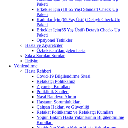
Paketi
Erkekler İçin (18-65 Yaş) Standart Check-Up
Paketi
Kadınlar İçin (65 Yaş Üstü) Detaylı Check-Up
Paketi
Erkekler İçin(65 Yaş Üstü) Detaylı Check- Up
Paketi
Opsiyonel Tetkikler
Hasta ve Ziyaretçiler
Özbekistan'dan gelen hasta
Sıkça Sorulan Sorular
İletişim
Yönlendirme
Hasta Rehberi
Covid-19 Bilgilendirme Sitesi
Refakatçi Politikamız
Ziyaretçi Kuralları
Poliklinik Saatleri
Nasıl Randevu Alırım
Hastanın Sorumlulukları
Çalışan Hakları ve Güvenliği
Refakat Politikamız ve Refakatçi Kuralları
Yoğun Bakım Hasta Yakınlarının Bilgilendirilme
Kuralları
Yenidoğan Yoğun Bakım Hasta Yakınlarının