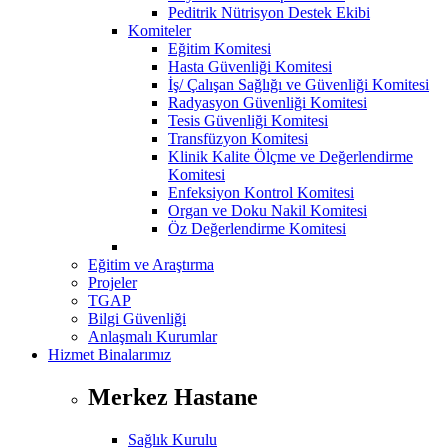
Peditrik Nütrisyon Destek Ekibi
Komiteler
Eğitim Komitesi
Hasta Güvenliği Komitesi
İş/ Çalışan Sağlığı ve Güvenliği Komitesi
Radyasyon Güvenliği Komitesi
Tesis Güvenliği Komitesi
Transfüzyon Komitesi
Klinik Kalite Ölçme ve Değerlendirme
Komitesi
Enfeksiyon Kontrol Komitesi
Organ ve Doku Nakil Komitesi
Öz Değerlendirme Komitesi
Eğitim ve Araştırma
Projeler
TGAP
Bilgi Güvenliği
Anlaşmalı Kurumlar
Hizmet Binalarımız
Merkez Hastane
Sağlık Kurulu