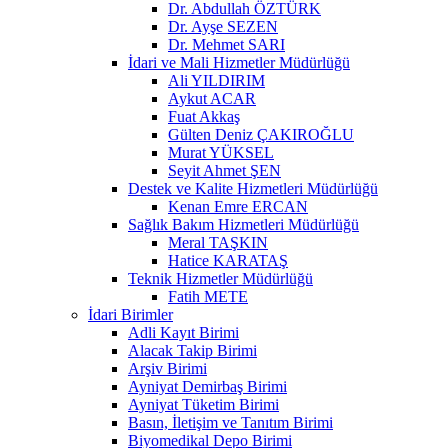
Dr. Abdullah ÖZTÜRK
Dr. Ayşe SEZEN
Dr. Mehmet SARI
İdari ve Mali Hizmetler Müdürlüğü
Ali YILDIRIM
Aykut ACAR
Fuat Akkaş
Gülten Deniz ÇAKIROĞLU
Murat YÜKSEL
Seyit Ahmet ŞEN
Destek ve Kalite Hizmetleri Müdürlüğü
Kenan Emre ERCAN
Sağlık Bakım Hizmetleri Müdürlüğü
Meral TAŞKIN
Hatice KARATAŞ
Teknik Hizmetler Müdürlüğü
Fatih METE
İdari Birimler
Adli Kayıt Birimi
Alacak Takip Birimi
Arşiv Birimi
Ayniyat Demirbaş Birimi
Ayniyat Tüketim Birimi
Basın, İletişim ve Tanıtım Birimi
Biyomedikal Depo Birimi