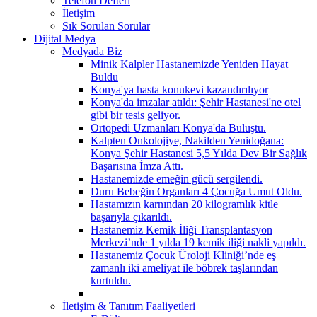
Telefon Defteri
İletişim
Sık Sorulan Sorular
Dijital Medya
Medyada Biz
Minik Kalpler Hastanemizde Yeniden Hayat
Buldu
Konya'ya hasta konukevi kazandırılıyor
Konya'da imzalar atıldı: Şehir Hastanesi'ne otel
gibi bir tesis geliyor.
Ortopedi Uzmanları Konya'da Buluştu.
Kalpten Onkolojiye, Nakilden Yenidoğana:
Konya Şehir Hastanesi 5,5 Yılda Dev Bir Sağlık
Başarısına İmza Attı.
Hastanemizde emeğin gücü sergilendi.
Duru Bebeğin Organları 4 Çocuğa Umut Oldu.
Hastamızın karnından 20 kilogramlık kitle
başarıyla çıkarıldı.
Hastanemiz Kemik İliği Transplantasyon
Merkezi’nde 1 yılda 19 kemik iliği nakli yapıldı.
Hastanemiz Çocuk Üroloji Kliniği’nde eş
zamanlı iki ameliyat ile böbrek taşlarından
kurtuldu.
İletişim & Tanıtım Faaliyetleri