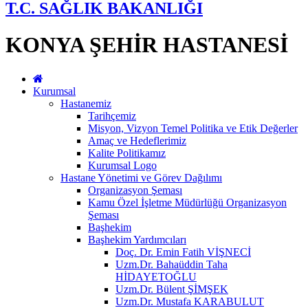
T.C. SAĞLIK BAKANLIĞI
KONYA ŞEHİR HASTANESİ
Kurumsal
Hastanemiz
Tarihçemiz
Misyon, Vizyon Temel Politika ve Etik Değerler
Amaç ve Hedeflerimiz
Kalite Politikamız
Kurumsal Logo
Hastane Yönetimi ve Görev Dağılımı
Organizasyon Şeması
Kamu Özel İşletme Müdürlüğü Organizasyon
Şeması
Başhekim
Başhekim Yardımcıları
Doç. Dr. Emin Fatih VİŞNECİ
Uzm.Dr. Bahaüddin Taha
HİDAYETOĞLU
Uzm.Dr. Bülent ŞİMŞEK
Uzm.Dr. Mustafa KARABULUT