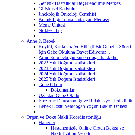
Genetik Hastalıklar Değerlendirme Merkezi
Girişimsel Radyoloji
Jinekolojik Onkoloji Cerrahisi
Kemik İliği Transplantasyon Merkezi
Meme Ünitesi
Nükleer Tıp
Anne & Bebek
Keyifli, Korkusuz Ve Bilinçli Bir Gebelik Süreci
İçin Gebe Okuluna Davet Ediyoruz ..
Anne Sütü bebeğinizin en doğal hakkıdır.
2022 Yılı Doğum İstatistikleri
2023 Yılı Doğum İstatistikleri
2024 Yılı Doğum İstatistikleri
2025 Yılı Doğum İstatistikleri
Gebe Okulu
Dökümanlar
Uzaktan Gebe Okulu
Emzirme Danışmanlığı ve Relaktasyon Poliklinik
Bebek Dostu Yenidoğan Yoğun Bakım Ünitesi
Organ ve Doku Nakli Koordinatörlüğü
Haberler
Hastanemizde Online Organ Bağışı ve
Nakli Eğitimi Verildi