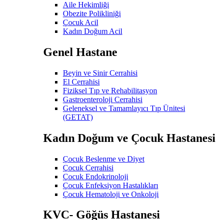
Aile Hekimliği
Obezite Polikliniği
Çocuk Acil
Kadın Doğum Acil
Genel Hastane
Beyin ve Sinir Cerrahisi
El Cerrahisi
Fiziksel Tıp ve Rehabilitasyon
Gastroenteroloji Cerrahisi
Geleneksel ve Tamamlayıcı Tıp Ünitesi
(GETAT)
Kadın Doğum ve Çocuk Hastanesi
Çocuk Beslenme ve Diyet
Çocuk Cerrahisi
Çocuk Endokrinoloji
Çocuk Enfeksiyon Hastalıkları
Çocuk Hematoloji ve Onkoloji
KVC- Göğüs Hastanesi