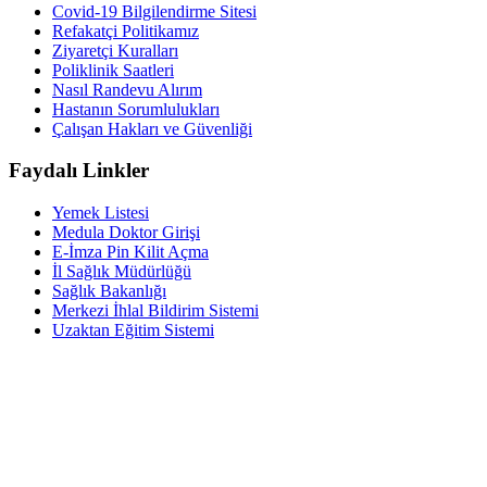
Covid-19 Bilgilendirme Sitesi
Refakatçi Politikamız
Ziyaretçi Kuralları
Poliklinik Saatleri
Nasıl Randevu Alırım
Hastanın Sorumlulukları
Çalışan Hakları ve Güvenliği
Faydalı Linkler
Yemek Listesi
Medula Doktor Girişi
E-İmza Pin Kilit Açma
İl Sağlık Müdürlüğü
Sağlık Bakanlığı
Merkezi İhlal Bildirim Sistemi
Uzaktan Eğitim Sistemi