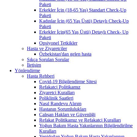
Paketi
Erkekler İçin (18-65 Yaş) Standart Check-Up
Paketi
Kadınlar İçin (65 Yaş Üstü) Detaylı Check-Up
Paketi
Erkekler İçin(65 Yaş Üstü) Detaylı Check- Up
Paketi
Opsiyonel Tetkikler
Hasta ve Ziyaretçiler
Özbekistan'dan gelen hasta
Sıkça Sorulan Sorular
İletişim
Yönlendirme
Hasta Rehberi
Covid-19 Bilgilendirme Sitesi
Refakatçi Politikamız
Ziyaretçi Kuralları
Poliklinik Saatleri
Nasıl Randevu Alırım
Hastanın Sorumlulukları
Çalışan Hakları ve Güvenliği
Refakat Politikamız ve Refakatçi Kuralları
Yoğun Bakım Hasta Yakınlarının Bilgilendirilme
Kuralları
Yenidoğan Yoğun Bakım Hasta Yakınlarının