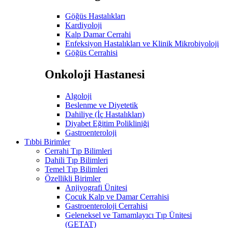
Göğüs Hastalıkları
Kardiyoloji
Kalp Damar Cerrahi
Enfeksiyon Hastalıkları ve Klinik Mikrobiyoloji
Göğüs Cerrahisi
Onkoloji Hastanesi
Algoloji
Beslenme ve Diyetetik
Dahiliye (İç Hastalıkları)
Diyabet Eğitim Polikliniği
Gastroenteroloji
Tıbbi Birimler
Cerrahi Tıp Bilimleri
Dahili Tıp Bilimleri
Temel Tıp Bilimleri
Özellikli Birimler
Anjiyografi Ünitesi
Çocuk Kalp ve Damar Cerrahisi
Gastroenteroloji Cerrahisi
Geleneksel ve Tamamlayıcı Tıp Ünitesi
(GETAT)