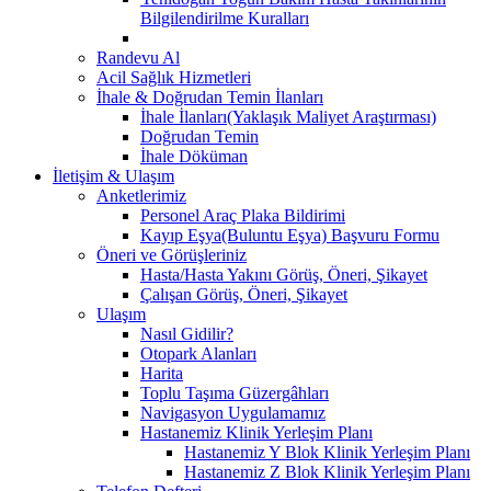
Bilgilendirilme Kuralları
Randevu Al
Acil Sağlık Hizmetleri
İhale & Doğrudan Temin İlanları
İhale İlanları(Yaklaşık Maliyet Araştırması)
Doğrudan Temin
İhale Döküman
İletişim & Ulaşım
Anketlerimiz
Personel Araç Plaka Bildirimi
Kayıp Eşya(Buluntu Eşya) Başvuru Formu
Öneri ve Görüşleriniz
Hasta/Hasta Yakını Görüş, Öneri, Şikayet
Çalışan Görüş, Öneri, Şikayet
Ulaşım
Nasıl Gidilir?
Otopark Alanları
Harita
Toplu Taşıma Güzergâhları
Navigasyon Uygulamamız
Hastanemiz Klinik Yerleşim Planı
Hastanemiz Y Blok Klinik Yerleşim Planı
Hastanemiz Z Blok Klinik Yerleşim Planı