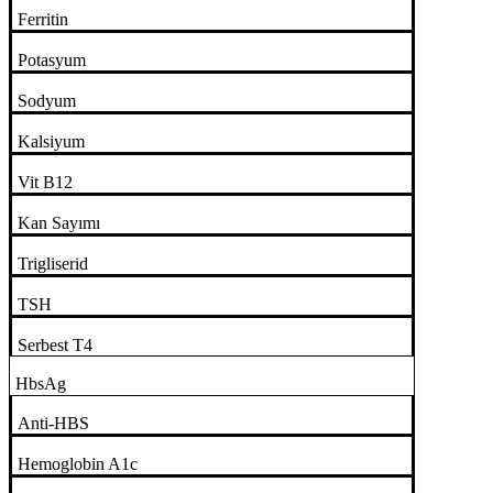
Ferritin
Potasyum
Sodyum
Kalsiyum
Vit B12
Kan Sayımı
Trigliserid
TSH
Serbest T4
HbsAg
Anti-HBS
Hemoglobin A1c