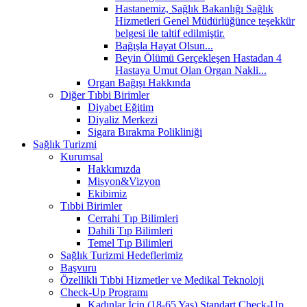
Hastanemiz, Sağlık Bakanlığı Sağlık
Hizmetleri Genel Müdürlüğünce teşekkür
belgesi ile taltif edilmiştir.
Bağışla Hayat Olsun...
Beyin Ölümü Gerçekleşen Hastadan 4
Hastaya Umut Olan Organ Nakli...
Organ Bağışı Hakkında
Diğer Tıbbi Birimler
Diyabet Eğitim
Diyaliz Merkezi
Sigara Bırakma Polikliniği
Sağlık Turizmi
Kurumsal
Hakkımızda
Misyon&Vizyon
Ekibimiz
Tıbbi Birimler
Cerrahi Tıp Bilimleri
Dahili Tıp Bilimleri
Temel Tıp Bilimleri
Sağlık Turizmi Hedeflerimiz
Başvuru
Özellikli Tıbbi Hizmetler ve Medikal Teknoloji
Check-Up Programı
Kadınlar İçin (18-65 Yaş) Standart Check-Up