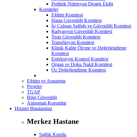
Peditrik Nütrisyon Destek Ekibi
Komiteler
Eğitim Komitesi
Hasta Güvenliği Komitesi
İş/ Çalışan Sağlığı ve Güvenliği Komitesi
Radyasyon Güvenliği Komitesi
Tesis Güvenliği Komitesi
Transfüzyon Komitesi
Klinik Kalite Ölçme ve Değerlendirme
Komitesi
Enfeksiyon Kontrol Komitesi
Organ ve Doku Nakil Komitesi
Öz Değerlendirme Komitesi
Eğitim ve Araştırma
Projeler
TGAP
Bilgi Güvenliği
Anlaşmalı Kurumlar
Hizmet Binalarımız
Merkez Hastane
Sağlık Kurulu