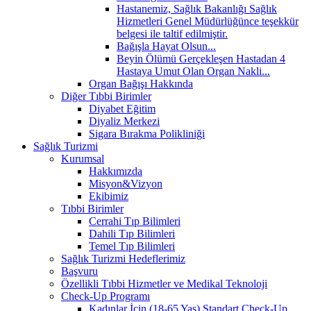
Hastanemiz, Sağlık Bakanlığı Sağlık
Hizmetleri Genel Müdürlüğünce teşekkür
belgesi ile taltif edilmiştir.
Bağışla Hayat Olsun...
Beyin Ölümü Gerçekleşen Hastadan 4
Hastaya Umut Olan Organ Nakli...
Organ Bağışı Hakkında
Diğer Tıbbi Birimler
Diyabet Eğitim
Diyaliz Merkezi
Sigara Bırakma Polikliniği
Sağlık Turizmi
Kurumsal
Hakkımızda
Misyon&Vizyon
Ekibimiz
Tıbbi Birimler
Cerrahi Tıp Bilimleri
Dahili Tıp Bilimleri
Temel Tıp Bilimleri
Sağlık Turizmi Hedeflerimiz
Başvuru
Özellikli Tıbbi Hizmetler ve Medikal Teknoloji
Check-Up Programı
Kadınlar İçin (18-65 Yaş) Standart Check-Up