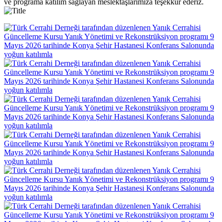
ve programa katılım sağlayan meslektaşlarımıza teşekkür ederiz.