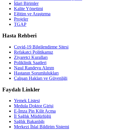
İdari Birimler
Kalite Yönetimi
Eğitim ve Araştırma
Projeler
TGAP
Hasta Rehberi
Covid-19 Bilgilendirme Sitesi
Refakatçi Politikamız
Ziyaretçi Kuralları
Poliklinik Saatleri
Nasıl Randevu Alırım
Hastanın Sorumlulukları
Çalışan Hakları ve Güvenliği
Faydalı Linkler
Yemek Listesi
Medula Doktor Girişi
E-İmza Pin Kilit Açma
İl Sağlık Müdürlüğü
Sağlık Bakanlığı
Merkezi İhlal Bildirim Sistemi