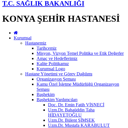
T.C. SAĞLIK BAKANLIĞI
KONYA ŞEHİR HASTANESİ
Kurumsal
Hastanemiz
Tarihçemiz
Misyon, Vizyon Temel Politika ve Etik Değerler
Amaç ve Hedeflerimiz
Kalite Politikamız
Kurumsal Logo
Hastane Yönetimi ve Görev Dağılımı
Organizasyon Şeması
Kamu Özel İşletme Müdürlüğü Organizasyon
Şeması
Başhekim
Başhekim Yardımcıları
Doç. Dr. Emin Fatih VİŞNECİ
Uzm.Dr. Bahaüddin Taha
HİDAYETOĞLU
Uzm.Dr. Bülent ŞİMŞEK
Uzm.Dr. Mustafa KARABULUT