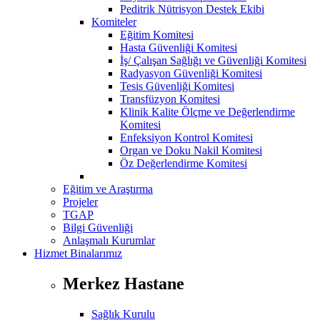
Peditrik Nütrisyon Destek Ekibi
Komiteler
Eğitim Komitesi
Hasta Güvenliği Komitesi
İş/ Çalışan Sağlığı ve Güvenliği Komitesi
Radyasyon Güvenliği Komitesi
Tesis Güvenliği Komitesi
Transfüzyon Komitesi
Klinik Kalite Ölçme ve Değerlendirme
Komitesi
Enfeksiyon Kontrol Komitesi
Organ ve Doku Nakil Komitesi
Öz Değerlendirme Komitesi
Eğitim ve Araştırma
Projeler
TGAP
Bilgi Güvenliği
Anlaşmalı Kurumlar
Hizmet Binalarımız
Merkez Hastane
Sağlık Kurulu