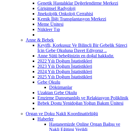
Genetik Hastalıklar Değerlendirme Merkezi
Girişimsel Radyoloji
Jinekolojik Onkoloji Cerrahisi
Kemik İliği Transplantasyon Merkezi
Meme Ünitesi
Nükleer Tıp
Anne & Bebek
Keyifli, Korkusuz Ve Bilinçli Bir Gebelik Süreci
İçin Gebe Okuluna Davet Ediyoruz ..
Anne Sütü bebeğinizin en doğal hakkıdır.
2022 Yılı Doğum İstatistikleri
2023 Yılı Doğum İstatistikleri
2024 Yılı Doğum İstatistikleri
2025 Yılı Doğum İstatistikleri
Gebe Okulu
Dökümanlar
Uzaktan Gebe Okulu
Emzirme Danışmanlığı ve Relaktasyon Poliklinik
Bebek Dostu Yenidoğan Yoğun Bakım Ünitesi
Organ ve Doku Nakli Koordinatörlüğü
Haberler
Hastanemizde Online Organ Bağışı ve
Nakli Eğitimi Verildi