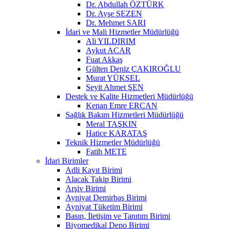
Dr. Abdullah ÖZTÜRK
Dr. Ayşe SEZEN
Dr. Mehmet SARI
İdari ve Mali Hizmetler Müdürlüğü
Ali YILDIRIM
Aykut ACAR
Fuat Akkaş
Gülten Deniz ÇAKIROĞLU
Murat YÜKSEL
Seyit Ahmet ŞEN
Destek ve Kalite Hizmetleri Müdürlüğü
Kenan Emre ERCAN
Sağlık Bakım Hizmetleri Müdürlüğü
Meral TAŞKIN
Hatice KARATAŞ
Teknik Hizmetler Müdürlüğü
Fatih METE
İdari Birimler
Adli Kayıt Birimi
Alacak Takip Birimi
Arşiv Birimi
Ayniyat Demirbaş Birimi
Ayniyat Tüketim Birimi
Basın, İletişim ve Tanıtım Birimi
Biyomedikal Depo Birimi