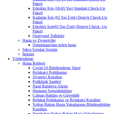
Paketi
Erkekler İçin (18-65 Yaş) Standart Check-Up
Paketi
Kadınlar İçin (65 Yaş Üstü) Detaylı Check-Up
Paketi
Erkekler İçin(65 Yaş Üstü) Detaylı Check- Up
Paketi
Opsiyonel Tetkikler
Hasta ve Ziyaretçiler
Özbekistan'dan gelen hasta
Sıkça Sorulan Sorular
İletişim
Yönlendirme
Hasta Rehberi
Covid-19 Bilgilendirme Sitesi
Refakatçi Politikamız
Ziyaretçi Kuralları
Poliklinik Saatleri
Nasıl Randevu Alırım
Hastanın Sorumlulukları
Çalışan Hakları ve Güvenliği
Refakat Politikamız ve Refakatçi Kuralları
Yoğun Bakım Hasta Yakınlarının Bilgilendirilme
Kuralları
Yenidoğan Yoğun Bakım Hasta Yakınlarının