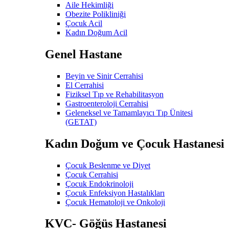
Aile Hekimliği
Obezite Polikliniği
Çocuk Acil
Kadın Doğum Acil
Genel Hastane
Beyin ve Sinir Cerrahisi
El Cerrahisi
Fiziksel Tıp ve Rehabilitasyon
Gastroenteroloji Cerrahisi
Geleneksel ve Tamamlayıcı Tıp Ünitesi
(GETAT)
Kadın Doğum ve Çocuk Hastanesi
Çocuk Beslenme ve Diyet
Çocuk Cerrahisi
Çocuk Endokrinoloji
Çocuk Enfeksiyon Hastalıkları
Çocuk Hematoloji ve Onkoloji
KVC- Göğüs Hastanesi