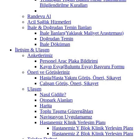
Bilgilendirilme Kuralları
Randevu Al
Acil Sağlık Hizmetleri
İhale & Doğrudan Temin İlanları
İhale İlanları(Yaklaşık Maliyet Araştırması)
Doğrudan Temin
İhale Döküman
İletişim & Ulaşım
Anketlerimiz
Personel Araç Plaka Bildirimi
Kayıp Eşya(Buluntu Eşya) Başvuru Formu
Öneri ve Görüşleriniz
Hasta/Hasta Yakını Görüş, Öneri, Şikayet
Çalışan Görüş, Öneri, Şikayet
Ulaşım
Nasıl Gidilir?
Otopark Alanları
Harita
Toplu Taşıma Güzergâhları
Navigasyon Uygulamamız
Hastanemiz Klinik Yerleşim Planı
Hastanemiz Y Blok Klinik Yerleşim Planı
Hastanemiz Z Blok Klinik Yerleşim Planı