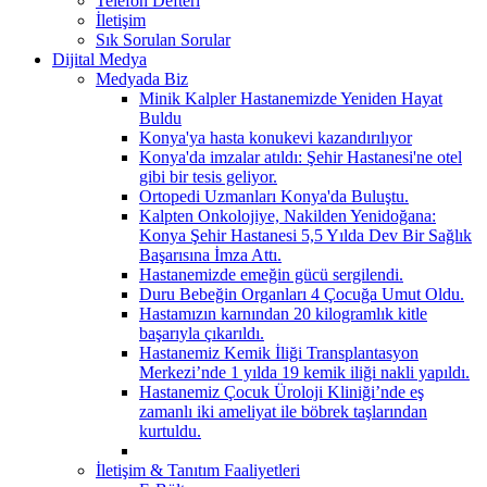
Telefon Defteri
İletişim
Sık Sorulan Sorular
Dijital Medya
Medyada Biz
Minik Kalpler Hastanemizde Yeniden Hayat
Buldu
Konya'ya hasta konukevi kazandırılıyor
Konya'da imzalar atıldı: Şehir Hastanesi'ne otel
gibi bir tesis geliyor.
Ortopedi Uzmanları Konya'da Buluştu.
Kalpten Onkolojiye, Nakilden Yenidoğana:
Konya Şehir Hastanesi 5,5 Yılda Dev Bir Sağlık
Başarısına İmza Attı.
Hastanemizde emeğin gücü sergilendi.
Duru Bebeğin Organları 4 Çocuğa Umut Oldu.
Hastamızın karnından 20 kilogramlık kitle
başarıyla çıkarıldı.
Hastanemiz Kemik İliği Transplantasyon
Merkezi’nde 1 yılda 19 kemik iliği nakli yapıldı.
Hastanemiz Çocuk Üroloji Kliniği’nde eş
zamanlı iki ameliyat ile böbrek taşlarından
kurtuldu.
İletişim & Tanıtım Faaliyetleri