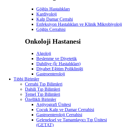
Göğüs Hastalıkları
Kardiyoloji
Kalp Damar Cerrahi
Enfeksiyon Hastalıkları ve Klinik Mikrobiyoloji
Göğüs Cerrahisi
Onkoloji Hastanesi
Algoloji
Beslenme ve Diyetetik
Dahiliye (İç Hastalıkları)
Diyabet Eğitim Polikliniği
Gastroenteroloji
Tıbbi Birimler
Cerrahi Tıp Bilimleri
Dahili Tıp Bilimleri
Temel Tıp Bilimleri
Özellikli Birimler
Anjiyografi Ünitesi
Çocuk Kalp ve Damar Cerrahisi
Gastroenteroloji Cerrahisi
Geleneksel ve Tamamlayıcı Tıp Ünitesi
(GETAT)