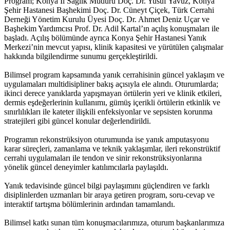
Program; Konya İl Sağlık Müdürü Doç. Dr. Yusuf Yavuz, Konya
Şehir Hastanesi Başhekimi Doç. Dr. Cüneyt Çiçek, Türk Cerrahi
Derneği Yönetim Kurulu Üyesi Doç. Dr. Ahmet Deniz Uçar ve
Başhekim Yardımcısı Prof. Dr. Adil Kartal’ın açılış konuşmaları ile
başladı. Açılış bölümünde ayrıca Konya Şehir Hastanesi Yanık
Merkezi’nin mevcut yapısı, klinik kapasitesi ve yürütülen çalışmalar
hakkında bilgilendirme sunumu gerçekleştirildi.
Bilimsel program kapsamında yanık cerrahisinin güncel yaklaşım ve
uygulamaları multidisipliner bakış açısıyla ele alındı. Oturumlarda;
ikinci derece yanıklarda yapışmayan örtülerin yeri ve klinik etkileri,
dermis eşdeğerlerinin kullanımı, gümüş içerikli örtülerin etkinlik ve
sınırlılıkları ile kateter ilişkili enfeksiyonlar ve sepsisten korunma
stratejileri gibi güncel konular değerlendirildi.
Programın rekonstrüksiyon oturumunda ise yanık amputasyonu
karar süreçleri, zamanlama ve teknik yaklaşımlar, ileri rekonstrüktif
cerrahi uygulamaları ile tendon ve sinir rekonstrüksiyonlarına
yönelik güncel deneyimler katılımcılarla paylaşıldı.
Yanık tedavisinde güncel bilgi paylaşımını güçlendiren ve farklı
disiplinlerden uzmanları bir araya getiren program, soru-cevap ve
interaktif tartışma bölümlerinin ardından tamamlandı.
Bilimsel katkı sunan tüm konuşmacılarımıza, oturum başkanlarımıza