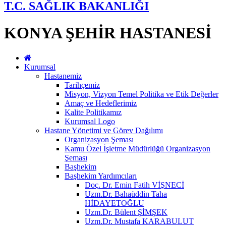
T.C. SAĞLIK BAKANLIĞI
KONYA ŞEHİR HASTANESİ
Kurumsal
Hastanemiz
Tarihçemiz
Misyon, Vizyon Temel Politika ve Etik Değerler
Amaç ve Hedeflerimiz
Kalite Politikamız
Kurumsal Logo
Hastane Yönetimi ve Görev Dağılımı
Organizasyon Şeması
Kamu Özel İşletme Müdürlüğü Organizasyon
Şeması
Başhekim
Başhekim Yardımcıları
Doç. Dr. Emin Fatih VİŞNECİ
Uzm.Dr. Bahaüddin Taha
HİDAYETOĞLU
Uzm.Dr. Bülent ŞİMŞEK
Uzm.Dr. Mustafa KARABULUT