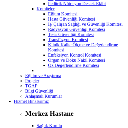
Peditrik Nütrisyon Destek Ekibi
Komiteler
Eğitim Komitesi
Hasta Güvenliği Komitesi
İş/ Çalışan Sağlığı ve Güvenliği Komitesi
Radyasyon Güvenliği Komitesi
Tesis Güvenliği Komitesi
Transfüzyon Komitesi
Klinik Kalite Ölçme ve Değerlendirme
Komitesi
Enfeksiyon Kontrol Komitesi
Organ ve Doku Nakil Komitesi
Öz Değerlendirme Komitesi
Eğitim ve Araştırma
Projeler
TGAP
Bilgi Güvenliği
Anlaşmalı Kurumlar
Hizmet Binalarımız
Merkez Hastane
Sağlık Kurulu