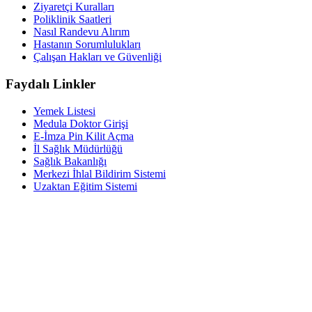
Ziyaretçi Kuralları
Poliklinik Saatleri
Nasıl Randevu Alırım
Hastanın Sorumlulukları
Çalışan Hakları ve Güvenliği
Faydalı Linkler
Yemek Listesi
Medula Doktor Girişi
E-İmza Pin Kilit Açma
İl Sağlık Müdürlüğü
Sağlık Bakanlığı
Merkezi İhlal Bildirim Sistemi
Uzaktan Eğitim Sistemi