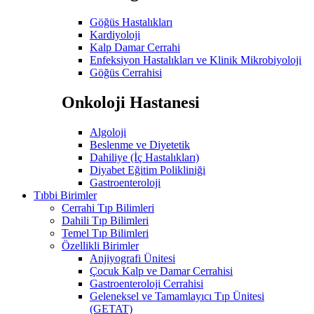
Göğüs Hastalıkları
Kardiyoloji
Kalp Damar Cerrahi
Enfeksiyon Hastalıkları ve Klinik Mikrobiyoloji
Göğüs Cerrahisi
Onkoloji Hastanesi
Algoloji
Beslenme ve Diyetetik
Dahiliye (İç Hastalıkları)
Diyabet Eğitim Polikliniği
Gastroenteroloji
Tıbbi Birimler
Cerrahi Tıp Bilimleri
Dahili Tıp Bilimleri
Temel Tıp Bilimleri
Özellikli Birimler
Anjiyografi Ünitesi
Çocuk Kalp ve Damar Cerrahisi
Gastroenteroloji Cerrahisi
Geleneksel ve Tamamlayıcı Tıp Ünitesi
(GETAT)