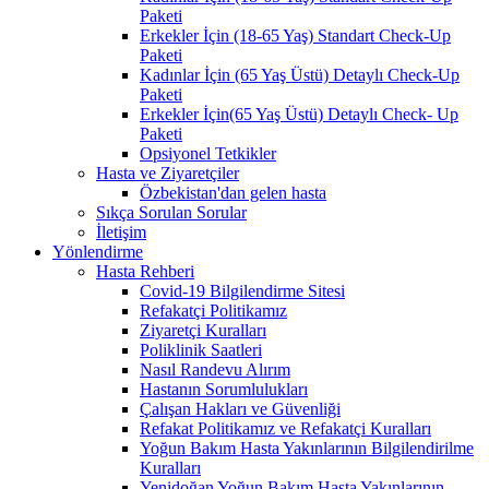
Paketi
Erkekler İçin (18-65 Yaş) Standart Check-Up
Paketi
Kadınlar İçin (65 Yaş Üstü) Detaylı Check-Up
Paketi
Erkekler İçin(65 Yaş Üstü) Detaylı Check- Up
Paketi
Opsiyonel Tetkikler
Hasta ve Ziyaretçiler
Özbekistan'dan gelen hasta
Sıkça Sorulan Sorular
İletişim
Yönlendirme
Hasta Rehberi
Covid-19 Bilgilendirme Sitesi
Refakatçi Politikamız
Ziyaretçi Kuralları
Poliklinik Saatleri
Nasıl Randevu Alırım
Hastanın Sorumlulukları
Çalışan Hakları ve Güvenliği
Refakat Politikamız ve Refakatçi Kuralları
Yoğun Bakım Hasta Yakınlarının Bilgilendirilme
Kuralları
Yenidoğan Yoğun Bakım Hasta Yakınlarının