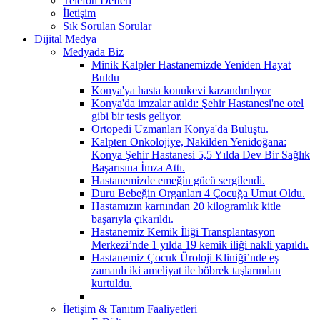
Telefon Defteri
İletişim
Sık Sorulan Sorular
Dijital Medya
Medyada Biz
Minik Kalpler Hastanemizde Yeniden Hayat
Buldu
Konya'ya hasta konukevi kazandırılıyor
Konya'da imzalar atıldı: Şehir Hastanesi'ne otel
gibi bir tesis geliyor.
Ortopedi Uzmanları Konya'da Buluştu.
Kalpten Onkolojiye, Nakilden Yenidoğana:
Konya Şehir Hastanesi 5,5 Yılda Dev Bir Sağlık
Başarısına İmza Attı.
Hastanemizde emeğin gücü sergilendi.
Duru Bebeğin Organları 4 Çocuğa Umut Oldu.
Hastamızın karnından 20 kilogramlık kitle
başarıyla çıkarıldı.
Hastanemiz Kemik İliği Transplantasyon
Merkezi’nde 1 yılda 19 kemik iliği nakli yapıldı.
Hastanemiz Çocuk Üroloji Kliniği’nde eş
zamanlı iki ameliyat ile böbrek taşlarından
kurtuldu.
İletişim & Tanıtım Faaliyetleri