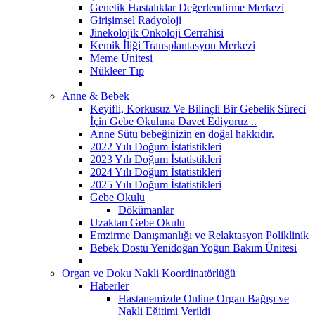
Genetik Hastalıklar Değerlendirme Merkezi
Girişimsel Radyoloji
Jinekolojik Onkoloji Cerrahisi
Kemik İliği Transplantasyon Merkezi
Meme Ünitesi
Nükleer Tıp
Anne & Bebek
Keyifli, Korkusuz Ve Bilinçli Bir Gebelik Süreci
İçin Gebe Okuluna Davet Ediyoruz ..
Anne Sütü bebeğinizin en doğal hakkıdır.
2022 Yılı Doğum İstatistikleri
2023 Yılı Doğum İstatistikleri
2024 Yılı Doğum İstatistikleri
2025 Yılı Doğum İstatistikleri
Gebe Okulu
Dökümanlar
Uzaktan Gebe Okulu
Emzirme Danışmanlığı ve Relaktasyon Poliklinik
Bebek Dostu Yenidoğan Yoğun Bakım Ünitesi
Organ ve Doku Nakli Koordinatörlüğü
Haberler
Hastanemizde Online Organ Bağışı ve
Nakli Eğitimi Verildi