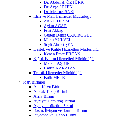
Dr. Abdullah ÖZTÜRK
Dr. Ayşe SEZEN
Dr. Mehmet SARI
İdari ve Mali Hizmetler Müdürlüğü
Ali YILDIRIM
Aykut ACAR
Fuat Akkaş
Gülten Deniz ÇAKIROĞLU
Murat YÜKSEL
Seyit Ahmet ŞEN
Destek ve Kalite Hizmetleri Müdürlüğü
Kenan Emre ERCAN
Sağlık Bakım Hizmetleri Müdürlüğü
Meral TAŞKIN
Hatice KARATAŞ
Teknik Hizmetler Müdürlüğü
Fatih METE
İdari Birimler
Adli Kayıt Birimi
Alacak Takip Birimi
Arşiv Birimi
Ayniyat Demirbaş Birimi
Ayniyat Tüketim Birimi
Basın, İletişim ve Tanıtım Birimi
Biyomedikal Depo Birimi