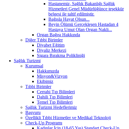
Hastanemiz, Sağlık Bakanlığı Sağlık
Hizmetleri Genel Müdürlüğünce teşekkür
belgesi ile taltif edilmiştir.
Bağışla Hayat Olsun...
Beyin Ölümü Gerçekleşen Hastadan 4
Hastaya Umut Olan Organ Nakli...
Organ Bağışı Hakkında
Diğer Tıbbi Birimler
Diyabet Eğitim
Diyaliz Merkezi
Sigara Bırakma Polikliniği
Sağlık Turizmi
Kurumsal
Hakkımızda
Misyon&Vizyon
Ekibimiz
Tıbbi Birimler
Cerrahi Tıp Bilimleri
Dahili Tıp Bilimleri
Temel Tıp Bilimleri
Sağlık Turizmi Hedeflerimiz
Başvuru
Özellikli Tıbbi Hizmetler ve Medikal Teknoloji
Check-Up Programı
Kadınlar İçin (18-65 Yaş) Standart Check-Up