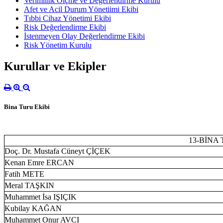
Verimlilik Ölçme ve Değerlendirme Kurulu
Afet ve Acil Durum Yönetiimi Ekibi
Tıbbi Cihaz Yönetimi Ekibi
Risk Değerlendirme Ekibi
İstenmeyen Olay Değerlendirme Ekibi
Risk Yönetim Kurulu
Kurullar ve Ekipler
Bina Turu Ekibi
13-BİNA
Doç. Dr. Mustafa Cüneyt ÇİÇEK
Kenan Emre ERCAN
Fatih METE
Meral TAŞKIN
Muhammet İsa IŞIÇIK
Kubilay KAĞAN
Muhammet Onur AVCI