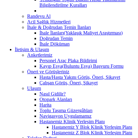
Bilgilendirilme Kuralları
Randevu Al
Acil Sağlık Hizmetleri
İhale & Doğrudan Temin İlanları
İhale İlanları(Yaklaşık Maliyet Araştırması)
Doğrudan Temin
İhale Döküman
İletişim & Ulaşım
Anketlerimiz
Personel Araç Plaka Bildirimi
Kayıp Eşya(Buluntu Eşya) Başvuru Formu
Öneri ve Görüşleriniz
Hasta/Hasta Yakını Görüş, Öneri, Şikayet
Çalışan Görüş, Öneri, Şikayet
Ulaşım
Nasıl Gidilir?
Otopark Alanları
Harita
Toplu Taşıma Güzergâhları
Navigasyon Uygulamamız
Hastanemiz Klinik Yerleşim Planı
Hastanemiz Y Blok Klinik Yerleşim Planı
Hastanemiz Z Blok Klinik Yerleşim Planı