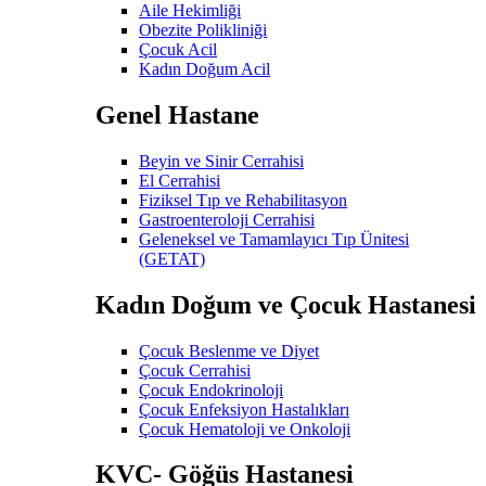
Aile Hekimliği
Obezite Polikliniği
Çocuk Acil
Kadın Doğum Acil
Genel Hastane
Beyin ve Sinir Cerrahisi
El Cerrahisi
Fiziksel Tıp ve Rehabilitasyon
Gastroenteroloji Cerrahisi
Geleneksel ve Tamamlayıcı Tıp Ünitesi
(GETAT)
Kadın Doğum ve Çocuk Hastanesi
Çocuk Beslenme ve Diyet
Çocuk Cerrahisi
Çocuk Endokrinoloji
Çocuk Enfeksiyon Hastalıkları
Çocuk Hematoloji ve Onkoloji
KVC- Göğüs Hastanesi