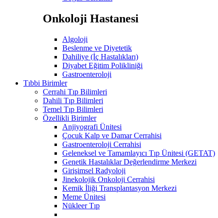
Onkoloji Hastanesi
Algoloji
Beslenme ve Diyetetik
Dahiliye (İç Hastalıkları)
Diyabet Eğitim Polikliniği
Gastroenteroloji
Tıbbi Birimler
Cerrahi Tıp Bilimleri
Dahili Tıp Bilimleri
Temel Tıp Bilimleri
Özellikli Birimler
Anjiyografi Ünitesi
Çocuk Kalp ve Damar Cerrahisi
Gastroenteroloji Cerrahisi
Geleneksel ve Tamamlayıcı Tıp Ünitesi (GETAT)
Genetik Hastalıklar Değerlendirme Merkezi
Girişimsel Radyoloji
Jinekolojik Onkoloji Cerrahisi
Kemik İliği Transplantasyon Merkezi
Meme Ünitesi
Nükleer Tıp