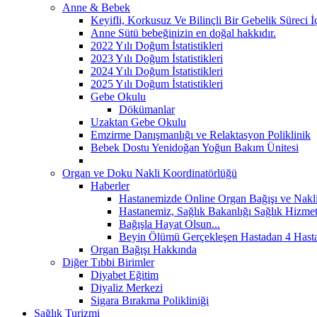
Anne & Bebek
Keyifli, Korkusuz Ve Bilinçli Bir Gebelik Süreci 
Anne Sütü bebeğinizin en doğal hakkıdır.
2022 Yılı Doğum İstatistikleri
2023 Yılı Doğum İstatistikleri
2024 Yılı Doğum İstatistikleri
2025 Yılı Doğum İstatistikleri
Gebe Okulu
Dökümanlar
Uzaktan Gebe Okulu
Emzirme Danışmanlığı ve Relaktasyon Poliklinik
Bebek Dostu Yenidoğan Yoğun Bakım Ünitesi
Organ ve Doku Nakli Koordinatörlüğü
Haberler
Hastanemizde Online Organ Bağışı ve Nakli 
Hastanemiz, Sağlık Bakanlığı Sağlık Hizmetle
Bağışla Hayat Olsun...
Beyin Ölümü Gerçekleşen Hastadan 4 Hasta
Organ Bağışı Hakkında
Diğer Tıbbi Birimler
Diyabet Eğitim
Diyaliz Merkezi
Sigara Bırakma Polikliniği
Sağlık Turizmi