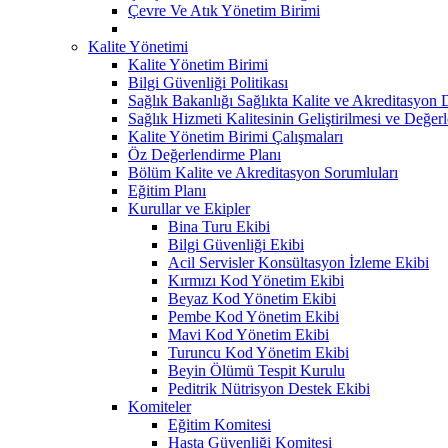
Çevre Ve Atık Yönetim Birimi
Kalite Yönetimi
Kalite Yönetim Birimi
Bilgi Güvenliği Politikası
Sağlık Bakanlığı Sağlıkta Kalite ve Akreditasyon 
Sağlık Hizmeti Kalitesinin Geliştirilmesi ve Değer
Kalite Yönetim Birimi Çalışmaları
Öz Değerlendirme Planı
Bölüm Kalite ve Akreditasyon Sorumluları
Eğitim Planı
Kurullar ve Ekipler
Bina Turu Ekibi
Bilgi Güvenliği Ekibi
Acil Servisler Konsültasyon İzleme Ekibi
Kırmızı Kod Yönetim Ekibi
Beyaz Kod Yönetim Ekibi
Pembe Kod Yönetim Ekibi
Mavi Kod Yönetim Ekibi
Turuncu Kod Yönetim Ekibi
Beyin Ölümü Tespit Kurulu
Peditrik Nütrisyon Destek Ekibi
Komiteler
Eğitim Komitesi
Hasta Güvenliği Komitesi