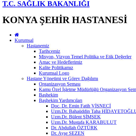
T.C. SAĞLIK BAKANLIĞI
KONYA ŞEHİR HASTANESİ
Kurumsal
Hastanemiz
Tarihçemiz
Misyon, Vizyon Temel Politika ve Etik Değerler
Amaç ve Hedeflerimiz
Kalite Politikamız
Kurumsal Logo
Hastane Yönetimi ve Görev Dağılımı
Organizasyon Şeması
Kamu Özel İşletme Müdürlüğü Organizasyon Şem
Başhekim
Başhekim Yardımcıları
Doç. Dr. Emin Fatih VİŞNECİ
Uzm.Dr. Bahaüddin Taha HİDAYETOĞL
Uzm.Dr. Bülent ŞİMŞEK
Uzm.Dr. Mustafa KARABULUT
Dr. Abdullah ÖZTÜRK
Dr. Ayşe SEZEN