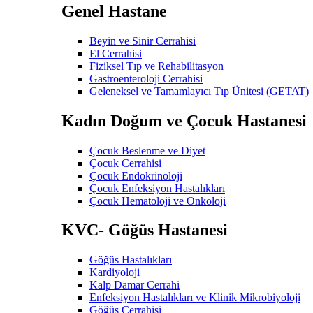
Genel Hastane
Beyin ve Sinir Cerrahisi
El Cerrahisi
Fiziksel Tıp ve Rehabilitasyon
Gastroenteroloji Cerrahisi
Geleneksel ve Tamamlayıcı Tıp Ünitesi (GETAT)
Kadın Doğum ve Çocuk Hastanesi
Çocuk Beslenme ve Diyet
Çocuk Cerrahisi
Çocuk Endokrinoloji
Çocuk Enfeksiyon Hastalıkları
Çocuk Hematoloji ve Onkoloji
KVC- Göğüs Hastanesi
Göğüs Hastalıkları
Kardiyoloji
Kalp Damar Cerrahi
Enfeksiyon Hastalıkları ve Klinik Mikrobiyoloji
Göğüs Cerrahisi