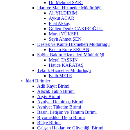
Dr. Mehmet SARI
İdari ve Mali Hizmetler Müdürlüğü
Ali YILDIRIM
Aykut ACAR
Fuat Akkaş
Gülten Deniz ÇAKIROĞLU
Murat YÜKSEL
Seyit Ahmet ŞEN
Destek ve Kalite Hizmetleri Müdürlüğü
Kenan Emre ERCAN
Sağlık Bakım Hizmetleri Müdürlüğü
Meral TAŞKIN
Hatice KARATAŞ
Teknik Hizmetler Müdürlüğü
Fatih METE
İdari Birimler
Adli Kayıt Birimi
Alacak Takip Birimi
Arşiv Birimi
Ayniyat Demirbaş Birimi
Ayniyat Tüketim Birimi
Basın, İletişim ve Tanıtım Birimi
Biyomedikal Depo Birimi
Bütçe Birimi
Çalışan Hakları ve Güvenliği Birimi