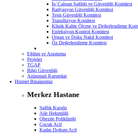
İş/ Çalışan Sağlığı ve Güvenliği Komitesi
Radyasyon Güvenliği Komitesi
Tesis Güvenliği Komitesi
Transfüzyon Komitesi
Klinik Kalite Ölçme ve Değerlendirme Komi
Enfeksiyon Kontrol Komitesi
Organ ve Doku Nakil Komitesi
Öz Değerlendirme Komitesi
Eğitim ve Araştırma
Projeler
TGAP
Bilgi Güvenliği
Anlaşmalı Kurumlar
Hizmet Binalarımız
Merkez Hastane
Sağlık Kurulu
Aile Hekimliği
Obezite Polikliniği
Çocuk Acil
Kadın Doğum Acil