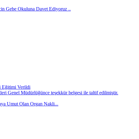
İçin Gebe Okuluna Davet Ediyoruz ..
Eğitimi Verildi
ri Genel Müdürlüğünce teşekkür belgesi ile taltif edilmiştir.
ya Umut Olan Organ Nakli...