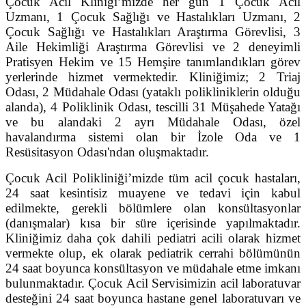
Çocuk Acil Kliniği’mizde her gün 1 Çocuk Acil
Uzmanı, 1 Çocuk Sağlığı ve Hastalıkları Uzmanı, 2
Çocuk Sağlığı ve Hastalıkları Araştırma Görevlisi, 3
Aile Hekimliği Araştırma Görevlisi ve 2 deneyimli
Pratisyen Hekim ve 15 Hemşire tanımlandıkları görev
yerlerinde hizmet vermektedir. Kliniğimiz; 2 Triaj
Odası, 2 Müdahale Odası (yataklı polikliniklerin olduğu
alanda), 4 Poliklinik Odası, tescilli 31 Müşahede Yatağı
ve bu alandaki 2 ayrı Müdahale Odası, özel
havalandırma sistemi olan bir İzole Oda ve 1
Resüsitasyon Odası'ndan oluşmaktadır.
Çocuk Acil Polikliniği’mizde tüm acil çocuk hastaları,
24 saat kesintisiz muayene ve tedavi için kabul
edilmekte, gerekli bölümlere olan konsültasyonlar
(danışmalar) kısa bir süre içerisinde yapılmaktadır.
Kliniğimiz daha çok dahili pediatri acili olarak hizmet
vermekte olup, ek olarak pediatrik cerrahi bölümünün
24 saat boyunca konsültasyon ve müdahale etme imkanı
bulunmaktadır. Çocuk Acil Servisimizin acil laboratuvar
desteğini 24 saat boyunca hastane genel laboratuvarı ve