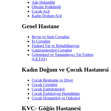
Aile Hekimliği
Obezite Polikliniği
Çocuk Acil
Kadın Doğum Acil
Genel Hastane
Beyin ve Sinir Cerrahisi
El Cerrahisi
Fiziksel Tıp ve Rehabilitasyon
Gastroenteroloji Cerrahisi
Geleneksel ve Tamamlayıcı Tıp Ünitesi
(GETAT)
Kadın Doğum ve Çocuk Hastanesi
Çocuk Beslenme ve Diyet
Çocuk Cerrahisi
Çocuk Endokrinoloji
Çocuk Enfeksiyon Hastalıkları
Çocuk Hematoloji ve Onkoloji
KVC- Göğüs Hastanesi