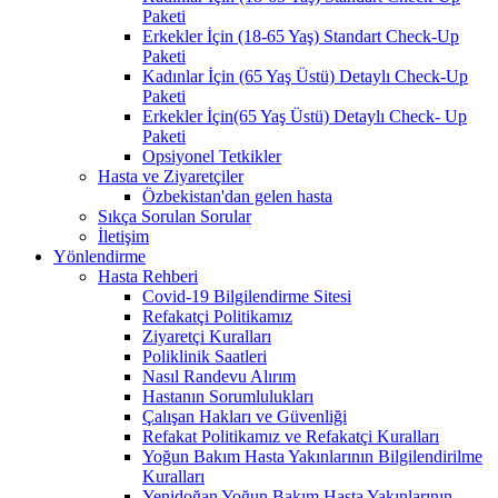
Paketi
Erkekler İçin (18-65 Yaş) Standart Check-Up
Paketi
Kadınlar İçin (65 Yaş Üstü) Detaylı Check-Up
Paketi
Erkekler İçin(65 Yaş Üstü) Detaylı Check- Up
Paketi
Opsiyonel Tetkikler
Hasta ve Ziyaretçiler
Özbekistan'dan gelen hasta
Sıkça Sorulan Sorular
İletişim
Yönlendirme
Hasta Rehberi
Covid-19 Bilgilendirme Sitesi
Refakatçi Politikamız
Ziyaretçi Kuralları
Poliklinik Saatleri
Nasıl Randevu Alırım
Hastanın Sorumlulukları
Çalışan Hakları ve Güvenliği
Refakat Politikamız ve Refakatçi Kuralları
Yoğun Bakım Hasta Yakınlarının Bilgilendirilme
Kuralları
Yenidoğan Yoğun Bakım Hasta Yakınlarının