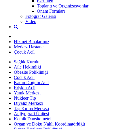
E-Bülten
Toplantı ve Organizasyonlar
Onam Formları
Fotoğraf Galerisi
Video
Hizmet Binalarımız
Merkez Hastane
Çocuk Acil
Sağlık Kurulu
Aile Hekimliği
Obezite Polikliniği
Çocuk Acil
Kadın Doğum Acil
Erişkin Acil
Yanık Merkezi
Nükleer Tıp
Diyaliz Merkezi
Taş Kırma Merkezi
Anjiyografi Ünitesi
Kemik Dansitometri
Organ ve Doku Nakli Koordinatörlüğü