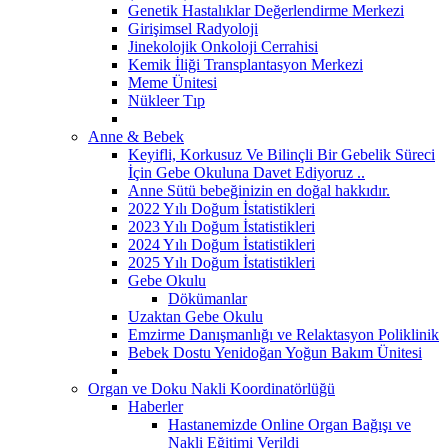
Genetik Hastalıklar Değerlendirme Merkezi
Girişimsel Radyoloji
Jinekolojik Onkoloji Cerrahisi
Kemik İliği Transplantasyon Merkezi
Meme Ünitesi
Nükleer Tıp
Anne & Bebek
Keyifli, Korkusuz Ve Bilinçli Bir Gebelik Süreci
İçin Gebe Okuluna Davet Ediyoruz ..
Anne Sütü bebeğinizin en doğal hakkıdır.
2022 Yılı Doğum İstatistikleri
2023 Yılı Doğum İstatistikleri
2024 Yılı Doğum İstatistikleri
2025 Yılı Doğum İstatistikleri
Gebe Okulu
Dökümanlar
Uzaktan Gebe Okulu
Emzirme Danışmanlığı ve Relaktasyon Poliklinik
Bebek Dostu Yenidoğan Yoğun Bakım Ünitesi
Organ ve Doku Nakli Koordinatörlüğü
Haberler
Hastanemizde Online Organ Bağışı ve
Nakli Eğitimi Verildi