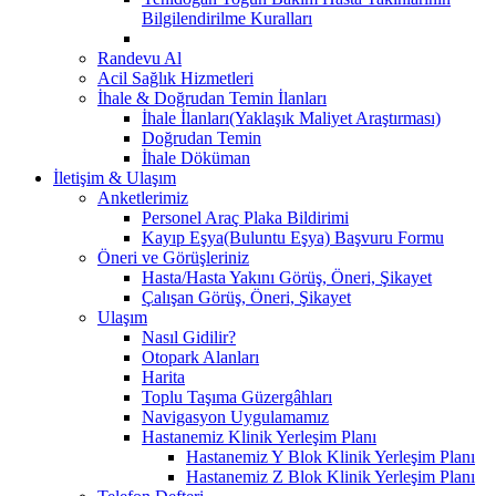
Bilgilendirilme Kuralları
Randevu Al
Acil Sağlık Hizmetleri
İhale & Doğrudan Temin İlanları
İhale İlanları(Yaklaşık Maliyet Araştırması)
Doğrudan Temin
İhale Döküman
İletişim & Ulaşım
Anketlerimiz
Personel Araç Plaka Bildirimi
Kayıp Eşya(Buluntu Eşya) Başvuru Formu
Öneri ve Görüşleriniz
Hasta/Hasta Yakını Görüş, Öneri, Şikayet
Çalışan Görüş, Öneri, Şikayet
Ulaşım
Nasıl Gidilir?
Otopark Alanları
Harita
Toplu Taşıma Güzergâhları
Navigasyon Uygulamamız
Hastanemiz Klinik Yerleşim Planı
Hastanemiz Y Blok Klinik Yerleşim Planı
Hastanemiz Z Blok Klinik Yerleşim Planı