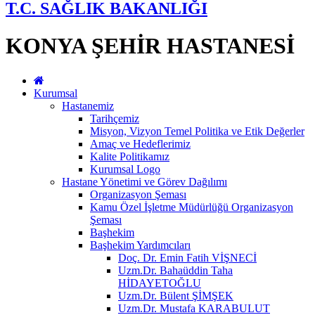
T.C. SAĞLIK BAKANLIĞI
KONYA ŞEHİR HASTANESİ
Kurumsal
Hastanemiz
Tarihçemiz
Misyon, Vizyon Temel Politika ve Etik Değerler
Amaç ve Hedeflerimiz
Kalite Politikamız
Kurumsal Logo
Hastane Yönetimi ve Görev Dağılımı
Organizasyon Şeması
Kamu Özel İşletme Müdürlüğü Organizasyon
Şeması
Başhekim
Başhekim Yardımcıları
Doç. Dr. Emin Fatih VİŞNECİ
Uzm.Dr. Bahaüddin Taha
HİDAYETOĞLU
Uzm.Dr. Bülent ŞİMŞEK
Uzm.Dr. Mustafa KARABULUT