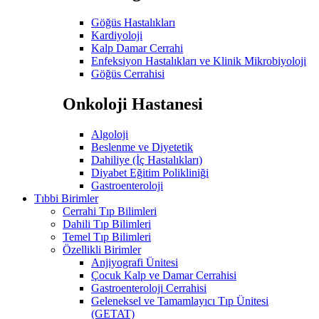
Göğüs Hastalıkları
Kardiyoloji
Kalp Damar Cerrahi
Enfeksiyon Hastalıkları ve Klinik Mikrobiyoloji
Göğüs Cerrahisi
Onkoloji Hastanesi
Algoloji
Beslenme ve Diyetetik
Dahiliye (İç Hastalıkları)
Diyabet Eğitim Polikliniği
Gastroenteroloji
Tıbbi Birimler
Cerrahi Tıp Bilimleri
Dahili Tıp Bilimleri
Temel Tıp Bilimleri
Özellikli Birimler
Anjiyografi Ünitesi
Çocuk Kalp ve Damar Cerrahisi
Gastroenteroloji Cerrahisi
Geleneksel ve Tamamlayıcı Tıp Ünitesi
(GETAT)