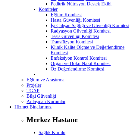
Peditrik Nütrisyon Destek Ekibi
Komiteler
Eğitim Komitesi
Hasta Güvenliği Komitesi
İş/ Çalışan Sağlığı ve Güvenliği Komitesi
Radyasyon Güvenliği Komitesi
Tesis Güvenliği Komitesi
Transfüzyon Komitesi
Klinik Kalite Ölçme ve Değerlendirme
Komitesi
Enfeksiyon Kontrol Komitesi
Organ ve Doku Nakil Komitesi
Öz Değerlendirme Komitesi
Eğitim ve Araştırma
Projeler
TGAP
Bilgi Güvenliği
Anlaşmalı Kurumlar
Hizmet Binalarımız
Merkez Hastane
Sağlık Kurulu