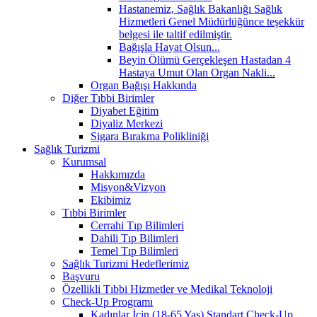
Hastanemiz, Sağlık Bakanlığı Sağlık
Hizmetleri Genel Müdürlüğünce teşekkür
belgesi ile taltif edilmiştir.
Bağışla Hayat Olsun...
Beyin Ölümü Gerçekleşen Hastadan 4
Hastaya Umut Olan Organ Nakli...
Organ Bağışı Hakkında
Diğer Tıbbi Birimler
Diyabet Eğitim
Diyaliz Merkezi
Sigara Bırakma Polikliniği
Sağlık Turizmi
Kurumsal
Hakkımızda
Misyon&Vizyon
Ekibimiz
Tıbbi Birimler
Cerrahi Tıp Bilimleri
Dahili Tıp Bilimleri
Temel Tıp Bilimleri
Sağlık Turizmi Hedeflerimiz
Başvuru
Özellikli Tıbbi Hizmetler ve Medikal Teknoloji
Check-Up Programı
Kadınlar İçin (18-65 Yaş) Standart Check-Up