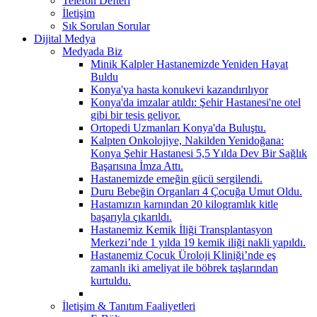
Telefon Defteri
İletişim
Sık Sorulan Sorular
Dijital Medya
Medyada Biz
Minik Kalpler Hastanemizde Yeniden Hayat
Buldu
Konya'ya hasta konukevi kazandırılıyor
Konya'da imzalar atıldı: Şehir Hastanesi'ne otel
gibi bir tesis geliyor.
Ortopedi Uzmanları Konya'da Buluştu.
Kalpten Onkolojiye, Nakilden Yenidoğana:
Konya Şehir Hastanesi 5,5 Yılda Dev Bir Sağlık
Başarısına İmza Attı.
Hastanemizde emeğin gücü sergilendi.
Duru Bebeğin Organları 4 Çocuğa Umut Oldu.
Hastamızın karnından 20 kilogramlık kitle
başarıyla çıkarıldı.
Hastanemiz Kemik İliği Transplantasyon
Merkezi’nde 1 yılda 19 kemik iliği nakli yapıldı.
Hastanemiz Çocuk Üroloji Kliniği’nde eş
zamanlı iki ameliyat ile böbrek taşlarından
kurtuldu.
İletişim & Tanıtım Faaliyetleri