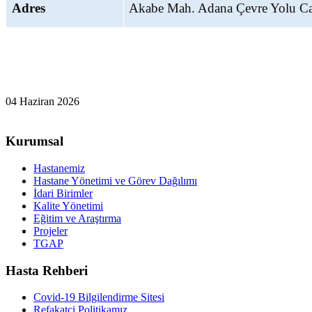
Adres
Akabe Mah. Adana Çevre Yolu C
04 Haziran 2026
Kurumsal
Hastanemiz
Hastane Yönetimi ve Görev Dağılımı
İdari Birimler
Kalite Yönetimi
Eğitim ve Araştırma
Projeler
TGAP
Hasta Rehberi
Covid-19 Bilgilendirme Sitesi
Refakatçi Politikamız