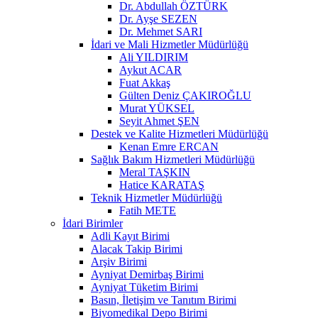
Dr. Abdullah ÖZTÜRK
Dr. Ayşe SEZEN
Dr. Mehmet SARI
İdari ve Mali Hizmetler Müdürlüğü
Ali YILDIRIM
Aykut ACAR
Fuat Akkaş
Gülten Deniz ÇAKIROĞLU
Murat YÜKSEL
Seyit Ahmet ŞEN
Destek ve Kalite Hizmetleri Müdürlüğü
Kenan Emre ERCAN
Sağlık Bakım Hizmetleri Müdürlüğü
Meral TAŞKIN
Hatice KARATAŞ
Teknik Hizmetler Müdürlüğü
Fatih METE
İdari Birimler
Adli Kayıt Birimi
Alacak Takip Birimi
Arşiv Birimi
Ayniyat Demirbaş Birimi
Ayniyat Tüketim Birimi
Basın, İletişim ve Tanıtım Birimi
Biyomedikal Depo Birimi