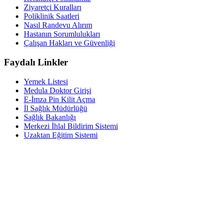
Ziyaretçi Kuralları
Poliklinik Saatleri
Nasıl Randevu Alırım
Hastanın Sorumlulukları
Çalışan Hakları ve Güvenliği
Faydalı Linkler
Yemek Listesi
Medula Doktor Girişi
E-İmza Pin Kilit Açma
İl Sağlık Müdürlüğü
Sağlık Bakanlığı
Merkezi İhlal Bildirim Sistemi
Uzaktan Eğitim Sistemi