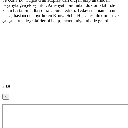
ve Uzm. Dr. Tuğba Gün Koplay’dan oluşan ekip tarafından
başarıyla gerçekleştirildi. Ameliyatın ardından doktor takibinde
kalan hasta bir hafta sonra taburcu edildi. Tedavisi tamamlanan
hasta, hastaneden ayrılırken Konya Şehir Hastanesi doktorları ve
çalışanlarına teşekkürlerini iletip, memnuniyetini dile getirdi.
2026
×