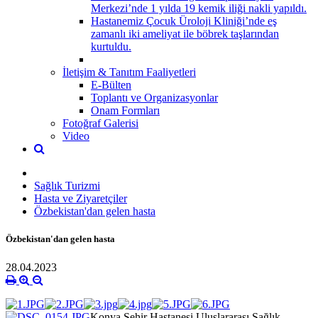
Merkezi’nde 1 yılda 19 kemik iliği nakli yapıldı.
Hastanemiz Çocuk Üroloji Kliniği’nde eş
zamanlı iki ameliyat ile böbrek taşlarından
kurtuldu.
İletişim & Tanıtım Faaliyetleri
E-Bülten
Toplantı ve Organizasyonlar
Onam Formları
Fotoğraf Galerisi
Video
Sağlık Turizmi
Hasta ve Ziyaretçiler
Özbekistan'dan gelen hasta
Özbekistan'dan gelen hasta
28.04.2023
Konya Şehir Hastanesi Uluslararası Sağlık