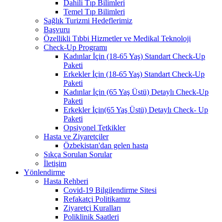
Dahili Tıp Bilimleri
Temel Tıp Bilimleri
Sağlık Turizmi Hedeflerimiz
Başvuru
Özellikli Tıbbi Hizmetler ve Medikal Teknoloji
Check-Up Programı
Kadınlar İçin (18-65 Yaş) Standart Check-Up
Paketi
Erkekler İçin (18-65 Yaş) Standart Check-Up
Paketi
Kadınlar İçin (65 Yaş Üstü) Detaylı Check-Up
Paketi
Erkekler İçin(65 Yaş Üstü) Detaylı Check- Up
Paketi
Opsiyonel Tetkikler
Hasta ve Ziyaretçiler
Özbekistan'dan gelen hasta
Sıkça Sorulan Sorular
İletişim
Yönlendirme
Hasta Rehberi
Covid-19 Bilgilendirme Sitesi
Refakatçi Politikamız
Ziyaretçi Kuralları
Poliklinik Saatleri