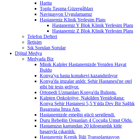
Harita
Toplu Taşıma Güzergâhları
Navigasyon Uygulamamız
Hastanemiz Klinik Yerleşim Planı
Hastanemiz Y Blok Klinik Yerleşim Planı
Hastanemiz Z Blok Klinik Yerleşim Planı
Telefon Defteri
İletişim
Sık Sorulan Sorular
Dijital Medya
Medyada Biz
Minik Kalpler Hastanemizde Yeniden Hayat
Buldu
Konya'ya hasta konukevi kazandırılıyor
Konya'da imzalar atıldı: Şehir Hastanesi'ne otel
gibi bir tesis geliyor.
Ortopedi Uzmanları Konya'da Buluştu.
Kalpten Onkolojiye, Nakilden Yenidoğana:
Konya Şehir Hastanesi 5,5 Yılda Dev Bir Sağlık
Başarısına İmza Attı.
Hastanemizde emeğin gücü sergilendi.
Duru Bebeğin Organları 4 Çocuğa Umut Oldu.
Hastamızın karnından 20 kilogramlık kitle
başarıyla çıkarıldı.
Hastanemiz Kemik İliği Transplantasyon