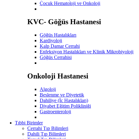
Çocuk Hematoloji ve Onkoloji
KVC- Göğüs Hastanesi
Göğüs Hastalıkları
Kardiyoloji
Kalp Damar Cerrahi
Enfeksiyon Hastalıkları ve Klinik Mikrobiyoloji
Göğüs Cerrahisi
Onkoloji Hastanesi
Algoloji
Beslenme ve Diyetetik
Dahiliye (İç Hastalıkları)
Diyabet Eğitim Polikliniği
Gastroenteroloji
Tıbbi Birimler
Cerrahi Tıp Bilimleri
Dahili Tıp Bilimleri