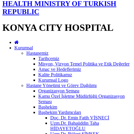
HEALTH MINISTRY OF TURKISH
REPUBLIC
KONYA CITY HOSPITAL
Kurumsal
Hastanemiz
Tarihçemiz
Misyon, Vizyon Temel Politika ve Etik Değerler
Amaç ve Hedeflerimiz
Kalite Politikamız
Kurumsal Logo
Hastane Yönetimi ve Görev Dağılımı
Organizasyon Şeması
Kamu Özel İşletme Müdürlüğü Organizasyon
Şeması
Başhekim
Başhekim Yardımcıları
Doç. Dr. Emin Fatih VİŞNECİ
Uzm.Dr. Bahaüddin Taha
HİDAYETOĞLU
Uzm.Dr. Bülent ŞİMŞEK