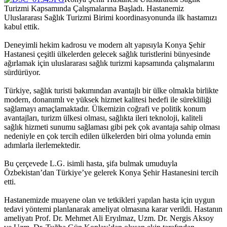
Turizmi Kapsamında Çalışmalarına Başladı. Hastanemiz
Uluslararası Sağlık Turizmi Birimi koordinasyonunda ilk hastamızı
kabul ettik.
Deneyimli hekim kadrosu ve modern alt yapısıyla Konya Şehir
Hastanesi çeşitli ülkelerden gelecek sağlık turistlerini bünyesinde
ağırlamak için uluslararası sağlık turizmi kapsamında çalışmalarını
sürdürüyor.
Türkiye, sağlık turisti bakımından avantajlı bir ülke olmakla birlikte
modern, donanımlı ve yüksek hizmet kalitesi hedefi ile sürekliliği
sağlamayı amaçlamaktadır. Ülkemizin coğrafi ve politik konum
avantajları, turizm ülkesi olması, sağlıkta ileri teknoloji, kaliteli
sağlık hizmeti sunumu sağlaması gibi pek çok avantaja sahip olması
nedeniyle en çok tercih edilen ülkelerden biri olma yolunda emin
adımlarla ilerlemektedir.
Bu çerçevede L.G. isimli hasta, şifa bulmak umuduyla
Özbekistan’dan Türkiye’ye gelerek Konya Şehir Hastanesini tercih
etti.
Hastanemizde muayene olan ve tetkikleri yapılan hasta için uygun
tedavi yöntemi planlanarak ameliyat olmasına karar verildi. Hastanın
ameliyatı Prof. Dr. Mehmet Ali Eryılmaz, Uzm. Dr. Nergis Aksoy