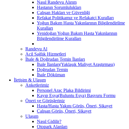
Nasıl Randevu Alırım
Hastanın Sorumlulukları
Çalışan Hakları ve Güvenliği
Refakat Politikamız ve Refakatçi Kuralları
Yoğun Bakım Hasta Yakınlarının Bilgilendirilme
Kuralları
Yenidoğan Yoğun Bakım Hasta Yakınlarının
Bilgilendirilme Kuralları
Randevu Al
Acil Sağlık Hizmetleri
İhale & Doğrudan Temin İlanları
İhale İlanları(Yaklaşık Maliyet Araştırması)
Doğrudan Temin
İhale Döküman
İletişim & Ulaşım
Anketlerimiz
Personel Araç Plaka Bildirimi
Kayıp Eşya(Buluntu Eşya) Başvuru Formu
Öneri ve Görüşleriniz
Hasta/Hasta Yakını Görüş, Öneri, Şikayet
Çalışan Görüş, Öneri, Şikayet
Ulaşım
Nasıl Gidilir?
Otopark Alanları