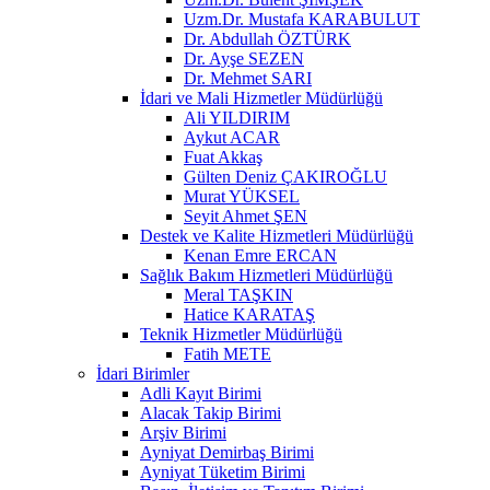
Uzm.Dr. Mustafa KARABULUT
Dr. Abdullah ÖZTÜRK
Dr. Ayşe SEZEN
Dr. Mehmet SARI
İdari ve Mali Hizmetler Müdürlüğü
Ali YILDIRIM
Aykut ACAR
Fuat Akkaş
Gülten Deniz ÇAKIROĞLU
Murat YÜKSEL
Seyit Ahmet ŞEN
Destek ve Kalite Hizmetleri Müdürlüğü
Kenan Emre ERCAN
Sağlık Bakım Hizmetleri Müdürlüğü
Meral TAŞKIN
Hatice KARATAŞ
Teknik Hizmetler Müdürlüğü
Fatih METE
İdari Birimler
Adli Kayıt Birimi
Alacak Takip Birimi
Arşiv Birimi
Ayniyat Demirbaş Birimi
Ayniyat Tüketim Birimi