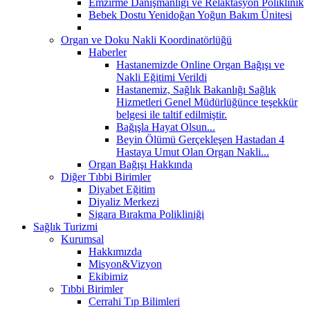
Emzirme Danışmanlığı ve Relaktasyon Poliklinik
Bebek Dostu Yenidoğan Yoğun Bakım Ünitesi
Organ ve Doku Nakli Koordinatörlüğü
Haberler
Hastanemizde Online Organ Bağışı ve
Nakli Eğitimi Verildi
Hastanemiz, Sağlık Bakanlığı Sağlık
Hizmetleri Genel Müdürlüğünce teşekkür
belgesi ile taltif edilmiştir.
Bağışla Hayat Olsun...
Beyin Ölümü Gerçekleşen Hastadan 4
Hastaya Umut Olan Organ Nakli...
Organ Bağışı Hakkında
Diğer Tıbbi Birimler
Diyabet Eğitim
Diyaliz Merkezi
Sigara Bırakma Polikliniği
Sağlık Turizmi
Kurumsal
Hakkımızda
Misyon&Vizyon
Ekibimiz
Tıbbi Birimler
Cerrahi Tıp Bilimleri