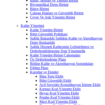
Basın, İletişim ve Tanıtım Birimi
Biyomedikal Depo Birimi
Bütçe Birimi
Çalışan Hakları ve Güvenliği Birimi
Çevre Ve Atık Yönetim Birimi
Kalite Yönetimi
Kalite Yönetim Birimi
Bilgi Güvenliği Politikası
Sağlık Bakanlığı Sağlıkta Kalite ve Akreditasyon
Daire Başkanlığı
Sağlık Hizmeti Kalitesinin Geliştirilmesi ve
Değerlendirilmesine Dair Yönetmelik
Kalite Yönetim Birimi Çalışmaları
Öz Değerlendirme Planı
Bölüm Kalite ve Akreditasyon Sorumluları
Eğitim Planı
Kurullar ve Ekipler
Bina Turu Ekibi
Bilgi Güvenliği Ekibi
Acil Servisler Konsültasyon İzleme Ekibi
Kırmızı Kod Yönetim Ekibi
Beyaz Kod Yönetim Ekibi
Pembe Kod Yönetim Ekibi
Mavi Kod Yönetim Ekibi