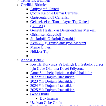
Temel Tıp Bilimleri
Özellikli Birimler
Anjiyografi Ünitesi
Çocuk Kalp ve Damar Cerrahisi
Gastroenteroloji Cerrahisi
Geleneksel ve Tamamlayıcı Tıp Ünitesi
(GETAT)
Genetik Hastalıklar Değerlendirme Merkezi
Girişimsel Radyoloji
Jinekolojik Onkoloji Cerrahisi
Kemik İliği Transplantasyon Merkezi
Meme Ünitesi
Nükleer Tıp
Anne & Bebek
Keyifli, Korkusuz Ve Bilinçli Bir Gebelik Süreci
İçin Gebe Okuluna Davet Ediyoruz ..
Anne Sütü bebeğinizin en doğal hakkıdır.
2022 Yılı Doğum İstatistikleri
2023 Yılı Doğum İstatistikleri
2024 Yılı Doğum İstatistikleri
2025 Yılı Doğum İstatistikleri
Gebe Okulu
Dökümanlar
Uzaktan Gebe Okulu