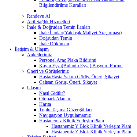
Bilgilendirilme Kuralları
Randevu Al
Acil Sağlık Hizmetleri
İhale & Doğrudan Temin İlanları
İhale İlanları(Yaklaşık Maliyet Araştırması)
Doğrudan Temin
İhale Döküman
İletişim & Ulaşım
Anketlerimiz
Personel Araç Plaka Bildirimi
Kayıp Eşya(Buluntu Eşya) Başvuru Formu
Öneri ve Görüşleriniz
Hasta/Hasta Yakını Görüş, Öneri, Şikayet
Çalışan Görüş, Öneri, Şikayet
Ulaşım
Nasıl Gidilir?
Otopark Alanları
Harita
Toplu Taşıma Güzergâhları
Navigasyon Uygulamamız
Hastanemiz Klinik Yerleşim Planı
Hastanemiz Y Blok Klinik Yerleşim Planı
Hastanemiz Z Blok Klinik Yerleşim Planı