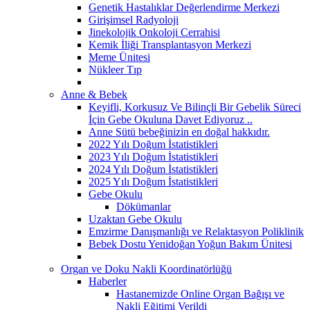
Genetik Hastalıklar Değerlendirme Merkezi
Girişimsel Radyoloji
Jinekolojik Onkoloji Cerrahisi
Kemik İliği Transplantasyon Merkezi
Meme Ünitesi
Nükleer Tıp
Anne & Bebek
Keyifli, Korkusuz Ve Bilinçli Bir Gebelik Süreci
İçin Gebe Okuluna Davet Ediyoruz ..
Anne Sütü bebeğinizin en doğal hakkıdır.
2022 Yılı Doğum İstatistikleri
2023 Yılı Doğum İstatistikleri
2024 Yılı Doğum İstatistikleri
2025 Yılı Doğum İstatistikleri
Gebe Okulu
Dökümanlar
Uzaktan Gebe Okulu
Emzirme Danışmanlığı ve Relaktasyon Poliklinik
Bebek Dostu Yenidoğan Yoğun Bakım Ünitesi
Organ ve Doku Nakli Koordinatörlüğü
Haberler
Hastanemizde Online Organ Bağışı ve
Nakli Eğitimi Verildi