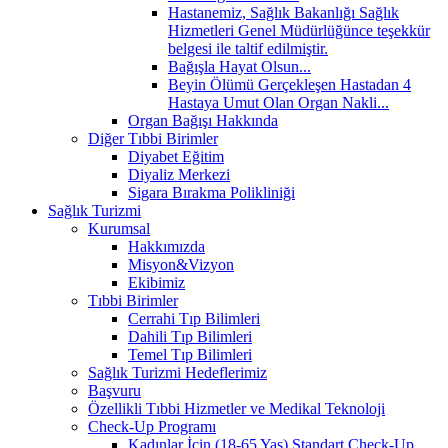
Hastanemiz, Sağlık Bakanlığı Sağlık
Hizmetleri Genel Müdürlüğünce teşekkür
belgesi ile taltif edilmiştir.
Bağışla Hayat Olsun...
Beyin Ölümü Gerçekleşen Hastadan 4
Hastaya Umut Olan Organ Nakli...
Organ Bağışı Hakkında
Diğer Tıbbi Birimler
Diyabet Eğitim
Diyaliz Merkezi
Sigara Bırakma Polikliniği
Sağlık Turizmi
Kurumsal
Hakkımızda
Misyon&Vizyon
Ekibimiz
Tıbbi Birimler
Cerrahi Tıp Bilimleri
Dahili Tıp Bilimleri
Temel Tıp Bilimleri
Sağlık Turizmi Hedeflerimiz
Başvuru
Özellikli Tıbbi Hizmetler ve Medikal Teknoloji
Check-Up Programı
Kadınlar İçin (18-65 Yaş) Standart Check-Up