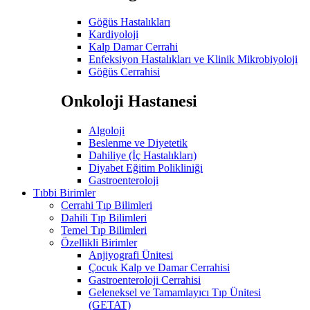
Göğüs Hastalıkları
Kardiyoloji
Kalp Damar Cerrahi
Enfeksiyon Hastalıkları ve Klinik Mikrobiyoloji
Göğüs Cerrahisi
Onkoloji Hastanesi
Algoloji
Beslenme ve Diyetetik
Dahiliye (İç Hastalıkları)
Diyabet Eğitim Polikliniği
Gastroenteroloji
Tıbbi Birimler
Cerrahi Tıp Bilimleri
Dahili Tıp Bilimleri
Temel Tıp Bilimleri
Özellikli Birimler
Anjiyografi Ünitesi
Çocuk Kalp ve Damar Cerrahisi
Gastroenteroloji Cerrahisi
Geleneksel ve Tamamlayıcı Tıp Ünitesi
(GETAT)