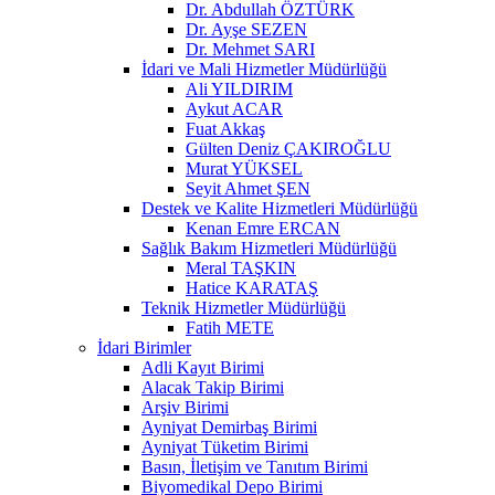
Dr. Abdullah ÖZTÜRK
Dr. Ayşe SEZEN
Dr. Mehmet SARI
İdari ve Mali Hizmetler Müdürlüğü
Ali YILDIRIM
Aykut ACAR
Fuat Akkaş
Gülten Deniz ÇAKIROĞLU
Murat YÜKSEL
Seyit Ahmet ŞEN
Destek ve Kalite Hizmetleri Müdürlüğü
Kenan Emre ERCAN
Sağlık Bakım Hizmetleri Müdürlüğü
Meral TAŞKIN
Hatice KARATAŞ
Teknik Hizmetler Müdürlüğü
Fatih METE
İdari Birimler
Adli Kayıt Birimi
Alacak Takip Birimi
Arşiv Birimi
Ayniyat Demirbaş Birimi
Ayniyat Tüketim Birimi
Basın, İletişim ve Tanıtım Birimi
Biyomedikal Depo Birimi