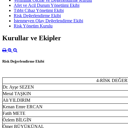
Verimlilik Ölçme ve Değerlendirme Kurulu
Afet ve Acil Durum Yönetiimi Ekibi
Tıbbi Cihaz Yönetimi Ekibi
Risk Değerlendirme Ekibi
İstenmeyen Olay Değerlendirme Ekibi
Risk Yönetim Kurulu
Kurullar ve Ekipler
Risk Değerlendirme Ekibi
4-RİSK DEĞER
Dr. Ayşe SEZEN
Meral TAŞKIN
Ali YILDIRIM
Kenan Emre ERCAN
Fatih METE
Özlem BİLGİN
Ömer BÜYÜKÜNAL