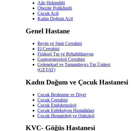
Aile Hekimliği
Obezite Polikliniği
Çocuk Acil
Kadın Doğum Acil
Genel Hastane
Beyin ve Sinir Cerrahisi
El Cerrahisi
Fiziksel Tıp ve Rehabilitasyon
Gastroenteroloji Cerrahisi
Geleneksel ve Tamamlayıcı Tıp Ünitesi
(GETAT)
Kadın Doğum ve Çocuk Hastanesi
Çocuk Beslenme ve Diyet
Çocuk Cerrahisi
Çocuk Endokrinoloji
Çocuk Enfeksiyon Hastalıkları
Çocuk Hematoloji ve Onkoloji
KVC- Göğüs Hastanesi