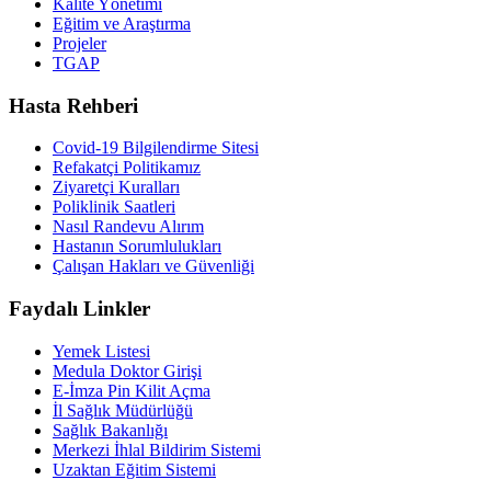
Kalite Yönetimi
Eğitim ve Araştırma
Projeler
TGAP
Hasta Rehberi
Covid-19 Bilgilendirme Sitesi
Refakatçi Politikamız
Ziyaretçi Kuralları
Poliklinik Saatleri
Nasıl Randevu Alırım
Hastanın Sorumlulukları
Çalışan Hakları ve Güvenliği
Faydalı Linkler
Yemek Listesi
Medula Doktor Girişi
E-İmza Pin Kilit Açma
İl Sağlık Müdürlüğü
Sağlık Bakanlığı
Merkezi İhlal Bildirim Sistemi
Uzaktan Eğitim Sistemi