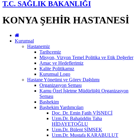
T.C. SAĞLIK BAKANLIĞI
KONYA ŞEHİR HASTANESİ
Kurumsal
Hastanemiz
Tarihçemiz
Misyon, Vizyon Temel Politika ve Etik Değerler
Amaç ve Hedeflerimiz
Kalite Politikamız
Kurumsal Logo
Hastane Yönetimi ve Görev Dağılımı
Organizasyon Şeması
Kamu Özel İşletme Müdürlüğü Organizasyon
Şeması
Başhekim
Başhekim Yardımcıları
Doç. Dr. Emin Fatih VİŞNECİ
Uzm.Dr. Bahaüddin Taha
HİDAYETOĞLU
Uzm.Dr. Bülent ŞİMŞEK
Uzm.Dr. Mustafa KARABULUT