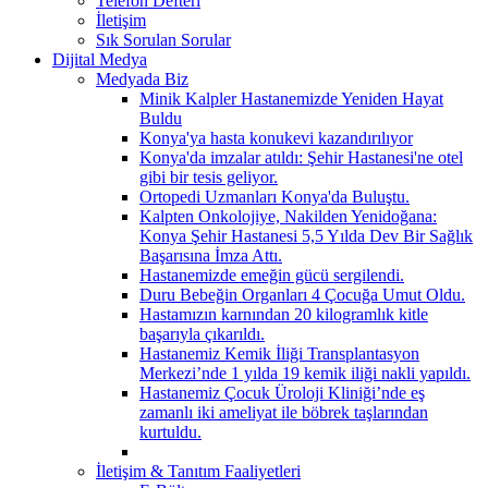
Telefon Defteri
İletişim
Sık Sorulan Sorular
Dijital Medya
Medyada Biz
Minik Kalpler Hastanemizde Yeniden Hayat
Buldu
Konya'ya hasta konukevi kazandırılıyor
Konya'da imzalar atıldı: Şehir Hastanesi'ne otel
gibi bir tesis geliyor.
Ortopedi Uzmanları Konya'da Buluştu.
Kalpten Onkolojiye, Nakilden Yenidoğana:
Konya Şehir Hastanesi 5,5 Yılda Dev Bir Sağlık
Başarısına İmza Attı.
Hastanemizde emeğin gücü sergilendi.
Duru Bebeğin Organları 4 Çocuğa Umut Oldu.
Hastamızın karnından 20 kilogramlık kitle
başarıyla çıkarıldı.
Hastanemiz Kemik İliği Transplantasyon
Merkezi’nde 1 yılda 19 kemik iliği nakli yapıldı.
Hastanemiz Çocuk Üroloji Kliniği’nde eş
zamanlı iki ameliyat ile böbrek taşlarından
kurtuldu.
İletişim & Tanıtım Faaliyetleri