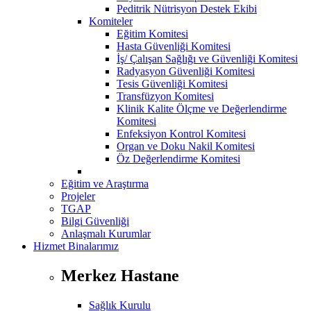
Peditrik Nütrisyon Destek Ekibi
Komiteler
Eğitim Komitesi
Hasta Güvenliği Komitesi
İş/ Çalışan Sağlığı ve Güvenliği Komitesi
Radyasyon Güvenliği Komitesi
Tesis Güvenliği Komitesi
Transfüzyon Komitesi
Klinik Kalite Ölçme ve Değerlendirme
Komitesi
Enfeksiyon Kontrol Komitesi
Organ ve Doku Nakil Komitesi
Öz Değerlendirme Komitesi
Eğitim ve Araştırma
Projeler
TGAP
Bilgi Güvenliği
Anlaşmalı Kurumlar
Hizmet Binalarımız
Merkez Hastane
Sağlık Kurulu