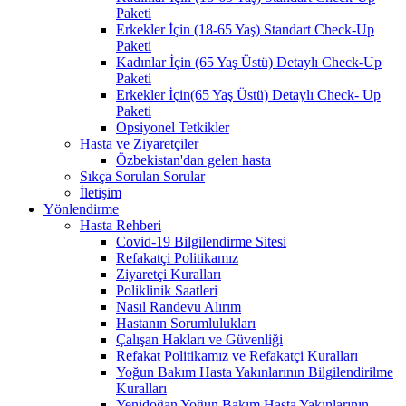
Paketi
Erkekler İçin (18-65 Yaş) Standart Check-Up
Paketi
Kadınlar İçin (65 Yaş Üstü) Detaylı Check-Up
Paketi
Erkekler İçin(65 Yaş Üstü) Detaylı Check- Up
Paketi
Opsiyonel Tetkikler
Hasta ve Ziyaretçiler
Özbekistan'dan gelen hasta
Sıkça Sorulan Sorular
İletişim
Yönlendirme
Hasta Rehberi
Covid-19 Bilgilendirme Sitesi
Refakatçi Politikamız
Ziyaretçi Kuralları
Poliklinik Saatleri
Nasıl Randevu Alırım
Hastanın Sorumlulukları
Çalışan Hakları ve Güvenliği
Refakat Politikamız ve Refakatçi Kuralları
Yoğun Bakım Hasta Yakınlarının Bilgilendirilme
Kuralları
Yenidoğan Yoğun Bakım Hasta Yakınlarının