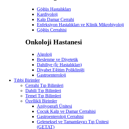
Göğüs Hastalıkları
Kardiyoloji
Kalp Damar Cerrahi
Enfeksiyon Hastalıkları ve Klinik Mikrobiyoloji
Göğüs Cerrahisi
Onkoloji Hastanesi
Algoloji
Beslenme ve Diyetetik
Dahiliye (İç Hastalıkları)
Diyabet Eğitim Polikliniği
Gastroenteroloji
Tıbbi Birimler
Cerrahi Tıp Bilimleri
Dahili Tıp Bilimleri
Temel Tıp Bilimleri
Özellikli Birimler
Anjiyografi Ünitesi
Çocuk Kalp ve Damar Cerrahisi
Gastroenteroloji Cerrahisi
Geleneksel ve Tamamlayıcı Tıp Ünitesi
(GETAT)