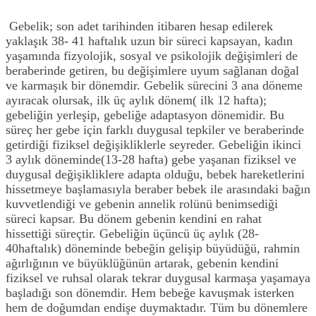
Gebelik; son adet tarihinden itibaren hesap edilerek
yaklaşık 38- 41 haftalık uzun bir süreci kapsayan, kadın
yaşamında fizyolojik, sosyal ve psikolojik değişimleri de
beraberinde getiren, bu değişimlere uyum sağlanan doğal
ve karmaşık bir dönemdir. Gebelik sürecini 3 ana döneme
ayıracak olursak, ilk üç aylık dönem( ilk 12 hafta);
gebeliğin yerleşip, gebeliğe adaptasyon dönemidir. Bu
süreç her gebe için farklı duygusal tepkiler ve beraberinde
getirdiği fiziksel değişikliklerle seyreder. Gebeliğin ikinci
3 aylık döneminde(13-28 hafta) gebe yaşanan fiziksel ve
duygusal değişikliklere adapta olduğu, bebek hareketlerini
hissetmeye başlamasıyla beraber bebek ile arasındaki bağın
kuvvetlendiği ve gebenin annelik rolünü benimsediği
süreci kapsar. Bu dönem gebenin kendini en rahat
hissettiği süreçtir. Gebeliğin üçüncü üç aylık (28-
40haftalık) döneminde bebeğin gelişip büyüdüğü, rahmin
ağırlığının ve büyüklüğünün artarak, gebenin kendini
fiziksel ve ruhsal olarak tekrar duygusal karmaşa yaşamaya
başladığı son dönemdir. Hem bebeğe kavuşmak isterken
hem de doğumdan endişe duymaktadır. Tüm bu dönemlere