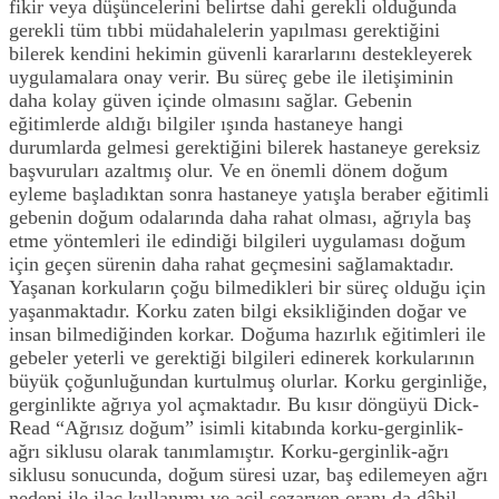
fikir veya düşüncelerini belirtse dahi gerekli olduğunda
gerekli tüm tıbbi müdahalelerin yapılması gerektiğini
bilerek kendini hekimin güvenli kararlarını destekleyerek
uygulamalara onay verir. Bu süreç gebe ile iletişiminin
daha kolay güven içinde olmasını sağlar. Gebenin
eğitimlerde aldığı bilgiler ışında hastaneye hangi
durumlarda gelmesi gerektiğini bilerek hastaneye gereksiz
başvuruları azaltmış olur. Ve en önemli dönem doğum
eyleme başladıktan sonra hastaneye yatışla beraber eğitimli
gebenin doğum odalarında daha rahat olması, ağrıyla baş
etme yöntemleri ile edindiği bilgileri uygulaması doğum
için geçen sürenin daha rahat geçmesini sağlamaktadır.
Yaşanan korkuların çoğu bilmedikleri bir süreç olduğu için
yaşanmaktadır. Korku zaten bilgi eksikliğinden doğar ve
insan bilmediğinden korkar. Doğuma hazırlık eğitimleri ile
gebeler yeterli ve gerektiği bilgileri edinerek korkularının
büyük çoğunluğundan kurtulmuş olurlar. Korku gerginliğe,
gerginlikte ağrıya yol açmaktadır. Bu kısır döngüyü Dick-
Read “Ağrısız doğum” isimli kitabında korku-gerginlik-
ağrı siklusu olarak tanımlamıştır. Korku-gerginlik-ağrı
siklusu sonucunda, doğum süresi uzar, baş edilemeyen ağrı
nedeni ile ilaç kullanımı ve acil sezaryen oranı da dâhil