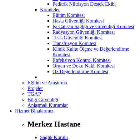
Peditrik Nütrisyon Destek Ekibi
Komiteler
Eğitim Komitesi
Hasta Güvenliği Komitesi
İş/ Çalışan Sağlığı ve Güvenliği Komitesi
Radyasyon Güvenliği Komitesi
Tesis Güvenliği Komitesi
Transfüzyon Komitesi
Klinik Kalite Ölçme ve Değerlendirme
Komitesi
Enfeksiyon Kontrol Komitesi
Organ ve Doku Nakil Komitesi
Öz Değerlendirme Komitesi
Eğitim ve Araştırma
Projeler
TGAP
Bilgi Güvenliği
Anlaşmalı Kurumlar
Hizmet Binalarımız
Merkez Hastane
Sağlık Kurulu