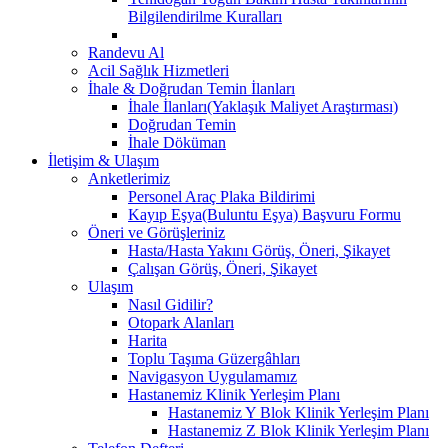
Bilgilendirilme Kuralları
Randevu Al
Acil Sağlık Hizmetleri
İhale & Doğrudan Temin İlanları
İhale İlanları(Yaklaşık Maliyet Araştırması)
Doğrudan Temin
İhale Döküman
İletişim & Ulaşım
Anketlerimiz
Personel Araç Plaka Bildirimi
Kayıp Eşya(Buluntu Eşya) Başvuru Formu
Öneri ve Görüşleriniz
Hasta/Hasta Yakını Görüş, Öneri, Şikayet
Çalışan Görüş, Öneri, Şikayet
Ulaşım
Nasıl Gidilir?
Otopark Alanları
Harita
Toplu Taşıma Güzergâhları
Navigasyon Uygulamamız
Hastanemiz Klinik Yerleşim Planı
Hastanemiz Y Blok Klinik Yerleşim Planı
Hastanemiz Z Blok Klinik Yerleşim Planı