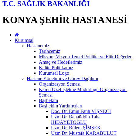
T.C. SAĞLIK BAKANLIĞI
KONYA ŞEHİR HASTANESİ
Kurumsal
Hastanemiz
Tarihçemiz
Misyon, Vizyon Temel Politika ve Etik Değerler
Amaç ve Hedeflerimiz
Kalite Politikamız
Kurumsal Logo
Hastane Yönetimi ve Görev Dağılımı
Organizasyon Şeması
Kamu Özel İşletme Müdürlüğü Organizasyon
Şeması
Başhekim
Başhekim Yardımcıları
Doç. Dr. Emin Fatih VİŞNECİ
Uzm.Dr. Bahaüddin Taha
HİDAYETOĞLU
Uzm.Dr. Bülent ŞİMŞEK
Uzm.Dr. Mustafa KARABULUT