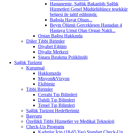
Hastanemiz, Sağlık Bakanlığı Sağlık
Hizmetleri Genel Müdürlüğünce teşekkür
belgesi ile taltif edilmiştir.
Bağışla Hayat Olsun...
Beyin Ölümü Gerçekleşen Hastadan 4
Hastaya Umut Olan Organ Nakli...
Organ Bağışı Hakkında
Diğer Tıbbi Birimler
Diyabet Eğitim
Diyaliz Merkezi
Sigara Bırakma Polikliniği
Sağlık Turizmi
Kurumsal
Hakkımızda
Misyon&Vizyon
Ekibimiz
Tıbbi Birimler
Cerrahi Tıp Bilimleri
Dahili Tıp Bilimleri
Temel Tıp Bilimleri
Sağlık Turizmi Hedeflerimiz
Başvuru
Özellikli Tıbbi Hizmetler ve Medikal Teknoloji
Check-Up Programı
Kadınlar İçin (18-65 Yaş) Standart Check-Up