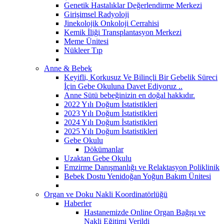
Genetik Hastalıklar Değerlendirme Merkezi
Girişimsel Radyoloji
Jinekolojik Onkoloji Cerrahisi
Kemik İliği Transplantasyon Merkezi
Meme Ünitesi
Nükleer Tıp
Anne & Bebek
Keyifli, Korkusuz Ve Bilinçli Bir Gebelik Süreci
İçin Gebe Okuluna Davet Ediyoruz ..
Anne Sütü bebeğinizin en doğal hakkıdır.
2022 Yılı Doğum İstatistikleri
2023 Yılı Doğum İstatistikleri
2024 Yılı Doğum İstatistikleri
2025 Yılı Doğum İstatistikleri
Gebe Okulu
Dökümanlar
Uzaktan Gebe Okulu
Emzirme Danışmanlığı ve Relaktasyon Poliklinik
Bebek Dostu Yenidoğan Yoğun Bakım Ünitesi
Organ ve Doku Nakli Koordinatörlüğü
Haberler
Hastanemizde Online Organ Bağışı ve
Nakli Eğitimi Verildi