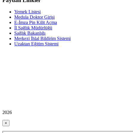
Faydalı Linkler
Yemek Listesi
Medula Doktor Girişi
E-İmza Pin Kilit Açma
İl Sağlık Müdürlüğü
Sağlık Bakanlığı
Merkezi İhlal Bildirim Sistemi
Uzaktan Eğitim Sistemi
2026
×