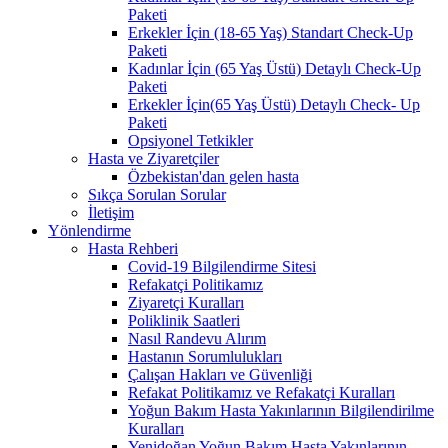
Paketi
Erkekler İçin (18-65 Yaş) Standart Check-Up
Paketi
Kadınlar İçin (65 Yaş Üstü) Detaylı Check-Up
Paketi
Erkekler İçin(65 Yaş Üstü) Detaylı Check- Up
Paketi
Opsiyonel Tetkikler
Hasta ve Ziyaretçiler
Özbekistan'dan gelen hasta
Sıkça Sorulan Sorular
İletişim
Yönlendirme
Hasta Rehberi
Covid-19 Bilgilendirme Sitesi
Refakatçi Politikamız
Ziyaretçi Kuralları
Poliklinik Saatleri
Nasıl Randevu Alırım
Hastanın Sorumlulukları
Çalışan Hakları ve Güvenliği
Refakat Politikamız ve Refakatçi Kuralları
Yoğun Bakım Hasta Yakınlarının Bilgilendirilme
Kuralları
Yenidoğan Yoğun Bakım Hasta Yakınlarının