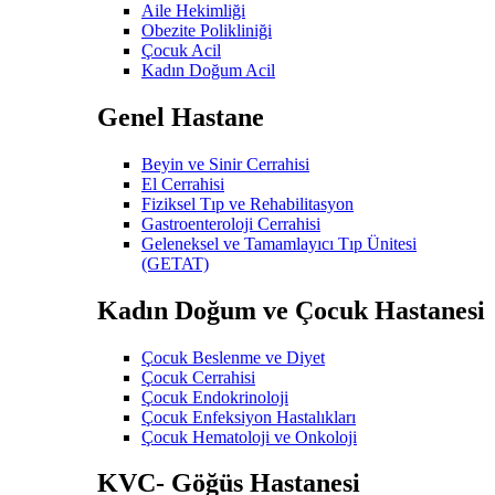
Aile Hekimliği
Obezite Polikliniği
Çocuk Acil
Kadın Doğum Acil
Genel Hastane
Beyin ve Sinir Cerrahisi
El Cerrahisi
Fiziksel Tıp ve Rehabilitasyon
Gastroenteroloji Cerrahisi
Geleneksel ve Tamamlayıcı Tıp Ünitesi
(GETAT)
Kadın Doğum ve Çocuk Hastanesi
Çocuk Beslenme ve Diyet
Çocuk Cerrahisi
Çocuk Endokrinoloji
Çocuk Enfeksiyon Hastalıkları
Çocuk Hematoloji ve Onkoloji
KVC- Göğüs Hastanesi