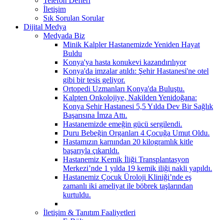
Telefon Defteri
İletişim
Sık Sorulan Sorular
Dijital Medya
Medyada Biz
Minik Kalpler Hastanemizde Yeniden Hayat
Buldu
Konya'ya hasta konukevi kazandırılıyor
Konya'da imzalar atıldı: Şehir Hastanesi'ne otel
gibi bir tesis geliyor.
Ortopedi Uzmanları Konya'da Buluştu.
Kalpten Onkolojiye, Nakilden Yenidoğana:
Konya Şehir Hastanesi 5,5 Yılda Dev Bir Sağlık
Başarısına İmza Attı.
Hastanemizde emeğin gücü sergilendi.
Duru Bebeğin Organları 4 Çocuğa Umut Oldu.
Hastamızın karnından 20 kilogramlık kitle
başarıyla çıkarıldı.
Hastanemiz Kemik İliği Transplantasyon
Merkezi’nde 1 yılda 19 kemik iliği nakli yapıldı.
Hastanemiz Çocuk Üroloji Kliniği’nde eş
zamanlı iki ameliyat ile böbrek taşlarından
kurtuldu.
İletişim & Tanıtım Faaliyetleri