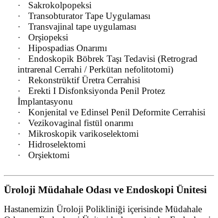
·
Sakrokolpopeksi
·
Transobturator Tape Uygulaması
·
Transvajinal tape uygulaması
·
Orşiopeksi
·
Hipospadias Onarımı
·
Endoskopik Böbrek Taşı Tedavisi (Retrograd
intrarenal Cerrahi / Perkütan nefolitotomi)
·
Rekonstrüktif Üretra Cerrahisi
·
Erekti I Disfonksiyonda Penil Protez
İmplantasyonu
·
Konjenital ve Edinsel Penil Deformite Cerrahisi
·
Vezikovaginal fistül onarımı
·
Mikroskopik varikoselektomi
·
Hidroselektomi
·
Orşiektomi
Üroloji Müdahale Odası ve Endoskopi Ünitesi
Hastanemizin Üroloji Polikliniği içerisinde Müdahale