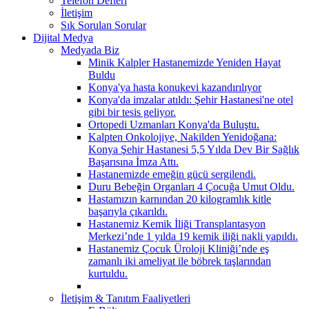
Telefon Defteri
İletişim
Sık Sorulan Sorular
Dijital Medya
Medyada Biz
Minik Kalpler Hastanemizde Yeniden Hayat
Buldu
Konya'ya hasta konukevi kazandırılıyor
Konya'da imzalar atıldı: Şehir Hastanesi'ne otel
gibi bir tesis geliyor.
Ortopedi Uzmanları Konya'da Buluştu.
Kalpten Onkolojiye, Nakilden Yenidoğana:
Konya Şehir Hastanesi 5,5 Yılda Dev Bir Sağlık
Başarısına İmza Attı.
Hastanemizde emeğin gücü sergilendi.
Duru Bebeğin Organları 4 Çocuğa Umut Oldu.
Hastamızın karnından 20 kilogramlık kitle
başarıyla çıkarıldı.
Hastanemiz Kemik İliği Transplantasyon
Merkezi’nde 1 yılda 19 kemik iliği nakli yapıldı.
Hastanemiz Çocuk Üroloji Kliniği’nde eş
zamanlı iki ameliyat ile böbrek taşlarından
kurtuldu.
İletişim & Tanıtım Faaliyetleri