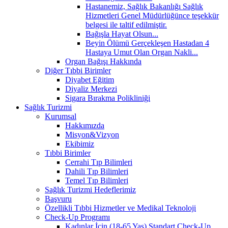
Hastanemiz, Sağlık Bakanlığı Sağlık
Hizmetleri Genel Müdürlüğünce teşekkür
belgesi ile taltif edilmiştir.
Bağışla Hayat Olsun...
Beyin Ölümü Gerçekleşen Hastadan 4
Hastaya Umut Olan Organ Nakli...
Organ Bağışı Hakkında
Diğer Tıbbi Birimler
Diyabet Eğitim
Diyaliz Merkezi
Sigara Bırakma Polikliniği
Sağlık Turizmi
Kurumsal
Hakkımızda
Misyon&Vizyon
Ekibimiz
Tıbbi Birimler
Cerrahi Tıp Bilimleri
Dahili Tıp Bilimleri
Temel Tıp Bilimleri
Sağlık Turizmi Hedeflerimiz
Başvuru
Özellikli Tıbbi Hizmetler ve Medikal Teknoloji
Check-Up Programı
Kadınlar İçin (18-65 Yaş) Standart Check-Up