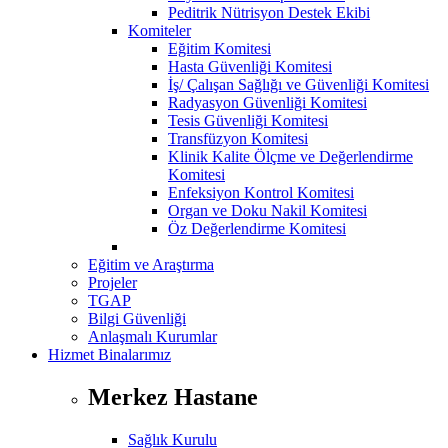
Peditrik Nütrisyon Destek Ekibi
Komiteler
Eğitim Komitesi
Hasta Güvenliği Komitesi
İş/ Çalışan Sağlığı ve Güvenliği Komitesi
Radyasyon Güvenliği Komitesi
Tesis Güvenliği Komitesi
Transfüzyon Komitesi
Klinik Kalite Ölçme ve Değerlendirme
Komitesi
Enfeksiyon Kontrol Komitesi
Organ ve Doku Nakil Komitesi
Öz Değerlendirme Komitesi
Eğitim ve Araştırma
Projeler
TGAP
Bilgi Güvenliği
Anlaşmalı Kurumlar
Hizmet Binalarımız
Merkez Hastane
Sağlık Kurulu