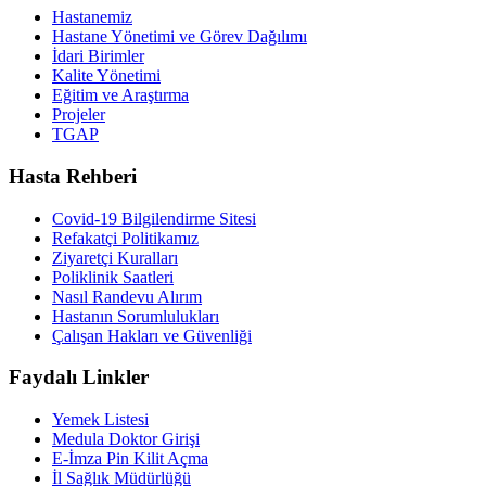
Hastanemiz
Hastane Yönetimi ve Görev Dağılımı
İdari Birimler
Kalite Yönetimi
Eğitim ve Araştırma
Projeler
TGAP
Hasta Rehberi
Covid-19 Bilgilendirme Sitesi
Refakatçi Politikamız
Ziyaretçi Kuralları
Poliklinik Saatleri
Nasıl Randevu Alırım
Hastanın Sorumlulukları
Çalışan Hakları ve Güvenliği
Faydalı Linkler
Yemek Listesi
Medula Doktor Girişi
E-İmza Pin Kilit Açma
İl Sağlık Müdürlüğü