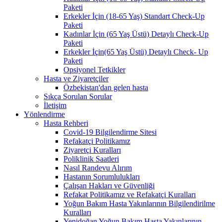
Paketi
Erkekler İçin (18-65 Yaş) Standart Check-Up
Paketi
Kadınlar İçin (65 Yaş Üstü) Detaylı Check-Up
Paketi
Erkekler İçin(65 Yaş Üstü) Detaylı Check- Up
Paketi
Opsiyonel Tetkikler
Hasta ve Ziyaretçiler
Özbekistan'dan gelen hasta
Sıkça Sorulan Sorular
İletişim
Yönlendirme
Hasta Rehberi
Covid-19 Bilgilendirme Sitesi
Refakatçi Politikamız
Ziyaretçi Kuralları
Poliklinik Saatleri
Nasıl Randevu Alırım
Hastanın Sorumlulukları
Çalışan Hakları ve Güvenliği
Refakat Politikamız ve Refakatçi Kuralları
Yoğun Bakım Hasta Yakınlarının Bilgilendirilme
Kuralları
Yenidoğan Yoğun Bakım Hasta Yakınlarının