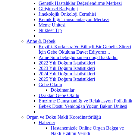
Genetik Hastalıklar Değerlendirme Merkezi
Girişimsel Radyoloji
Jinekolojik Onkoloji Cerrahisi
Kemik İliği Transplantasyon Merkezi
Meme Ünitesi
Nükleer Tıp
Anne & Bebek
Keyifli, Korkusuz Ve Bilinçli Bir Gebelik Süreci
İçin Gebe Okuluna Davet Ediyoruz ..
Anne Sütü bebeğinizin en doğal hakkıdır.
2022 Yılı Doğum İstatistikleri
2023 Yılı Doğum İstatistikleri
2024 Yılı Doğum İstatistikleri
2025 Yılı Doğum İstatistikleri
Gebe Okulu
Dökümanlar
Uzaktan Gebe Okulu
Emzirme Danışmanlığı ve Relaktasyon Poliklinik
Bebek Dostu Yenidoğan Yoğun Bakım Ünitesi
Organ ve Doku Nakli Koordinatörlüğü
Haberler
Hastanemizde Online Organ Bağışı ve
Nakli Eğitimi Verildi