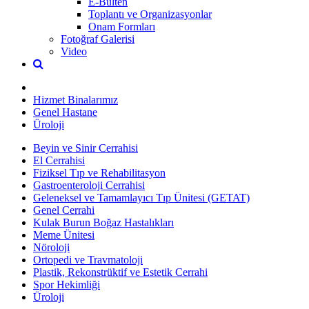
E-Bülten
Toplantı ve Organizasyonlar
Onam Formları
Fotoğraf Galerisi
Video
Hizmet Binalarımız
Genel Hastane
Üroloji
Beyin ve Sinir Cerrahisi
El Cerrahisi
Fiziksel Tıp ve Rehabilitasyon
Gastroenteroloji Cerrahisi
Geleneksel ve Tamamlayıcı Tıp Ünitesi (GETAT)
Genel Cerrahi
Kulak Burun Boğaz Hastalıkları
Meme Ünitesi
Nöroloji
Ortopedi ve Travmatoloji
Plastik, Rekonstrüktif ve Estetik Cerrahi
Spor Hekimliği
Üroloji