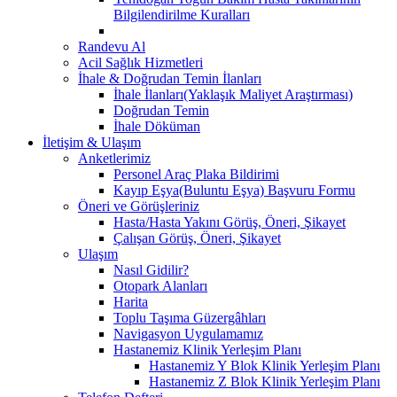
Bilgilendirilme Kuralları
Randevu Al
Acil Sağlık Hizmetleri
İhale & Doğrudan Temin İlanları
İhale İlanları(Yaklaşık Maliyet Araştırması)
Doğrudan Temin
İhale Döküman
İletişim & Ulaşım
Anketlerimiz
Personel Araç Plaka Bildirimi
Kayıp Eşya(Buluntu Eşya) Başvuru Formu
Öneri ve Görüşleriniz
Hasta/Hasta Yakını Görüş, Öneri, Şikayet
Çalışan Görüş, Öneri, Şikayet
Ulaşım
Nasıl Gidilir?
Otopark Alanları
Harita
Toplu Taşıma Güzergâhları
Navigasyon Uygulamamız
Hastanemiz Klinik Yerleşim Planı
Hastanemiz Y Blok Klinik Yerleşim Planı
Hastanemiz Z Blok Klinik Yerleşim Planı