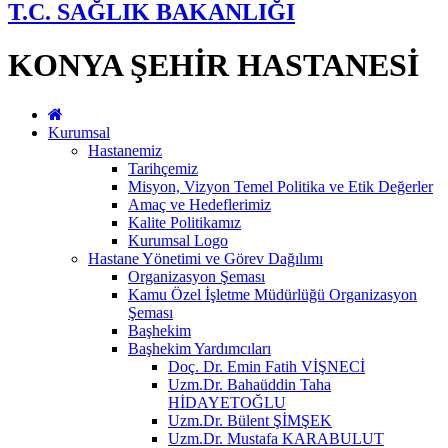
T.C. SAĞLIK BAKANLIĞI
KONYA ŞEHİR HASTANESİ
Kurumsal
Hastanemiz
Tarihçemiz
Misyon, Vizyon Temel Politika ve Etik Değerler
Amaç ve Hedeflerimiz
Kalite Politikamız
Kurumsal Logo
Hastane Yönetimi ve Görev Dağılımı
Organizasyon Şeması
Kamu Özel İşletme Müdürlüğü Organizasyon
Şeması
Başhekim
Başhekim Yardımcıları
Doç. Dr. Emin Fatih VİŞNECİ
Uzm.Dr. Bahaüddin Taha
HİDAYETOĞLU
Uzm.Dr. Bülent ŞİMŞEK
Uzm.Dr. Mustafa KARABULUT