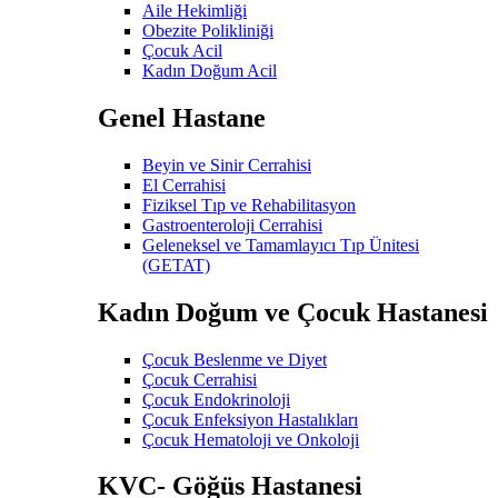
Aile Hekimliği
Obezite Polikliniği
Çocuk Acil
Kadın Doğum Acil
Genel Hastane
Beyin ve Sinir Cerrahisi
El Cerrahisi
Fiziksel Tıp ve Rehabilitasyon
Gastroenteroloji Cerrahisi
Geleneksel ve Tamamlayıcı Tıp Ünitesi
(GETAT)
Kadın Doğum ve Çocuk Hastanesi
Çocuk Beslenme ve Diyet
Çocuk Cerrahisi
Çocuk Endokrinoloji
Çocuk Enfeksiyon Hastalıkları
Çocuk Hematoloji ve Onkoloji
KVC- Göğüs Hastanesi