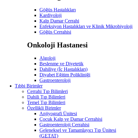
Göğüs Hastalıkları
Kardiyoloji
Kalp Damar Cerrahi
Enfeksiyon Hastalıkları ve Klinik Mikrobiyoloji
Göğüs Cerrahisi
Onkoloji Hastanesi
Algoloji
Beslenme ve Diyetetik
Dahiliye (İç Hastalıkları)
Diyabet Eğitim Polikliniği
Gastroenteroloji
Tıbbi Birimler
Cerrahi Tıp Bilimleri
Dahili Tıp Bilimleri
Temel Tıp Bilimleri
Özellikli Birimler
Anjiyografi Ünitesi
Çocuk Kalp ve Damar Cerrahisi
Gastroenteroloji Cerrahisi
Geleneksel ve Tamamlayıcı Tıp Ünitesi
(GETAT)