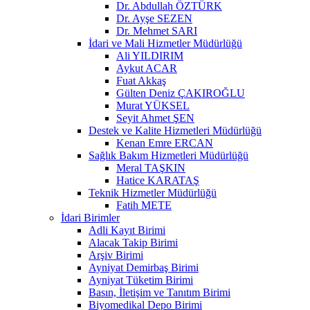
Dr. Abdullah ÖZTÜRK
Dr. Ayşe SEZEN
Dr. Mehmet SARI
İdari ve Mali Hizmetler Müdürlüğü
Ali YILDIRIM
Aykut ACAR
Fuat Akkaş
Gülten Deniz ÇAKIROĞLU
Murat YÜKSEL
Seyit Ahmet ŞEN
Destek ve Kalite Hizmetleri Müdürlüğü
Kenan Emre ERCAN
Sağlık Bakım Hizmetleri Müdürlüğü
Meral TAŞKIN
Hatice KARATAŞ
Teknik Hizmetler Müdürlüğü
Fatih METE
İdari Birimler
Adli Kayıt Birimi
Alacak Takip Birimi
Arşiv Birimi
Ayniyat Demirbaş Birimi
Ayniyat Tüketim Birimi
Basın, İletişim ve Tanıtım Birimi
Biyomedikal Depo Birimi