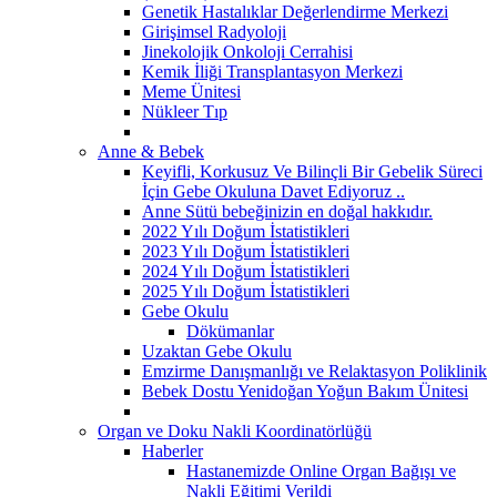
Genetik Hastalıklar Değerlendirme Merkezi
Girişimsel Radyoloji
Jinekolojik Onkoloji Cerrahisi
Kemik İliği Transplantasyon Merkezi
Meme Ünitesi
Nükleer Tıp
Anne & Bebek
Keyifli, Korkusuz Ve Bilinçli Bir Gebelik Süreci
İçin Gebe Okuluna Davet Ediyoruz ..
Anne Sütü bebeğinizin en doğal hakkıdır.
2022 Yılı Doğum İstatistikleri
2023 Yılı Doğum İstatistikleri
2024 Yılı Doğum İstatistikleri
2025 Yılı Doğum İstatistikleri
Gebe Okulu
Dökümanlar
Uzaktan Gebe Okulu
Emzirme Danışmanlığı ve Relaktasyon Poliklinik
Bebek Dostu Yenidoğan Yoğun Bakım Ünitesi
Organ ve Doku Nakli Koordinatörlüğü
Haberler
Hastanemizde Online Organ Bağışı ve
Nakli Eğitimi Verildi