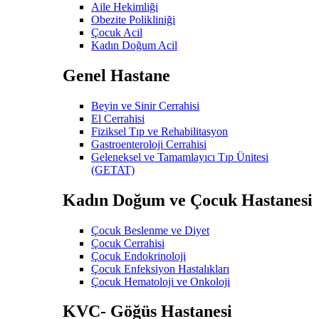
Aile Hekimliği
Obezite Polikliniği
Çocuk Acil
Kadın Doğum Acil
Genel Hastane
Beyin ve Sinir Cerrahisi
El Cerrahisi
Fiziksel Tıp ve Rehabilitasyon
Gastroenteroloji Cerrahisi
Geleneksel ve Tamamlayıcı Tıp Ünitesi
(GETAT)
Kadın Doğum ve Çocuk Hastanesi
Çocuk Beslenme ve Diyet
Çocuk Cerrahisi
Çocuk Endokrinoloji
Çocuk Enfeksiyon Hastalıkları
Çocuk Hematoloji ve Onkoloji
KVC- Göğüs Hastanesi