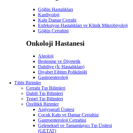
Göğüs Hastalıkları
Kardiyoloji
Kalp Damar Cerrahi
Enfeksiyon Hastalıkları ve Klinik Mikrobiyoloji
Göğüs Cerrahisi
Onkoloji Hastanesi
Algoloji
Beslenme ve Diyetetik
Dahiliye (İç Hastalıkları)
Diyabet Eğitim Polikliniği
Gastroenteroloji
Tıbbi Birimler
Cerrahi Tıp Bilimleri
Dahili Tıp Bilimleri
Temel Tıp Bilimleri
Özellikli Birimler
Anjiyografi Ünitesi
Çocuk Kalp ve Damar Cerrahisi
Gastroenteroloji Cerrahisi
Geleneksel ve Tamamlayıcı Tıp Ünitesi
(GETAT)