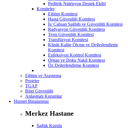
Peditrik Nütrisyon Destek Ekibi
Komiteler
Eğitim Komitesi
Hasta Güvenliği Komitesi
İş/ Çalışan Sağlığı ve Güvenliği Komitesi
Radyasyon Güvenliği Komitesi
Tesis Güvenliği Komitesi
Transfüzyon Komitesi
Klinik Kalite Ölçme ve Değerlendirme
Komitesi
Enfeksiyon Kontrol Komitesi
Organ ve Doku Nakil Komitesi
Öz Değerlendirme Komitesi
Eğitim ve Araştırma
Projeler
TGAP
Bilgi Güvenliği
Anlaşmalı Kurumlar
Hizmet Binalarımız
Merkez Hastane
Sağlık Kurulu