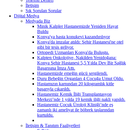
Telefon Defteri
İletişim
Sık Sorulan Sorular
Dijital Medya
Medyada Biz
Minik Kalpler Hastanemizde Yeniden Hayat
Buldu
Konya'ya hasta konukevi kazandırılıyor
Konya'da imzalar atıldı: Şehir Hastanesi'ne otel
gibi bir tesis geliyor.
Ortopedi Uzmanları Konya'da Buluştu.
Kalpten Onkolojiye, Nakilden Yenidoğana:
Konya Şehir Hastanesi 5,5 Yılda Dev Bir Sağlık
Başarısına İmza Attı.
Hastanemizde emeğin gücü sergilendi.
Duru Bebeğin Organları 4 Çocuğa Umut Oldu.
Hastamızın karnından 20 kilogramlık kitle
başarıyla çıkarıldı.
Hastanemiz Kemik İliği Transplantasyon
Merkezi’nde 1 yılda 19 kemik iliği nakli yapıldı.
Hastanemiz Çocuk Üroloji Kliniği’nde eş
zamanlı iki ameliyat ile böbrek taşlarından
kurtuldu.
İletişim & Tanıtım Faaliyetleri