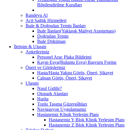
Bilgilendirilme Kuralları
Randevu Al
Acil Sağlık Hizmetleri
İhale & Doğrudan Temin İlanları
İhale İlanları(Yaklaşık Maliyet Araştırması)
Doğrudan Temin
İhale Döküman
İletişim & Ulaşım
Anketlerimiz
Personel Araç Plaka Bildirimi
Kayıp Eşya(Buluntu Eşya) Başvuru Formu
Öneri ve Görüşleriniz
Hasta/Hasta Yakını Görüş, Öneri, Şikayet
Çalışan Görüş, Öneri, Şikayet
Ulaşım
Nasıl Gidilir?
Otopark Alanları
Harita
Toplu Taşıma Güzergâhları
Navigasyon Uygulamamız
Hastanemiz Klinik Yerleşim Planı
Hastanemiz Y Blok Klinik Yerleşim Planı
Hastanemiz Z Blok Klinik Yerleşim Planı