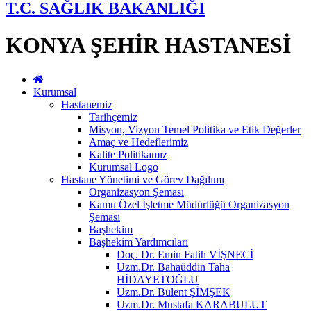
T.C. SAĞLIK BAKANLIĞI
KONYA ŞEHİR HASTANESİ
Kurumsal
Hastanemiz
Tarihçemiz
Misyon, Vizyon Temel Politika ve Etik Değerler
Amaç ve Hedeflerimiz
Kalite Politikamız
Kurumsal Logo
Hastane Yönetimi ve Görev Dağılımı
Organizasyon Şeması
Kamu Özel İşletme Müdürlüğü Organizasyon
Şeması
Başhekim
Başhekim Yardımcıları
Doç. Dr. Emin Fatih VİŞNECİ
Uzm.Dr. Bahaüddin Taha
HİDAYETOĞLU
Uzm.Dr. Bülent ŞİMŞEK
Uzm.Dr. Mustafa KARABULUT