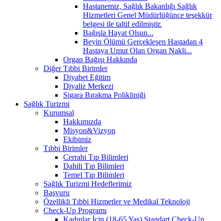
Hastanemiz, Sağlık Bakanlığı Sağlık
Hizmetleri Genel Müdürlüğünce teşekkür
belgesi ile taltif edilmiştir.
Bağışla Hayat Olsun...
Beyin Ölümü Gerçekleşen Hastadan 4
Hastaya Umut Olan Organ Nakli...
Organ Bağışı Hakkında
Diğer Tıbbi Birimler
Diyabet Eğitim
Diyaliz Merkezi
Sigara Bırakma Polikliniği
Sağlık Turizmi
Kurumsal
Hakkımızda
Misyon&Vizyon
Ekibimiz
Tıbbi Birimler
Cerrahi Tıp Bilimleri
Dahili Tıp Bilimleri
Temel Tıp Bilimleri
Sağlık Turizmi Hedeflerimiz
Başvuru
Özellikli Tıbbi Hizmetler ve Medikal Teknoloji
Check-Up Programı
Kadınlar İçin (18-65 Yaş) Standart Check-Up