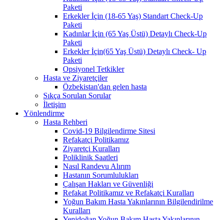
Paketi
Erkekler İçin (18-65 Yaş) Standart Check-Up
Paketi
Kadınlar İçin (65 Yaş Üstü) Detaylı Check-Up
Paketi
Erkekler İçin(65 Yaş Üstü) Detaylı Check- Up
Paketi
Opsiyonel Tetkikler
Hasta ve Ziyaretçiler
Özbekistan'dan gelen hasta
Sıkça Sorulan Sorular
İletişim
Yönlendirme
Hasta Rehberi
Covid-19 Bilgilendirme Sitesi
Refakatçi Politikamız
Ziyaretçi Kuralları
Poliklinik Saatleri
Nasıl Randevu Alırım
Hastanın Sorumlulukları
Çalışan Hakları ve Güvenliği
Refakat Politikamız ve Refakatçi Kuralları
Yoğun Bakım Hasta Yakınlarının Bilgilendirilme
Kuralları
Yenidoğan Yoğun Bakım Hasta Yakınlarının