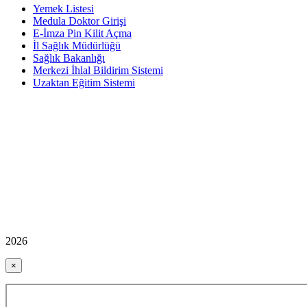
Yemek Listesi
Medula Doktor Girişi
E-İmza Pin Kilit Açma
İl Sağlık Müdürlüğü
Sağlık Bakanlığı
Merkezi İhlal Bildirim Sistemi
Uzaktan Eğitim Sistemi
2026
×