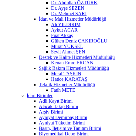
Dr. Abdullah ÖZTÜRK
Dr. Ayşe SEZEN
Dr. Mehmet SARI
İdari ve Mali Hizmetler Müdürlüğü
Ali YILDIRIM
Aykut ACAR
Fuat Akkaş
Gülten Deniz ÇAKIROĞLU
Murat YÜKSEL
Seyit Ahmet ŞEN
Destek ve Kalite Hizmetleri Müdürlüğü
Kenan Emre ERCAN
Sağlık Bakım Hizmetleri Müdürlüğü
Meral TAŞKIN
Hatice KARATAŞ
Teknik Hizmetler Müdürlüğü
Fatih METE
İdari Birimler
Adli Kayıt Birimi
Alacak Takip Birimi
Arşiv Birimi
Ayniyat Demirbaş Birimi
Ayniyat Tüketim Birimi
Basın, İletişim ve Tanıtım Birimi
Biyomedikal Depo Birimi