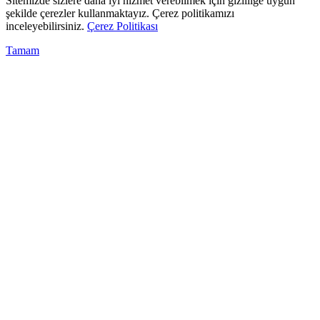
Sitemizde sizlere daha iyi hizmet verebilmek için gizliliğe uygun
şekilde çerezler kullanmaktayız. Çerez politikamızı
inceleyebilirsiniz.
Çerez Politikası
Tamam