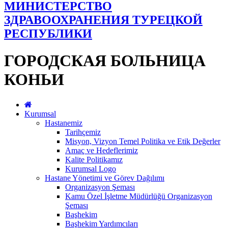
МИНИСТЕРСТВО
ЗДРАВООХРАНЕНИЯ ТУРЕЦКОЙ
РЕСПУБЛИКИ
ГОРОДСКАЯ БОЛЬНИЦА
КОНЬИ
Kurumsal
Hastanemiz
Tarihçemiz
Misyon, Vizyon Temel Politika ve Etik Değerler
Amaç ve Hedeflerimiz
Kalite Politikamız
Kurumsal Logo
Hastane Yönetimi ve Görev Dağılımı
Organizasyon Şeması
Kamu Özel İşletme Müdürlüğü Organizasyon
Şeması
Başhekim
Başhekim Yardımcıları