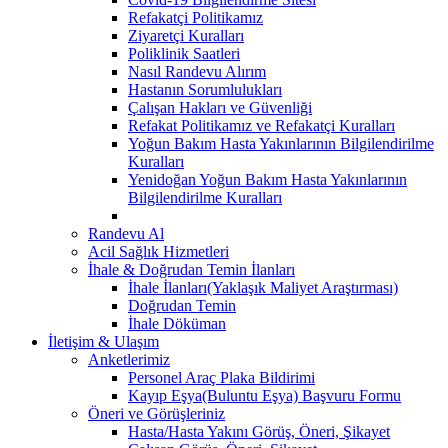
Refakatçi Politikamız
Ziyaretçi Kuralları
Poliklinik Saatleri
Nasıl Randevu Alırım
Hastanın Sorumlulukları
Çalışan Hakları ve Güvenliği
Refakat Politikamız ve Refakatçi Kuralları
Yoğun Bakım Hasta Yakınlarının Bilgilendirilme
Kuralları
Yenidoğan Yoğun Bakım Hasta Yakınlarının
Bilgilendirilme Kuralları
Randevu Al
Acil Sağlık Hizmetleri
İhale & Doğrudan Temin İlanları
İhale İlanları(Yaklaşık Maliyet Araştırması)
Doğrudan Temin
İhale Döküman
İletişim & Ulaşım
Anketlerimiz
Personel Araç Plaka Bildirimi
Kayıp Eşya(Buluntu Eşya) Başvuru Formu
Öneri ve Görüşleriniz
Hasta/Hasta Yakını Görüş, Öneri, Şikayet