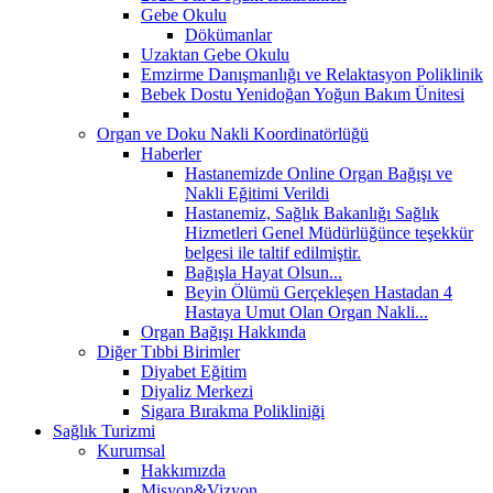
Gebe Okulu
Dökümanlar
Uzaktan Gebe Okulu
Emzirme Danışmanlığı ve Relaktasyon Poliklinik
Bebek Dostu Yenidoğan Yoğun Bakım Ünitesi
Organ ve Doku Nakli Koordinatörlüğü
Haberler
Hastanemizde Online Organ Bağışı ve
Nakli Eğitimi Verildi
Hastanemiz, Sağlık Bakanlığı Sağlık
Hizmetleri Genel Müdürlüğünce teşekkür
belgesi ile taltif edilmiştir.
Bağışla Hayat Olsun...
Beyin Ölümü Gerçekleşen Hastadan 4
Hastaya Umut Olan Organ Nakli...
Organ Bağışı Hakkında
Diğer Tıbbi Birimler
Diyabet Eğitim
Diyaliz Merkezi
Sigara Bırakma Polikliniği
Sağlık Turizmi
Kurumsal
Hakkımızda
Misyon&Vizyon