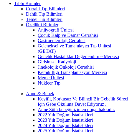
Tıbbi Birimler
Cerrahi Tıp Bilimleri
Dahili Tıp Bilimleri
Temel Tıp Bilimleri
Özellikli Birimler
Anjiyografi Ünitesi
Çocuk Kalp ve Damar Cerrahisi
Gastroenteroloji Cerrahisi
Geleneksel ve Tamamlayıcı Tıp Ünitesi
(GETAT)
Genetik Hastalıklar Değerlendirme Merkezi
Girişimsel Radyoloji
Jinekolojik Onkoloji Cerrahisi
Kemik İliği Transplantasyon Merkezi
Meme Ünitesi
Nükleer Tıp
Anne & Bebek
Keyifli, Korkusuz Ve Bilinçli Bir Gebelik Süreci
İçin Gebe Okuluna Davet Ediyoruz ..
Anne Sütü bebeğinizin en doğal hakkıdır.
2022 Yılı Doğum İstatistikleri
2023 Yılı Doğum İstatistikleri
2024 Yılı Doğum İstatistikleri
2025 Yılı Doğum İstatistikleri