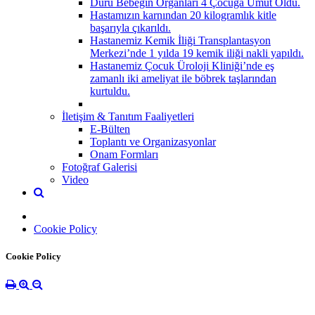
Duru Bebeğin Organları 4 Çocuğa Umut Oldu.
Hastamızın karnından 20 kilogramlık kitle
başarıyla çıkarıldı.
Hastanemiz Kemik İliği Transplantasyon
Merkezi’nde 1 yılda 19 kemik iliği nakli yapıldı.
Hastanemiz Çocuk Üroloji Kliniği’nde eş
zamanlı iki ameliyat ile böbrek taşlarından
kurtuldu.
İletişim & Tanıtım Faaliyetleri
E-Bülten
Toplantı ve Organizasyonlar
Onam Formları
Fotoğraf Galerisi
Video
Cookie Policy
Cookie Policy