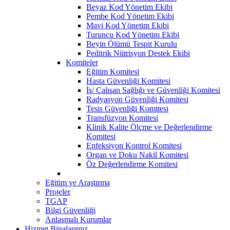
Beyaz Kod Yönetim Ekibi
Pembe Kod Yönetim Ekibi
Mavi Kod Yönetim Ekibi
Turuncu Kod Yönetim Ekibi
Beyin Ölümü Tespit Kurulu
Peditrik Nütrisyon Destek Ekibi
Komiteler
Eğitim Komitesi
Hasta Güvenliği Komitesi
İş/ Çalışan Sağlığı ve Güvenliği Komitesi
Radyasyon Güvenliği Komitesi
Tesis Güvenliği Komitesi
Transfüzyon Komitesi
Klinik Kalite Ölçme ve Değerlendirme
Komitesi
Enfeksiyon Kontrol Komitesi
Organ ve Doku Nakil Komitesi
Öz Değerlendirme Komitesi
Eğitim ve Araştırma
Projeler
TGAP
Bilgi Güvenliği
Anlaşmalı Kurumlar
Hizmet Binalarımız