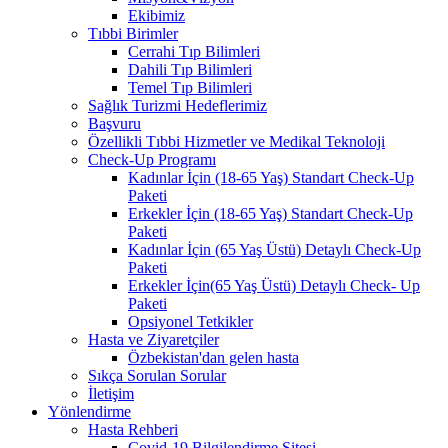
Ekibimiz
Tıbbi Birimler
Cerrahi Tıp Bilimleri
Dahili Tıp Bilimleri
Temel Tıp Bilimleri
Sağlık Turizmi Hedeflerimiz
Başvuru
Özellikli Tıbbi Hizmetler ve Medikal Teknoloji
Check-Up Programı
Kadınlar İçin (18-65 Yaş) Standart Check-Up
Paketi
Erkekler İçin (18-65 Yaş) Standart Check-Up
Paketi
Kadınlar İçin (65 Yaş Üstü) Detaylı Check-Up
Paketi
Erkekler İçin(65 Yaş Üstü) Detaylı Check- Up
Paketi
Opsiyonel Tetkikler
Hasta ve Ziyaretçiler
Özbekistan'dan gelen hasta
Sıkça Sorulan Sorular
İletişim
Yönlendirme
Hasta Rehberi
Covid-19 Bilgilendirme Sitesi