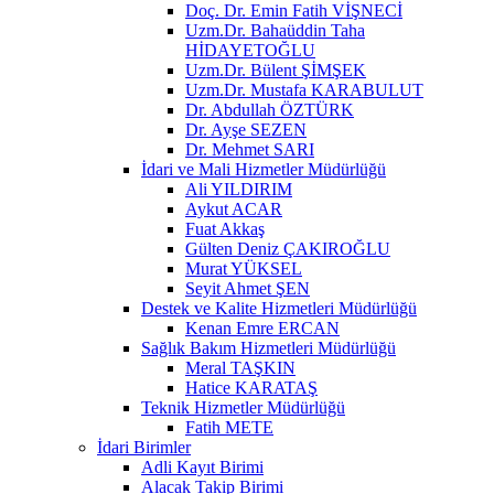
Doç. Dr. Emin Fatih VİŞNECİ
Uzm.Dr. Bahaüddin Taha
HİDAYETOĞLU
Uzm.Dr. Bülent ŞİMŞEK
Uzm.Dr. Mustafa KARABULUT
Dr. Abdullah ÖZTÜRK
Dr. Ayşe SEZEN
Dr. Mehmet SARI
İdari ve Mali Hizmetler Müdürlüğü
Ali YILDIRIM
Aykut ACAR
Fuat Akkaş
Gülten Deniz ÇAKIROĞLU
Murat YÜKSEL
Seyit Ahmet ŞEN
Destek ve Kalite Hizmetleri Müdürlüğü
Kenan Emre ERCAN
Sağlık Bakım Hizmetleri Müdürlüğü
Meral TAŞKIN
Hatice KARATAŞ
Teknik Hizmetler Müdürlüğü
Fatih METE
İdari Birimler
Adli Kayıt Birimi
Alacak Takip Birimi