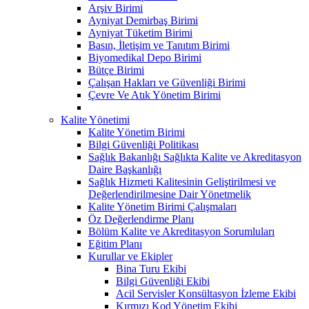
Arşiv Birimi
Ayniyat Demirbaş Birimi
Ayniyat Tüketim Birimi
Basın, İletişim ve Tanıtım Birimi
Biyomedikal Depo Birimi
Bütçe Birimi
Çalışan Hakları ve Güvenliği Birimi
Çevre Ve Atık Yönetim Birimi
Kalite Yönetimi
Kalite Yönetim Birimi
Bilgi Güvenliği Politikası
Sağlık Bakanlığı Sağlıkta Kalite ve Akreditasyon
Daire Başkanlığı
Sağlık Hizmeti Kalitesinin Geliştirilmesi ve
Değerlendirilmesine Dair Yönetmelik
Kalite Yönetim Birimi Çalışmaları
Öz Değerlendirme Planı
Bölüm Kalite ve Akreditasyon Sorumluları
Eğitim Planı
Kurullar ve Ekipler
Bina Turu Ekibi
Bilgi Güvenliği Ekibi
Acil Servisler Konsültasyon İzleme Ekibi
Kırmızı Kod Yönetim Ekibi