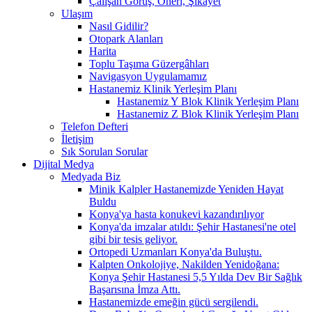
Çalışan Görüş, Öneri, Şikayet
Ulaşım
Nasıl Gidilir?
Otopark Alanları
Harita
Toplu Taşıma Güzergâhları
Navigasyon Uygulamamız
Hastanemiz Klinik Yerleşim Planı
Hastanemiz Y Blok Klinik Yerleşim Planı
Hastanemiz Z Blok Klinik Yerleşim Planı
Telefon Defteri
İletişim
Sık Sorulan Sorular
Dijital Medya
Medyada Biz
Minik Kalpler Hastanemizde Yeniden Hayat
Buldu
Konya'ya hasta konukevi kazandırılıyor
Konya'da imzalar atıldı: Şehir Hastanesi'ne otel
gibi bir tesis geliyor.
Ortopedi Uzmanları Konya'da Buluştu.
Kalpten Onkolojiye, Nakilden Yenidoğana:
Konya Şehir Hastanesi 5,5 Yılda Dev Bir Sağlık
Başarısına İmza Attı.
Hastanemizde emeğin gücü sergilendi.