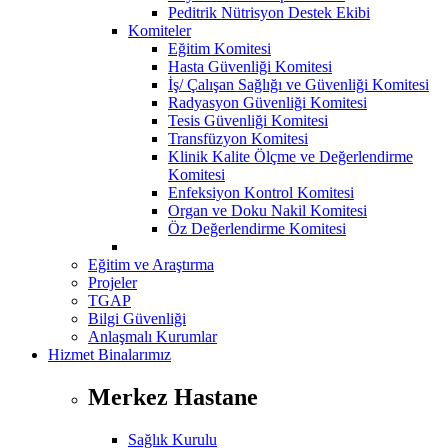
Peditrik Nütrisyon Destek Ekibi
Komiteler
Eğitim Komitesi
Hasta Güvenliği Komitesi
İş/ Çalışan Sağlığı ve Güvenliği Komitesi
Radyasyon Güvenliği Komitesi
Tesis Güvenliği Komitesi
Transfüzyon Komitesi
Klinik Kalite Ölçme ve Değerlendirme
Komitesi
Enfeksiyon Kontrol Komitesi
Organ ve Doku Nakil Komitesi
Öz Değerlendirme Komitesi
Eğitim ve Araştırma
Projeler
TGAP
Bilgi Güvenliği
Anlaşmalı Kurumlar
Hizmet Binalarımız
Merkez Hastane
Sağlık Kurulu