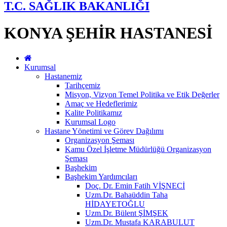
T.C. SAĞLIK BAKANLIĞI
KONYA ŞEHİR HASTANESİ
Kurumsal
Hastanemiz
Tarihçemiz
Misyon, Vizyon Temel Politika ve Etik Değerler
Amaç ve Hedeflerimiz
Kalite Politikamız
Kurumsal Logo
Hastane Yönetimi ve Görev Dağılımı
Organizasyon Şeması
Kamu Özel İşletme Müdürlüğü Organizasyon
Şeması
Başhekim
Başhekim Yardımcıları
Doç. Dr. Emin Fatih VİŞNECİ
Uzm.Dr. Bahaüddin Taha
HİDAYETOĞLU
Uzm.Dr. Bülent ŞİMŞEK
Uzm.Dr. Mustafa KARABULUT