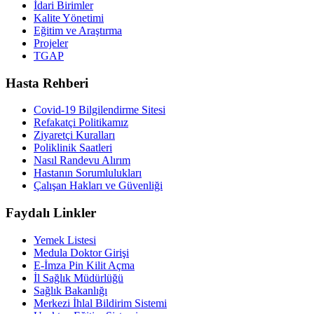
İdari Birimler
Kalite Yönetimi
Eğitim ve Araştırma
Projeler
TGAP
Hasta Rehberi
Covid-19 Bilgilendirme Sitesi
Refakatçi Politikamız
Ziyaretçi Kuralları
Poliklinik Saatleri
Nasıl Randevu Alırım
Hastanın Sorumlulukları
Çalışan Hakları ve Güvenliği
Faydalı Linkler
Yemek Listesi
Medula Doktor Girişi
E-İmza Pin Kilit Açma
İl Sağlık Müdürlüğü
Sağlık Bakanlığı
Merkezi İhlal Bildirim Sistemi