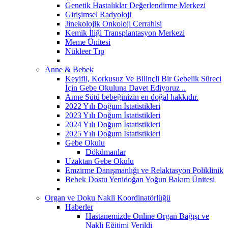
Genetik Hastalıklar Değerlendirme Merkezi
Girişimsel Radyoloji
Jinekolojik Onkoloji Cerrahisi
Kemik İliği Transplantasyon Merkezi
Meme Ünitesi
Nükleer Tıp
Anne & Bebek
Keyifli, Korkusuz Ve Bilinçli Bir Gebelik Süreci
İçin Gebe Okuluna Davet Ediyoruz ..
Anne Sütü bebeğinizin en doğal hakkıdır.
2022 Yılı Doğum İstatistikleri
2023 Yılı Doğum İstatistikleri
2024 Yılı Doğum İstatistikleri
2025 Yılı Doğum İstatistikleri
Gebe Okulu
Dökümanlar
Uzaktan Gebe Okulu
Emzirme Danışmanlığı ve Relaktasyon Poliklinik
Bebek Dostu Yenidoğan Yoğun Bakım Ünitesi
Organ ve Doku Nakli Koordinatörlüğü
Haberler
Hastanemizde Online Organ Bağışı ve
Nakli Eğitimi Verildi