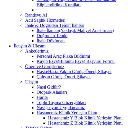
Bilgilendirilme Kuralları
Randevu Al
Acil Sağlık Hizmetleri
İhale & Doğrudan Temin İlanları
İhale İlanları(Yaklaşık Maliyet Araştırması)
Doğrudan Temin
İhale Döküman
İletişim & Ulaşım
Anketlerimiz
Personel Araç Plaka Bildirimi
Kayıp Eşya(Buluntu Eşya) Başvuru Formu
Öneri ve Görüşleriniz
Hasta/Hasta Yakını Görüş, Öneri, Şikayet
Çalışan Görüş, Öneri, Şikayet
Ulaşım
Nasıl Gidilir?
Otopark Alanları
Harita
Toplu Taşıma Güzergâhları
Navigasyon Uygulamamız
Hastanemiz Klinik Yerleşim Planı
Hastanemiz Y Blok Klinik Yerleşim Planı
Hastanemiz Z Blok Klinik Yerleşim Planı