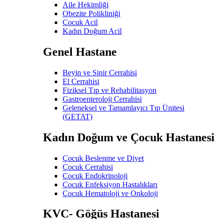
Aile Hekimliği
Obezite Polikliniği
Çocuk Acil
Kadın Doğum Acil
Genel Hastane
Beyin ve Sinir Cerrahisi
El Cerrahisi
Fiziksel Tıp ve Rehabilitasyon
Gastroenteroloji Cerrahisi
Geleneksel ve Tamamlayıcı Tıp Ünitesi
(GETAT)
Kadın Doğum ve Çocuk Hastanesi
Çocuk Beslenme ve Diyet
Çocuk Cerrahisi
Çocuk Endokrinoloji
Çocuk Enfeksiyon Hastalıkları
Çocuk Hematoloji ve Onkoloji
KVC- Göğüs Hastanesi