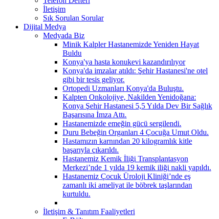
Telefon Defteri
İletişim
Sık Sorulan Sorular
Dijital Medya
Medyada Biz
Minik Kalpler Hastanemizde Yeniden Hayat
Buldu
Konya'ya hasta konukevi kazandırılıyor
Konya'da imzalar atıldı: Şehir Hastanesi'ne otel
gibi bir tesis geliyor.
Ortopedi Uzmanları Konya'da Buluştu.
Kalpten Onkolojiye, Nakilden Yenidoğana:
Konya Şehir Hastanesi 5,5 Yılda Dev Bir Sağlık
Başarısına İmza Attı.
Hastanemizde emeğin gücü sergilendi.
Duru Bebeğin Organları 4 Çocuğa Umut Oldu.
Hastamızın karnından 20 kilogramlık kitle
başarıyla çıkarıldı.
Hastanemiz Kemik İliği Transplantasyon
Merkezi’nde 1 yılda 19 kemik iliği nakli yapıldı.
Hastanemiz Çocuk Üroloji Kliniği’nde eş
zamanlı iki ameliyat ile böbrek taşlarından
kurtuldu.
İletişim & Tanıtım Faaliyetleri