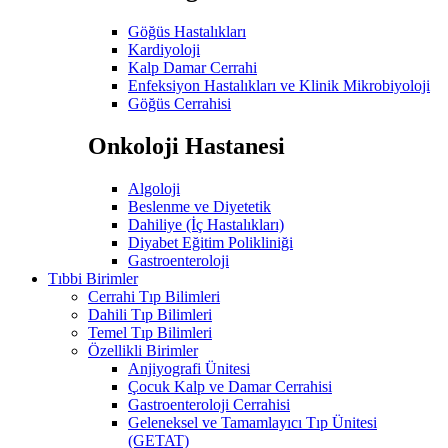
Göğüs Hastalıkları
Kardiyoloji
Kalp Damar Cerrahi
Enfeksiyon Hastalıkları ve Klinik Mikrobiyoloji
Göğüs Cerrahisi
Onkoloji Hastanesi
Algoloji
Beslenme ve Diyetetik
Dahiliye (İç Hastalıkları)
Diyabet Eğitim Polikliniği
Gastroenteroloji
Tıbbi Birimler
Cerrahi Tıp Bilimleri
Dahili Tıp Bilimleri
Temel Tıp Bilimleri
Özellikli Birimler
Anjiyografi Ünitesi
Çocuk Kalp ve Damar Cerrahisi
Gastroenteroloji Cerrahisi
Geleneksel ve Tamamlayıcı Tıp Ünitesi
(GETAT)