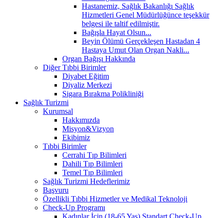
Hastanemiz, Sağlık Bakanlığı Sağlık
Hizmetleri Genel Müdürlüğünce teşekkür
belgesi ile taltif edilmiştir.
Bağışla Hayat Olsun...
Beyin Ölümü Gerçekleşen Hastadan 4
Hastaya Umut Olan Organ Nakli...
Organ Bağışı Hakkında
Diğer Tıbbi Birimler
Diyabet Eğitim
Diyaliz Merkezi
Sigara Bırakma Polikliniği
Sağlık Turizmi
Kurumsal
Hakkımızda
Misyon&Vizyon
Ekibimiz
Tıbbi Birimler
Cerrahi Tıp Bilimleri
Dahili Tıp Bilimleri
Temel Tıp Bilimleri
Sağlık Turizmi Hedeflerimiz
Başvuru
Özellikli Tıbbi Hizmetler ve Medikal Teknoloji
Check-Up Programı
Kadınlar İçin (18-65 Yaş) Standart Check-Up