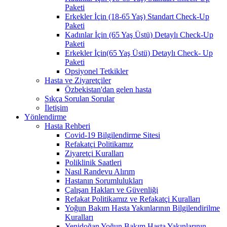
Paketi
Erkekler İçin (18-65 Yaş) Standart Check-Up
Paketi
Kadınlar İçin (65 Yaş Üstü) Detaylı Check-Up
Paketi
Erkekler İçin(65 Yaş Üstü) Detaylı Check- Up
Paketi
Opsiyonel Tetkikler
Hasta ve Ziyaretçiler
Özbekistan'dan gelen hasta
Sıkça Sorulan Sorular
İletişim
Yönlendirme
Hasta Rehberi
Covid-19 Bilgilendirme Sitesi
Refakatçi Politikamız
Ziyaretçi Kuralları
Poliklinik Saatleri
Nasıl Randevu Alırım
Hastanın Sorumlulukları
Çalışan Hakları ve Güvenliği
Refakat Politikamız ve Refakatçi Kuralları
Yoğun Bakım Hasta Yakınlarının Bilgilendirilme
Kuralları
Yenidoğan Yoğun Bakım Hasta Yakınlarının