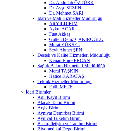
Dr. Abdullah ÖZTÜRK
Dr. Ayşe SEZEN
Dr. Mehmet SARI
İdari ve Mali Hizmetler Müdürlüğü
Ali YILDIRIM
Aykut ACAR
Fuat Akkaş
Gülten Deniz ÇAKIROĞLU
Murat YÜKSEL
Seyit Ahmet ŞEN
Destek ve Kalite Hizmetleri Müdürlüğü
Kenan Emre ERCAN
Sağlık Bakım Hizmetleri Müdürlüğü
Meral TAŞKIN
Hatice KARATAŞ
Teknik Hizmetler Müdürlüğü
Fatih METE
İdari Birimler
Adli Kayıt Birimi
Alacak Takip Birimi
Arşiv Birimi
Ayniyat Demirbaş Birimi
Ayniyat Tüketim Birimi
Basın, İletişim ve Tanıtım Birimi
Biyomedikal Depo Birimi